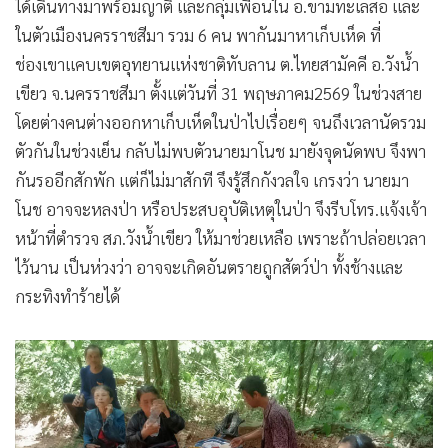
ได้เดินทางมาพร้อมญาติ และกลุ่มเพื่อนใน อ.ขามทะเลสอ และ
ในตัวเมืองนครราชสีมา รวม 6 คน พากันมาหาเก็บเห็ด ที่
ช่องเขาแคบเขตอุทยานแห่งชาติทับลาน ต.ไทยสามัคคี อ.วังน้ำ
เขียว จ.นครราชสีมา ตั้งแต่วันที่ 31 พฤษภาคม2569 ในช่วงสาย
โดยต่างคนต่างออกหาเก็บเห็ดในป่าไปเรื่อยๆ จนถึงเวลานัดรวม
ตัวกันในช่วงเย็น กลับไม่พบตัวนายมาโนช มายังจุดนัดพบ จึงพา
กันรออีกสักพัก แต่ก็ไม่มาสักที จึงรู้สึกกังวลใจ เกรงว่า นายมา
โนช อาจจะหลงป่า หรือประสบอุบัติเหตุในป่า จึงรีบโทร.แจ้งเจ้า
หน้าที่ตำรวจ สภ.วังน้ำเขียว ให้มาช่วยเหลือ เพราะถ้าปล่อยเวลา
ไว้นาน เป็นห่วงว่า อาจจะเกิดอันตรายถูกสัตว์ป่า ทั้งช้างและ
กระทิงทำร้ายได้