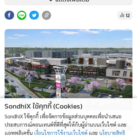
มา 2 วัน ยังไม่เจอตัวผู้สูญหาย
12
SondhiX ใช้คุกกี้ (Cookies)
PROPERTY PERFECT -
the Lake
ในวันนี้จึงระดมกำลังฝ่ายปกครองฯ , ป่าไม้ , ส่วนราชการต่างๆ
SondhiX ใช้คุกกี้ เพื่อจัดการข้อมูลส่วนบุคคลเพื่อนำเสนอ
ประสบการณ์คอนเทนต์ที่ดีที่สุดให้กับผู้อ่านบนเว็บไซต์ และ
และอาสากู้ภัย ช่วยกันออกเดินค้นหาเป็นวันที่ 3 โดยชุดเจ้า
แอพพลิเคชั่น
เงื่อนไขการใช้งานเว็บไซต์
และ
นโยบายสิทธิ
หน้าที่ปฏิบัติการฯ ยังคงเร่งค้นหาอย่างต่อเนื่องทุกตารางนิ้ว