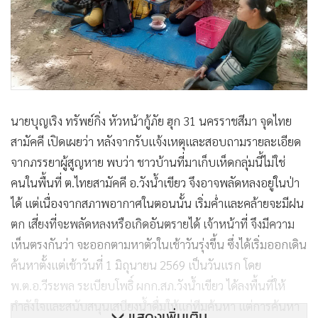
นายบุญเริง ทรัพย์กิ่ง หัวหน้ากู้ภัย ฮุก 31 นครราชสีมา จุดไทย
สามัคคี เปิดเผยว่า หลังจากรับแจ้งเหตุและสอบถามรายละเอียด
จากภรรยาผู้สูญหาย พบว่า ชาวบ้านที่มาเก็บเห็ดกลุ่มนี้ไม่ใช่
คนในพื้นที่ ต.ไทยสามัคคี อ.วังน้ำเขียว จึงอาจพลัดหลงอยู่ในป่า
ได้ แต่เนื่องจากสภาพอากาศในตอนนั้น เริ่มค่ำและคล้ายจะมีฝน
ตก เสี่ยงที่จะพลัดหลงหรือเกิดอันตรายได้ เจ้าหน้าที่ จึงมีความ
เห็นตรงกันว่า จะออกตามหาตัวในเช้าวันรุ่งขึ้น ซึ่งได้เริ่มออกเดิน
ค้นหาตั้งแต่เช้าวันที่ 1 มิถุนายน 2569 เป็นวันแรก โดย
พ.ต.อ.วีระพล ระเบียบโพธิ์ ผกก.สภ.วังน้ำเขียว ได้ลงพื้นที่ให้
กำลังใจและสนับสนุนเสบียงน้ำดื่มให้แก่ทีมค้นหา แต่การค้นหา
แสดงเพิ่มเติม