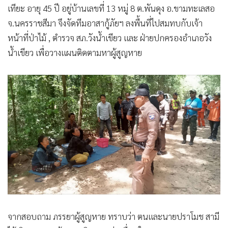
เทียะ อายุ 45 ปี อยู่บ้านเลขที่ 13 หมู่ 8 ต.พันดุง อ.ขามทะเลสอ
จ.นครราชสีมา จึงจัดทีมอาสากู้ภัยฯ ลงพื้นที่ไปสมทบกับเจ้า
หน้าที่ป่าไม้ , ตำรวจ สภ.วังน้ำเขียว และ ฝ่ายปกครองอำเภอวัง
น้ำเขียว เพื่อวางแผนติดตามหาผู้สูญหาย
จากสอบถาม ภรรยาผู้สูญหาย ทราบว่า ตนและนายปราโมช สามี