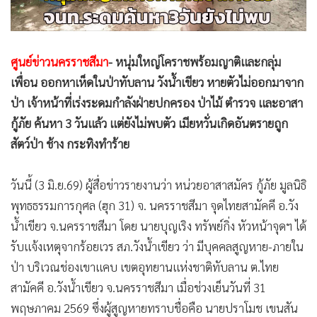
•
สังคม-โซเชียล
ศูนย์ข่าวนครราชสีมา
- หนุ่มใหญ่โคราชพร้อมญาติและกลุ่ม
เพื่อน ออกหาเห็ดในป่าทับลาน วังน้ำเขียว หายตัวไม่ออกมาจาก
ป่า เจ้าหน้าที่เร่งระดมกำลังฝ่ายปกครอง ป่าไม้ ตำรวจ และอาสา
กู้ภัย ค้นหา 3 วันแล้ว แต่ยังไม่พบตัว เมียหวั่นเกิดอันตรายถูก
สัตว์ป่า ช้าง กระทิงทำร้าย
วันนี้ (3 มิ.ย.69) ผู้สื่อข่าวรายงานว่า หน่วยอาสาสมัคร กู้ภัย มูลนิธิ
พุทธธรรมการกุศล (ฮุก 31) จ. นครราชสีมา จุดไทยสามัคคี อ.วัง
น้ำเขียว จ.นครราชสีมา โดย นายบุญเริง ทรัพย์กิ่ง หัวหน้าจุดฯ ได้
รับแจ้งเหตุจากร้อยเวร สภ.วังน้ำเขียว ว่า มีบุคคลสูญหาย-ภายใน
ป่า บริเวณช่องเขาแคบ เขตอุทยานแห่งชาติทับลาน ต.ไทย
สามัคคี อ.วังน้ำเขียว จ.นครราชสีมา เมื่อช่วงเย็นวันที่ 31
พฤษภาคม 2569 ซึ่งผู้สูญหายทราบชื่อคือ นายปราโมช เขนสัน