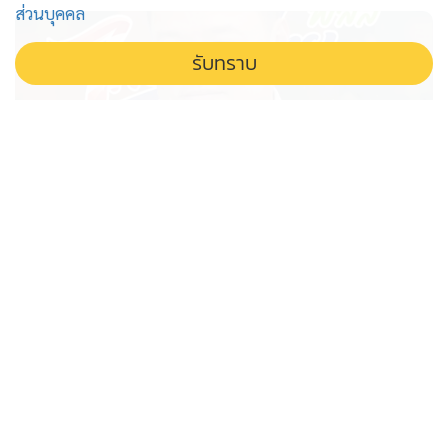
ส่วนบุคคล
กระจายรัศมีเพิ่มเติม ปูพรมค้นหากันอย่างเต็มกำลัง เพื่อหาตัว
สูญหายให้เจอโดยเร็ว แต่ล่าสุด ยังไม่เจอตัวผู้สูญหาย ทั้งนี้ จะ
รับทราบ
อัพเดตรายงานความคืบหน้าให้ทราบเป็นระยะ
'อนุทิน' โยนหินถามทาง ขยายเวลา
'ไทยช่วยไทย' เดินหน้าต่อแบบมี
เงื่อนไข
อนุทินส่งซิกขยายเวลา ไทยช่วยไทย หลังเศรษฐกิจฐานราก
ซบเซา รับฟังเสียงประชาชนพร้อมเดินหน้าต่อแบบมี
เงื่อนไข ไม่ใช่ประชานิยม