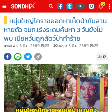
italk
5
sive
หนุ่มใหญ่โคราชออกหาเห็ดป่าทับลาน
•
หน้าหลัก
th
ัพเดต
•
SondhiX
หายตัว จนท.เร่งระดมค้นหา 3 วันยังไม่
•
Social
พบ เมียหวั่นถูกสัตว์ป่าทำร้าย
•
World Talk
เผยแพร่:
3 มิ.ย. 2569 15:25
ปรับปรุง:
3 มิ.ย. 2569 15:25
•
Sondhitalk
12
•
ผู้เฒ่าเล่าเรื่อง
•
ข่าวลึกปมลับ
•
Exclusive Health
•
ผู้จัดกวน
•
น่าสนใจ
•
ข่าวอัพเดต
•
เศรษฐกิจ-ธุรกิจ