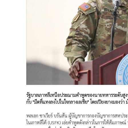
รัฐบาลเกาหลีเหนือประณามคำพูดของนายทหารระดับสูงของส
กับ "มีดที่แทงลงไปในใจกลางเอเชีย" โดยเปียงยางมองว่า 
พลเอก ซาเวียร์ บรันสัน ผู้บัญชาการกองบัญชาการสหป
ในเกาหลีใต้ (USFK) เอ่ยคำพูดดังกล่าวในการให้สัมภ