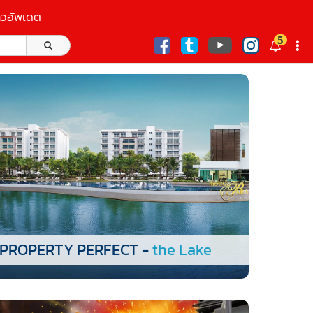
าวอัพเดต
5
ก
PROPERTY PERFECT -
the Lake