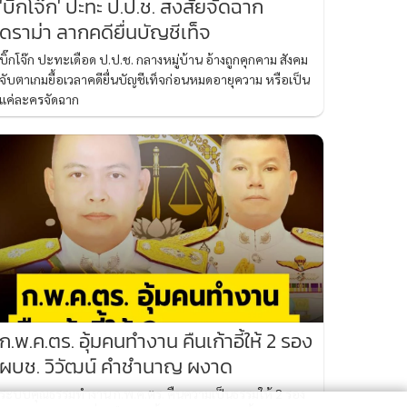
'บิ๊กโจ๊ก' ปะทะ ป.ป.ช. สงสัยจัดฉาก
ดราม่า ลากคดียื่นบัญชีเท็จ
บิ๊กโจ๊ก ปะทะเดือด ป.ป.ช. กลางหมู่บ้าน อ้างถูกคุกคาม สังคม
จับตาเกมยื้อเวลาคดียื่นบัญชีเท็จก่อนหมดอายุความ หรือเป็น
แค่ละครจัดฉาก
ก.พ.ค.ตร. อุ้มคนทำงาน คืนเก้าอี้ให้ 2 รอง
ผบช. วิวัฒน์ คำชำนาญ ผงาด
ระบบคุณธรรมทำงาน ก.พ.ค.ตร. คืนความเป็นธรรมให้ 2 รอง