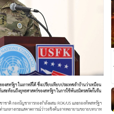
หรัฐฯ ในเกาหลีใต้ ซึ่งเปรียบเทียบประเทศเจ้าบ้านว่าเหมือน
มันสะท้อนถึงยุทธศาสตร์ของสหรัฐฯ ในการใช้พันธมิตรสกัดกั้นจีน
ระชาชาติ กองบัญชาการกองกำลังผสม ROK/US และกองทัพสหรัฐฯ
าษณ์ ท่ามกลางกระแสคาดการณ์ว่าวอชิงตันอาจพยายามขยายบทบาท