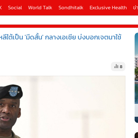
X
Social
World Talk
Sondhitalk
Exclusive Health
ข่
ต้เป็น 'มีดสั้น' กลางเอเชีย บ่งบอกเจตนาใช้
ี่ใช้
X
8
้นสูง