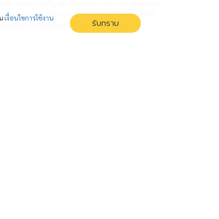
ผบช. คนทำงานดีที่ถูกลืม หลังชี้กระบวนการแต่งตั้งไม่ชอบ
ธรรม ส่ง พล.ต.ต.วิวัฒน์ คำชำนาญ นายพลมือปราบคดีดัง
่น
เงื่อนไขการใช้งาน
รับทราบ
ผงาดขึ้นตำแหน่งผู้บัญชาการ
สั่งสื่อรัฐโหมประชาสัมพันธ์ สร้างภาพ
ลักษณ์ กลบบาดแผลคดีดัง
รัฐสั่งสื่อในสังกัดโหมข่าวคดีฆาตกรรมชลบุรี เร่งสร้างความ
เข้าใจที่ถูกต้อง หวังกลบบาดแผลและกู้ภาพลักษณ์ความ
ปลอดภัยของประเทศ ย้ำความคืบหน้าการจับกุมผู้ต้องหาและ
สกัดกั้นข่าวปลอมไม่ให้ทำลายความเชื่อมั่น