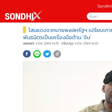
Sondhi
โสมแดงจวกนายพลสหรัฐฯ เปรียบเกาหลีใ
เลือกเครื่องมือท
•
หน้าหลัก
ค้นหา
•
SondhiX
พันธมิตรเป็นเครื่องมือต้าน 'จีน'
Google
•
Social
เผยแพร่:
3 มิ.ย. 2569 14:25
ปรับปรุง:
3 มิ.ย. 2569 14:25
•
World Talk
Sondhi
•
Sondhitalk
ค้นหาขั
•
ผู้เฒ่าเล่าเรื่อง
•
ข่าวลึกปมลับ
•
Exclusive Health
•
ผู้จัดกวน
•
น่าสนใจ
•
ข่าวอัพเดต
•
เศรษฐกิจ-ธุรกิจ
•
สังคม-โซเชียล