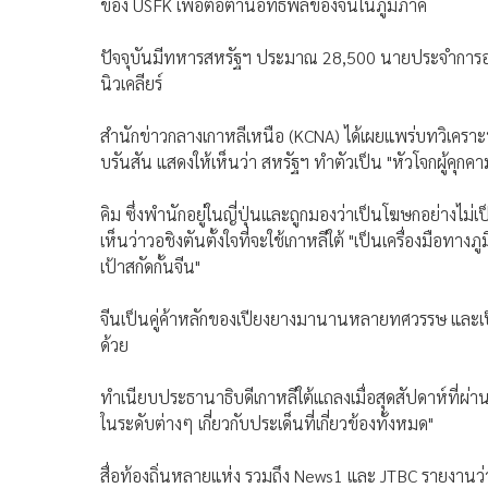
ของ USFK เพื่อต่อต้านอิทธิพลของจีนในภูมิภาค
ปัจจุบันมีทหารสหรัฐฯ ประมาณ 28,500 นายประจำการอยู่ใน
นิวเคลียร์
สำนักข่าวกลางเกาหลีเหนือ (KCNA) ได้เผยแพร่บทวิเคราะห
บรันสัน แสดงให้เห็นว่า สหรัฐฯ ทำตัวเป็น "หัวโจกผู้คุกค
คิม ซึ่งพำนักอยู่ในญี่ปุ่นและถูกมองว่าเป็นโฆษกอย่างไม่
เห็นว่าวอชิงตันตั้งใจที่จะใช้เกาหลีใต้ "เป็นเครื่องมือทางภ
เป้าสกัดกั้นจีน"
จีนเป็นคู่ค้าหลักของเปียงยางมานานหลายทศวรรษ และเ
ด้วย
ทำเนียบประธานาธิบดีเกาหลีใต้แถลงเมื่อสุดสัปดาห์ที่ผ่าน
ในระดับต่างๆ เกี่ยวกับประเด็นที่เกี่ยวข้องทั้งหมด"
สื่อท้องถิ่นหลายแห่ง รวมถึง News1 และ JTBC รายงานว่