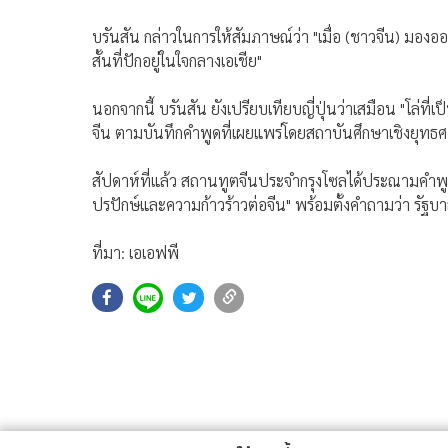
บรันสัน กล่าวในการให้สัมภาษณ์ว่า "เมื่อ (ชาวจีน) มองอ
สั้นที่ปักอยู่ในใจกลางเอเชีย"
นอกจากนี้ บรันสัน ยังเปรียบเทียบญี่ปุ่นว่าเสมือน "โล
จีน ตามบันทึกคำพูดที่เผยแพร่โดยสถาบันศึกษาเชิงยุท
สัปดาห์ที่แล้ว สถานทูตจีนประจำกรุงโซลได้ประณามคำพูดด
ปรปักษ์และความก้าวร้าวต่อจีน" พร้อมตั้งคำถามว่า รัฐบ
ที่มา: เอเอฟพี