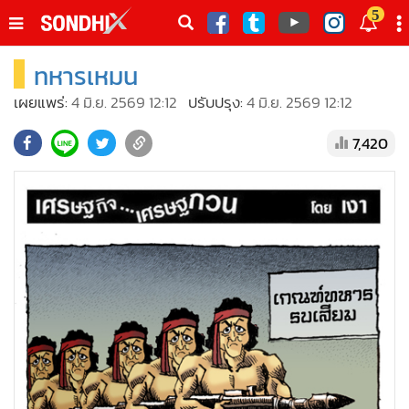
italk
5
sive
ทหารเหมน
•
หน้าหลัก
th
ัพเดต
•
SondhiX
เผยแพร่:
4 มิ.ย. 2569 12:12
ปรับปรุง:
4 มิ.ย. 2569 12:12
•
Social
7,420
•
World Talk
•
Sondhitalk
•
ผู้เฒ่าเล่าเรื่อง
•
ข่าวลึกปมลับ
•
Exclusive Health
•
ผู้จัดกวน
•
น่าสนใจ
•
ข่าวอัพเดต
•
เศรษฐกิจ-ธุรกิจ