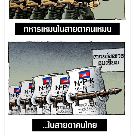
•
สังคม-โซเชียล