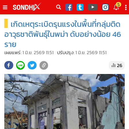
italk
5
sive
เกิดเหตุระเบิดรุนแรงในพื้นที่กลุ่มติด
•
หน้าหลัก
th
ัพเดต
•
SondhiX
อาวุธชาติพันธุ์ในพม่า ดับอย่างน้อย 46
•
Social
ราย
•
World Talk
เผยแพร่:
1 มิ.ย. 2569 11:51
ปรับปรุง:
1 มิ.ย. 2569 11:51
•
Sondhitalk
26
•
ผู้เฒ่าเล่าเรื่อง
•
ข่าวลึกปมลับ
•
Exclusive Health
•
ผู้จัดกวน
•
น่าสนใจ
•
ข่าวอัพเดต
•
เศรษฐกิจ-ธุรกิจ