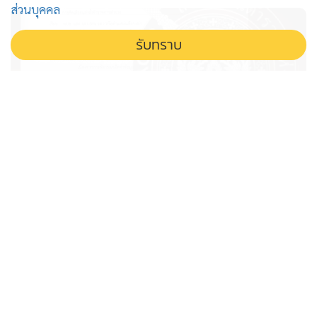
ส่วนบุคคล
รับทราบ
เปิดไทม์ไลน์โผนายพลตำรวจ ตร.เร่ง
คัดบัญชี “ผู้เหมาะสม” ส่งกลั่นกรอง
สัปดาห์นี้ ก.ตร.เคาะปลาย ส.ค.
จับตาโผนายพลตำรวจ เข้าสู่ช่วงสำคัญ เร่งคัดกรองบัญชีราย
ชื่อผู้เหมาะสมเสนอคณะกรรมการข้าราชการตำรวจ
พิจารณาเคาะตำแหน่งปลายเดือนสิงหาคมนี้