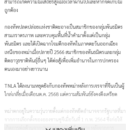
สามารถเกิดความไม่เสถียรสูงเมื่อเวลาผ่านไปและหากจัดเก็บไม่
ถูกต้อง
กองทัพปลดปล่อยแห่งชาติตะอางเป็นสมาชิกของกลุ่มพันธมิตร
สามภราดรภาพ และควบคุมพื้นที่น้ำคำมาตั้งแต่เป็นกลุ่ม
พันธมิตร และได้เปิดฉากโจมตีกองทัพในภาคตะวันออกเฉียง
เหนือของพม่าเมื่อปลายปี 2566 สมาชิกของพันธมิตรและกลุ่ม
ติดอาวุธชาติพันธุ์อื่นๆ ได้ต่อสู้เพื่อเพิ่มอำนาจในการปกครอง
ตนเองมาอย่างยาวนาน
TNLA ได้ลงนามหยุดยิงกับกองทัพพม่าหลังการเจรจาที่จีนเป็นผู้
ไกล่เกลี่ยเมื่อเดือนต.ค. 2568 แต่ความสัมพันธ์ยังคงตึงเครียด
พม่าตกอยู่ในความวุ่นวายตั้งแต่กองทัพยึดอำนาจจากรัฐบาลที่มา
จากการเลือกตั้งของอองซานซูจีเมื่อวันที่ 1 ก.พ. 2564 ซึ่งก่อให้
เกิดการต่อต้านจากประชาชนอย่างกว้างขวาง หลังจากการ
แสดงเพิ่มเติม