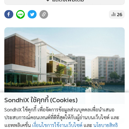
ชุมนุมประท้วงอย่างสันติถูกปราบปรามด้วยกำลังอย่างรุนแรง ผู้
26
ต่อต้านการปกครองของกองทัพจำนวนมากจึงจับอาวุธต่อสู้ และ
หลายพื้นที่ของประเทศกำลังตกอยู่ในความขัดแย้ง.
SondhiX ใช้คุกกี้ (Cookies)
PROPERTY PERFECT -
the Lake
SondhiX ใช้คุกกี้ เพื่อจัดการข้อมูลส่วนบุคคลเพื่อนำเสนอ
ประสบการณ์คอนเทนต์ที่ดีที่สุดให้กับผู้อ่านบนเว็บไซต์ และ
แอพพลิเคชั่น
เงื่อนไขการใช้งานเว็บไซต์
และ
นโยบายสิทธิ