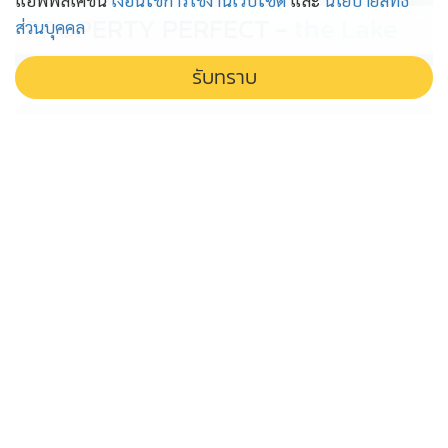
แอพพลิเคชั่น
เงื่อนไขการใช้งานเว็บไซต์
และ
นโยบายสิทธิ
PROPERTY PERFECT -
the Lake
ส่วนบุคคล
รับทราบ
'ราชทัณฑ์' ยืนยันทำถูกต้อง ปล่อยตัว
ไอ้ป๋อง ฆาตกรโหด หลังคุก 7 ปี 7
เดือน 25 วัน