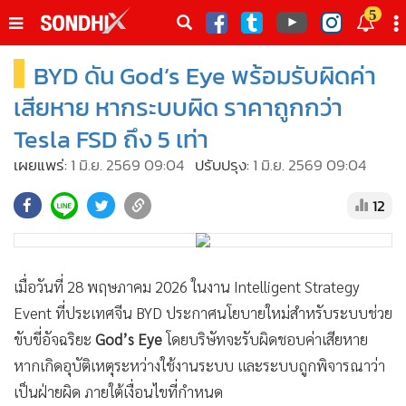
italk
5
sive
BYD ดัน God’s Eye พร้อมรับผิดค่า
•
หน้าหลัก
th
ัพเดต
•
SondhiX
เสียหาย หากระบบผิด ราคาถูกกว่า
•
Social
Tesla FSD ถึง 5 เท่า
•
World Talk
เผยแพร่:
1 มิ.ย. 2569 09:04
ปรับปรุง:
1 มิ.ย. 2569 09:04
•
Sondhitalk
12
•
ผู้เฒ่าเล่าเรื่อง
•
ข่าวลึกปมลับ
•
Exclusive Health
เมื่อวันที่ 28 พฤษภาคม 2026 ในงาน Intelligent Strategy
•
ผู้จัดกวน
Event ที่ประเทศจีน BYD ประกาศนโยบายใหม่สำหรับระบบช่วย
•
น่าสนใจ
ขับขี่อัจฉริยะ
God’s Eye
โดยบริษัทจะรับผิดชอบค่าเสียหาย
•
ข่าวอัพเดต
หากเกิดอุบัติเหตุระหว่างใช้งานระบบ และระบบถูกพิจารณาว่า
•
เศรษฐกิจ-ธุรกิจ
เป็นฝ่ายผิด ภายใต้เงื่อนไขที่กำหนด