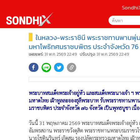
Sondhi
ในหลวง-พระราชินี พระราชทานพานพุ่มป
เลือกเครื่องมือท
•
หน้าหลัก
ค้นหา
•
SondhiX
มหาโพธิทศมราชบพิตร ประจำจังหวัด 76 
Google
•
Social
เผยแพร่:
31 พ.ค. 2569 22:49
ปรับปรุง:
31 พ.ค. 2569 22:49
•
World Talk
Sondhi
•
Sondhitalk
ค้นหาขั
•
ผู้เฒ่าเล่าเรื่อง
•
ข่าวลึกปมลับ
พระบาทสมเด็จพระเจ้าอยู่หัว และสมเด็จพระนางเจ้า 
•
Exclusive Health
มหาดไทย เฝ้าทูลละอองธุลีพระบาท รับพระราชทานพานพุ
•
ผู้จัดกวน
มราชบพิตร ประจำจังหวัด ๗๖ จังหวัด เป็นพุทธบูชา เนื่
•
น่าสนใจ
•
ข่าวอัพเดต
วันนี้ 31 พฤษภาคม 2569 พระบาทสมเด็จพระเจ้าอยู่หัว แ
•
เศรษฐกิจ-ธุรกิจ
อัมพรสถาน พระราชวังดุสิต พระราชทานพระบรมราชวโรก
•
สังคม-โซเชียล
นายโชตินรินทร์ เกิดสม รองปลัดกระทรวงมหาดไทย เฝ้า