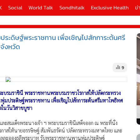
X
Social
World Talk
Sondhitalk
Exclusive Health
ข่
ระดิษฐ์พระราชทาน เพื่อเชิญไปสักการะต้นศรี
ี่ใช้
จังหวัด
X
9
้นสูง
ฯ พระบรมราชินี พระราชทานพระบรมราชวโรกาสให้ปลัดกระทรวง
่มประดิษฐ์พระราชทาน เพื่อเชิญไปสักการะต้นศรีมหาโพธิทศ
องในวันวิสาขบูชา
ละสมเด็จพระนางเจ้า ฯ พระบรมราชินีเสด็จออก ณ พระที่นั่ง
าสให้นายอรรษิษฐ์ สัมพันธรัตน์ ปลัดกระทรวงมหาดไทย และ
ทูลละอองธุลีพระบาท รับพระราชทานพานพุ่มประดิษฐ์