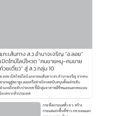
แกะเส้นทาง ส.ว.อำนาจเจริญ “อ.ลอย”
เปิดไทม์ไลน์โหวต “คนขายหมู-คนขาย
ก๋วยเตี๋ยว” สู่ ส.ว.กลุ่ม 10
อ.ลอย เปิดไทม์ไลน์ แกะรอยเส้นทาง สว.อำนาจเจริญ จากคน
ขายหมูสู่สภาสูง เผยเครือข่ายโหวตสนับสนุนตั้งแต่ระดับ
อำเภอถึงระดับประเทศ ชี้มีกลุ่มอาสาพลีชีพและแลกคะแนน
โหวตจากทั่วประเทศ
กระพือกระแสฮั้ว ส.ว. สร้าง
กระแสแย่งพื้นที่ข่าว ภท.ยอมแลก