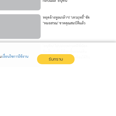
กลบแผล 'อนุทิน'
หยุดอ้างทูลเกล้าฯ! ‘เทวฤทธิ์’ ซัด
‘หมอสรณ’ ขาดคุณสมบัติแล้ว
'อนุทิน' ไม่ปล่อยผ่านคดีพี่น้อง
รัสเซีย กำชับให้ทุกขั้นตอนเดิน
่น
เงื่อนไขการใช้งาน
ตามกฎหมาย คนทำผิดต้องได้รับ
รับทราบ
โทษสาสม