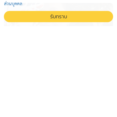
ส่วนบุคคล
รับทราบ
'ไทยเที่ยวไทย' รอไปก่อน โครงการยัง
ไปไม่ถึง ครม. 'ศุภจี' รับว่ากันอีกยาว
เอกชนรอไปก่อน โครงการไทยเที่ยวไทย พลัส ยังไม่ถึง ครม.
ศุภจีเผยติดปัญหางบประมาณจำกัด ยอมรับอาจต้องดูกันอีก
ยาว กระทบความหวังกระตุ้นเศรษฐกิจท่องเที่ยวทั่วประเทศ
ศึกชิงเลขาฯ ป.ป.ช. 2 คน ใน "นิติ