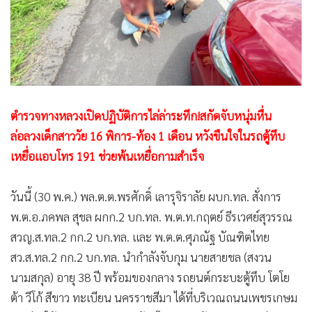
•
สังคม-โซเชียล
ตำรวจทางหลวงเปิดปฏิบัติการไล่ล่าระทึก!สกัดจับหนุ่มหื่น
ล่อลวงเด็กสาววัย 16 พิการ-ท้อง 1 เดือน หวังขืนใจในรถตู้ทึบ
เหยื่อแอบโทร 191 ช่วยพ้นเหยื่อกามสำเร็จ
​วันนี้ (30 พ.ค.) พล.ต.ต.พรศักดิ์ เลารุจิราลัย ผบก.ทล. สั่งการ
พ.ต.อ.ภคพล สุชล ผกก.2 บก.ทล. พ.ต.ท.กฤตย์ ธีรเวศย์สุวรรณ
สวญ.ส.ทล.2 กก.2 บก.ทล. และ พ.ต.ต.ศุภณัฐ บัณฑิตไทย
สว.ส.ทล.2 กก.2 บก.ทล. นำกำลังจับกุม นายสายชล (สงวน
นามสกุล) อายุ 38 ปี พร้อมของกลาง รถยนต์กระบะตู้ทึบ โตโย
ต้า วีโก้ สีขาว ทะเบียน นครราชสีมา ได้ที่บริเวณถนนเพชรเกษม