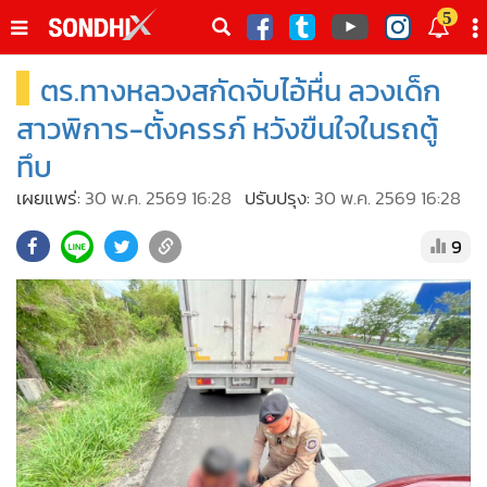
italk
5
sive
ตร.ทางหลวงสกัดจับไอ้หื่น ลวงเด็ก
•
หน้าหลัก
th
ัพเดต
•
SondhiX
สาวพิการ-ตั้งครรภ์ หวังขืนใจในรถตู้
•
Social
ทึบ
•
World Talk
เผยแพร่:
30 พ.ค. 2569 16:28
ปรับปรุง:
30 พ.ค. 2569 16:28
•
Sondhitalk
9
•
ผู้เฒ่าเล่าเรื่อง
•
ข่าวลึกปมลับ
•
Exclusive Health
•
ผู้จัดกวน
•
น่าสนใจ
•
ข่าวอัพเดต
•
เศรษฐกิจ-ธุรกิจ