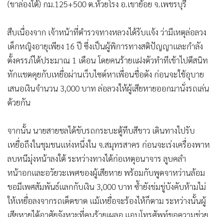
(ขาล่องใต้) กม.125+500 ต.ห้วยโรง อ.เขาย้อย จ.เพชรบุรี
​สืบเนื่องจาก เจ้าหน้าที่ตำรวจทางหลวงได้รับแจ้ง ว่ามีเหตุล่อลวง
เด็กหญิงอายุเพียง 16 ปี ซึ่งเป็นผู้พิการทางสติปัญญาและกำลัง
ตั้งครรภ์ได้ประมาณ 1 เดือน โดยคนร้ายแฝงตัวทำทีเข้าไปตีสนิท
ทักแชตคุยกับเหยื่อผ่านเว็บไซต์หาเพื่อนชื่อดัง ก่อนจะใช้อุบาย
เสนอเงินจำนวน 3,000 บาท ล่อลวงให้ผู้เสียหายออกมานั่งรถเล่น
ด้วยกัน
จากนั้น นายสายชลได้ขับรถกระบะตู้ทึบสีขาว เดินทางไปรับ
เหยื่อถึงในชุมชนแห่งหนึ่งใน จ.สมุทรสาคร ก่อนจะเร่งเครื่องพาห
ลบหนีมุ่งหน้าลงใต้ ระหว่างทางได้ก่อเหตุอนาจาร ลูบคลำ
หน้าอกและอวัยวะเพศของผู้เสียหาย พร้อมกับพูดจาหว่านล้อม
ขอมีเพศสัมพันธ์แลกกับเงิน 3,000 บาท ซ้ำยังข่มขู่บังคับห้ามไม่
ให้เหยื่อลงจากรถเด็ดขาด แม้เหยื่อจะร้องไห้ก็ตาม ระหว่างนั้นผู้
เสียหายได้อาศัยจังหวะที่คนร้ายเผลอ แอบโทรศัพท์ขอความช่วย