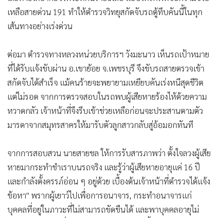
เหลือสายด่วน 191 ทำให้ตำรวจวิทยุสกัดจับรถตู้ทึบคันนี้ในทุก
เส้นทางอย่างเร่งด่วน
​ต่อมา ตำรวจทางหลวงหน่วยบริการฯ วังมะนาว เห็นรถเป้าหมาย
ที่ได้รับแจ้งขับผ่าน อ.เขาย้อย จ.เพชรบุรี จึงขับรถสายตรวจเข้า
สกัดจับได้สำเร็จ แม้คนร้ายจะพยายามเหยียบคันเร่งหนีสุดชีวิต
แต่ไม่รอด จากการตรวจสอบในรถพบผู้เสียหายร้องไห้ด้วยความ
หวาดกลัว เจ้าหน้าที่จึงรีบเข้าช่วยเหลือก่อนจะประสานตามตัว
มารดาจากสมุทรสาครให้มารับตัวลูกสาวกลับสู่อ้อมอกทันที
​จากการสอบสวน นายสายชล ให้การรับสารภาพว่า ตั้งใจลวงผู้เสีย
หายมากระทำชำเราบนรถจริง และรู้ว่าผู้เสียหายอายุแค่ 16 ปี
และกำลังตั้งครรภ์อ่อน ๆ อยู่ด้วย เบื้องต้นเจ้าหน้าที่ตำรวจได้แจ้ง
ข้อหา" พรากผู้เยาว์ไปเพื่อการอนาจาร, กระทำอนาจารแก่
บุคคลที่อยู่ในภาวะที่ไม่สามารถขัดขืนได้ และพาบุคคลอายุไม่