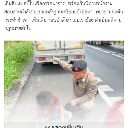
เกินสิบแปดปีไปเพื่อการอนาจาร" พร้อมกันนี้ทางพนักงาน
สอบสวนกำลังรวบรวมหลักฐานเตรียมแจ้งข้อหา "พยายามข่มขืน
กระทำชำเรา" เพิ่มเติม ก่อนนำตัวส่ง สภ.เขาย้อย ดำเนินคดีตาม
กฎหมายต่อไป
แสดงเพิ่มเติม