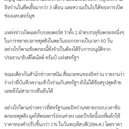
อิหร่านในยืดเยื้อมากว่า 3 เดือน และความเป็นไปได้ของการเปิด
ช่องแคบฮอร์มุซ
แหล่งข่าวเปิดเผยกับรอยเตอร์ส ว่าทั้ง 2 ฝ่ายบรรลุข้อตกลงหนึ่งๆ
ในการขยายเวลาหยุดยิงในตะวันออกกลางเป็นเวลา 60 วัน
อย่างไรก็ตามข้อตกลงนี้ยังจำเป็นต้องได้รับการอนุมัติจาก
ประธานาธิบดีโดนัลด์ ทรัมป์ แห่งสหรัฐฯ
ขณะเดียวกันสำนักข่าวทาสนิม สื่อมวลชนของอิหร่าน รายงานว่า
ร่างว่าที่บันทึกความเข้าใจร่วมกับสหรัฐฯ ยังไม่ได้ข้อสรุปสุดท้าย
และยังไม่สามารถยืนยันได้
อย่างไรก็ตามข่าวคราวที่สหรัฐฯและอิหร่านขยายกรอบเวลาข้อ
ตกลงหยุดยิง ฉุดให้ดอลลาร์อ่อนค่าลง และปัจจัยนี้เองที่ผลักให้
ราคาทองคำปรับขึ้นกว่า 1% ในวันพฤหัสบดี(28พ.ค.) โดยราคา