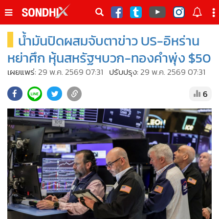
italk
sive
น้ำมันปิดผสมจับตาข่าว US-อิหร่าน
•
หน้าหลัก
th
ัพเดต
•
SondhiX
หย่าศึก หุ้นสหรัฐฯบวก-ทองคำพุ่ง $50
•
Social
เผยแพร่:
29 พ.ค. 2569 07:31
ปรับปรุง:
29 พ.ค. 2569 07:31
•
World Talk
6
•
Sondhitalk
•
ผู้เฒ่าเล่าเรื่อง
•
ข่าวลึกปมลับ
•
Exclusive Health
•
ผู้จัดกวน
•
น่าสนใจ
•
ข่าวอัพเดต
•
เศรษฐกิจ-ธุรกิจ