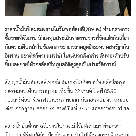
•
สังคม-โซเชียล
ราคาน้ำมันปิดผสมผสานในวันพฤหัสบดี(28พ.ค.) ท่ามกลางการ
ซื้อขายที่ผัวผวน นักลงทุนประเมินรายงานข่าวที่ขัดแย้งกันเกี่ยว
กับความคืบหน้าในข้อตกลงขยายเวลาหยุดยิงระหว่างสหรัฐฯกับ
อิหร่าน อย่างไรก็ตามแนวโน้มในแง่บวกดังกล่าว ดันทองคำปรับ
ขึ้นและช่วยให้วอลล์สตรีททุบสถิติสูงสุดเป็นประวัติการณ์
สัญญาน้ำมันดิบเวสต์เทกซัส อินเตอร์มีเดียต หรือไลต์สวีตครูด
งวดส่งมอบเดือนกรกฏาคม เพิ่มขึ้น 22 เซนต์ ปิดที่ 88.90
ดอลลาร์ต่อบาร์เรล ส่วนเบรนท์ทะเลเหนือลอนดอน งวดส่งมอบ
เดือนกรกฎาคม ลดลง 58 เซนต์ ปิดที่ 93.71 ดอลลาร์ต่อบาร์เรล
ตลาดน้ำมันซื้อขายผันผวนในช่วงไม่กี่วันที่ผ่านมา ท่ามกลาง
สัญญาณที่ขัดแย้งกันเกี่ยวกับความเป็นไปได้ของการยุติสงคราม