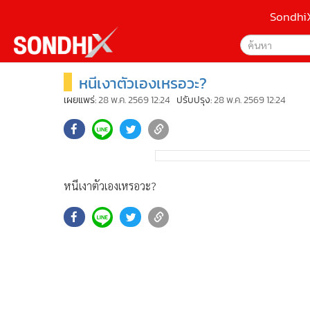
Sondhi
หนีเงาตัวเองเหรอวะ?
เลือกเครื่องมือท
•
หน้าหลัก
ค้นหา
•
SondhiX
เผยแพร่:
28 พ.ค. 2569 12:24
ปรับปรุง:
28 พ.ค. 2569 12:24
Google
•
Social
•
World Talk
Sondhi
•
Sondhitalk
ค้นหาขั
•
ผู้เฒ่าเล่าเรื่อง
หนีเงาตัวเองเหรอวะ?
•
ข่าวลึกปมลับ
•
Exclusive Health
•
ผู้จัดกวน
•
น่าสนใจ
•
ข่าวอัพเดต
•
เศรษฐกิจ-ธุรกิจ
•
สังคม-โซเชียล