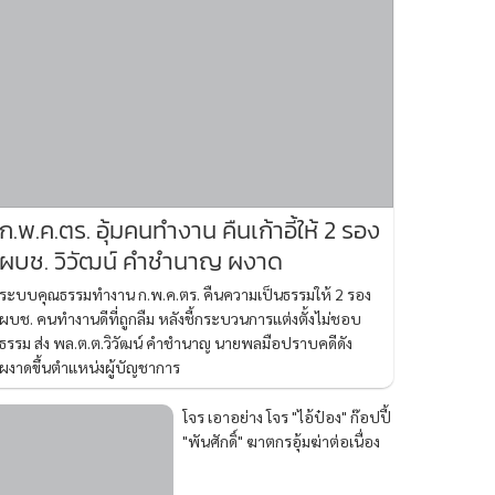
ก.พ.ค.ตร. อุ้มคนทำงาน คืนเก้าอี้ให้ 2 รอง
ผบช. วิวัฒน์ คำชำนาญ ผงาด
ระบบคุณธรรมทำงาน ก.พ.ค.ตร. คืนความเป็นธรรมให้ 2 รอง
ผบช. คนทำงานดีที่ถูกลืม หลังชี้กระบวนการแต่งตั้งไม่ชอบ
ธรรม ส่ง พล.ต.ต.วิวัฒน์ คำชำนาญ นายพลมือปราบคดีดัง
ผงาดขึ้นตำแหน่งผู้บัญชาการ
โจร เอาอย่าง โจร "ไอ้ป๋อง" ก๊อปปี้
"พันศักดิ์" ฆาตกรอุ้มฆ่าต่อเนื่อง