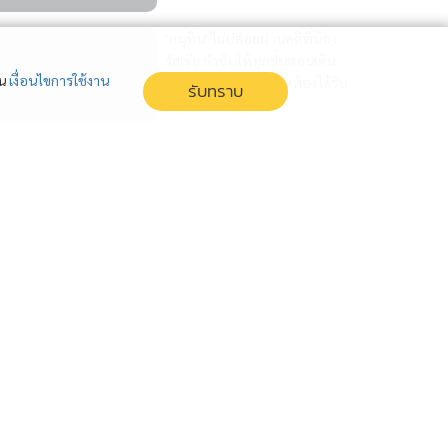
'อนุทิน' ไม่ปล่อยผ่านคดีพี่น้อง
รัสเซีย กำชับให้ทุกขั้นตอนเดิน
่น
เงื่อนไขการใช้งาน
ตามกฎหมาย คนทำผิดต้องได้รับ
รับทราบ
โทษสาสม
'ราชทัณฑ์' ยืนยันทำถูกต้อง
ปล่อยตัว ไอ้ป๋อง ฆาตกรโหด หลัง
คุก 7 ปี 7 เดือน 25 วัน