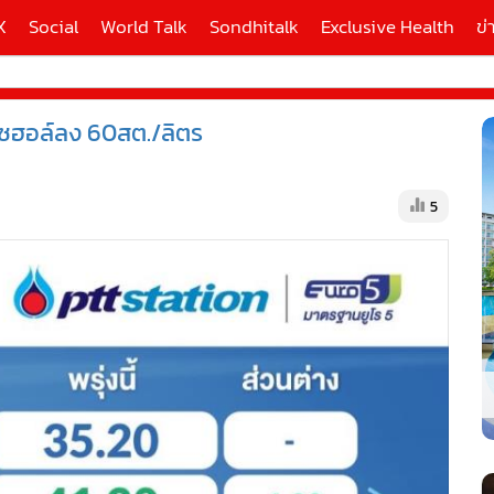
X
Social
World Talk
Sondhitalk
Exclusive Health
ข่
นโซฮอล์ลง 60สต./ลิตร
ี่ใช้
5
X
้นสูง