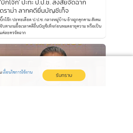
'บิ๊กโจ๊ก' ปะทะ ป.ป.ช. สงสัยจัดฉาก
ดราม่า ลากคดียื่นบัญชีเท็จ
บิ๊กโจ๊ก ปะทะเดือด ป.ป.ช. กลางหมู่บ้าน อ้างถูกคุกคาม สังคม
จับตาเกมยื้อเวลาคดียื่นบัญชีเท็จก่อนหมดอายุความ หรือเป็น
แค่ละครจัดฉาก
่น
เงื่อนไขการใช้งาน
รับทราบ
ศาลปกครองยกคำร้อง “หมอสรณ” ขอ
ไต่สวนเร่งด่วน ปมถูกฟันพ้น ปธ.กสทช.
ศาลปกครองยกคำร้อง หมอสรณ ไม่ไต่สวนเร่งด่วนปมถูกฟัน