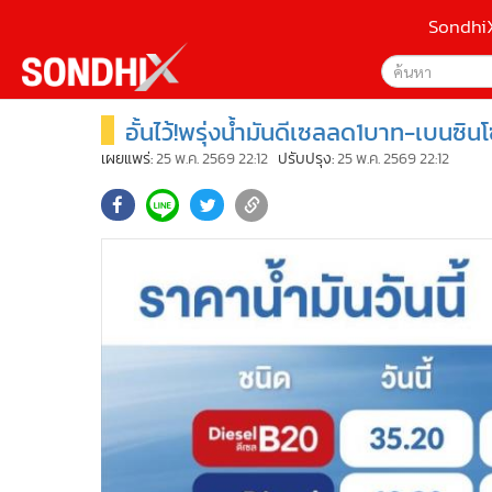
Sondhi
อั้นไว้!พรุ่งน้ำมันดีเซลลด1บาท-เบนซิ
เลือกเครื่องมือท
•
หน้าหลัก
ค้นหา
•
SondhiX
เผยแพร่:
25 พ.ค. 2569 22:12
ปรับปรุง:
25 พ.ค. 2569 22:12
Google
•
Social
•
World Talk
Sondhi
•
Sondhitalk
ค้นหาขั
•
ผู้เฒ่าเล่าเรื่อง
•
ข่าวลึกปมลับ
•
Exclusive Health
•
ผู้จัดกวน
•
น่าสนใจ
•
ข่าวอัพเดต
•
เศรษฐกิจ-ธุรกิจ
•
สังคม-โซเชียล