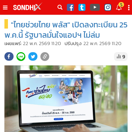
italk
5
sive
"ไทยช่วยไทย พลัส" เปิดลงทะเบียน 25
•
หน้าหลัก
th
ัพเดต
•
SondhiX
พ.ค.นี้ รัฐบาลมั่นใจแอปฯ ไม่ล่ม
•
Social
เผยแพร่:
22 พ.ค. 2569 11:20
ปรับปรุง:
22 พ.ค. 2569 11:20
•
World Talk
9
•
Sondhitalk
•
ผู้เฒ่าเล่าเรื่อง
•
ข่าวลึกปมลับ
•
Exclusive Health
•
ผู้จัดกวน
•
น่าสนใจ
•
ข่าวอัพเดต
•
เศรษฐกิจ-ธุรกิจ