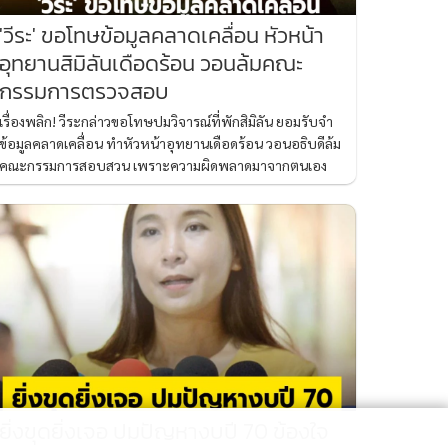
'วีระ' ขอโทษข้อมูลคลาดเคลื่อน หัวหน้า
อุทยานสิมิลันเดือดร้อน วอนล้มคณะ
กรรมการตรวจสอบ
เรื่องพลิก! วีระกล่าวขอโทษปมวิจารณ์ที่พักสิมิลัน ยอมรับจำ
ข้อมูลคลาดเคลื่อน ทำหัวหน้าอุทยานเดือดร้อน วอนอธิบดีล้ม
คณะกรรมการสอบสวน เพราะความผิดพลาดมาจากตนเอง
ยิ่งขุดยิ่งเจอ ปมปัญหางบปี 70 ข้องใจ