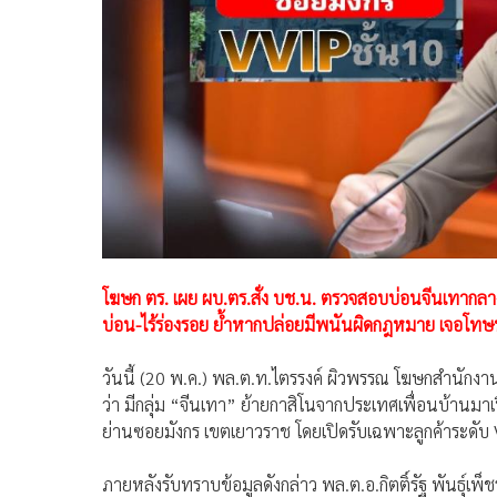
โฆษก ตร. เผย ผบ.ตร.สั่ง บช.น. ตรวจสอบบ่อนจีนเทากลาง
บ่อน-ไร้ร่องรอย ย้ำหากปล่อยมีพนันผิดกฎหมาย เจอโทษ
วันนี้ (20 พ.ค.) พล.ต.ท.ไตรรงค์ ผิวพรรณ โฆษกสำนักงา
ว่า มีกลุ่ม “จีนเทา” ย้ายกาสิโนจากประเทศเพื่อนบ้านม
ย่านซอยมังกร เขตเยาวราช โดยเปิดรับเฉพาะลูกค้าระดับ V
ภายหลังรับทราบข้อมูลดังกล่าว พล.ต.อ.กิตติ์รัฐ พันธุ์เพ็