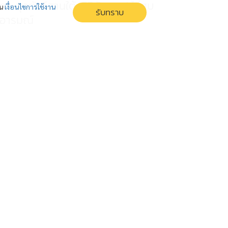
กระจุกตัวอีสานใต้ 'ศิริกัญญา' ไม่สบ
่น
เงื่อนไขการใช้งาน
รับทราบ
อารมณ์
ศิริกัญญา ชำแหละงบปี 70 พบพิรุธโครงการถนนใหม่เท
กระจุกในอีสานใต้ ฐานเสียงพรรคดัง ตั้งคำถามแรงว่าเป็นการ
จัดสรรตามความจำเป็นของพื้นที่ หรือมีปัจจัยทางการเมืองเข้า
มาเกี่ยวข้องเพื่อเอื้อประโยชน์
โจร เอาอย่าง โจร "ไอ้ป๋อง" ก๊อปปี้ "พัน
ศักดิ์" ฆาตกรอุ้มฆ่าต่อเนื่อง