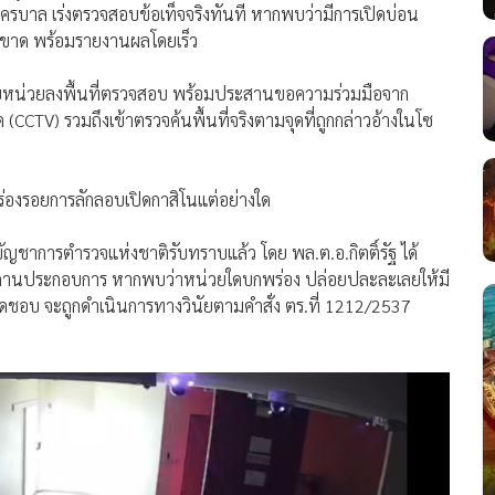
บาล เร่งตรวจสอบข้อเท็จจริงทันที หากพบว่ามีการเปิดบ่อน
ดขาด พร้อมรายงานผลโดยเร็ว
หน่วยลงพื้นที่ตรวจสอบ พร้อมประสานขอความร่วมมือจาก
CCTV) รวมถึงเข้าตรวจค้นพื้นที่จริงตามจุดที่ถูกกล่าวอ้างในโซ
องรอยการลักลอบเปิดกาสิโนแต่อย่างใด
ัญชาการตำรวจแห่งชาติรับทราบแล้ว โดย พล.ต.อ.กิตติ์รัฐ ได้
บสถานประกอบการ หากพบว่าหน่วยใดบกพร่อง ปล่อยปละละเลยให้มี
ิดชอบ จะถูกดำเนินการทางวินัยตามคำสั่ง ตร.ที่ 1212/2537