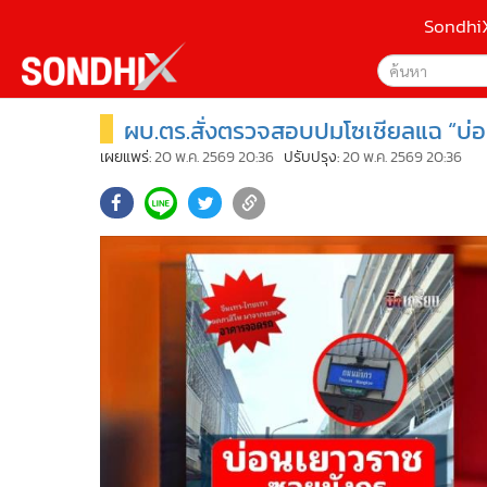
Sondhi
ผบ.ตร.สั่งตรวจสอบปมโซเชียลแฉ “บ่อ
เลือกเครื่องมือท
•
หน้าหลัก
ค้นหา
•
SondhiX
เผยแพร่:
20 พ.ค. 2569 20:36
ปรับปรุง:
20 พ.ค. 2569 20:36
Google
•
Social
•
World Talk
Sondhi
•
Sondhitalk
ค้นหาขั
•
ผู้เฒ่าเล่าเรื่อง
•
ข่าวลึกปมลับ
•
Exclusive Health
•
ผู้จัดกวน
•
น่าสนใจ
•
ข่าวอัพเดต
•
เศรษฐกิจ-ธุรกิจ
•
สังคม-โซเชียล