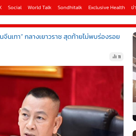
X
Social
World Talk
Sondhitalk
Exclusive Health
ข่
นจีนเทา” กลางเยาวราช สุดท้ายไม่พบร่องรอย
ี่ใช้
11
X
้นสูง