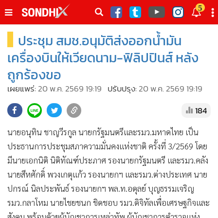
italk
5
sive
ประชุม สมช.อนุมัติส่งออกน้ำมัน
•
หน้าหลัก
th
ัพเดต
•
SondhiX
เครื่องบินให้เวียดนาม-ฟิลิปปินส์ หลัง
•
Social
ถูกร้องขอ
•
World Talk
เผยแพร่:
20 พ.ค. 2569 19:19
ปรับปรุง:
20 พ.ค. 2569 19:19
•
Sondhitalk
184
•
ผู้เฒ่าเล่าเรื่อง
•
ข่าวลึกปมลับ
นายอนุทิน ชาญวีรกูล นายกรัฐมนตรีและรมว.มหาดไทย เป็น
•
Exclusive Health
ประธานการประชุมสภาความมั่นคงแห่งชาติ ครั้งที่ 3/2569 โดย
•
ผู้จัดกวน
มีนายเอกนิติ นิติทัณฑ์ประภาศ รองนายกรัฐมนตรี และรมว.คลัง
•
น่าสนใจ
นายสีหศักดิ์ พวงเกตุแก้ว รองนายกฯ และรมว.ต่างประเทศ นาย
•
ข่าวอัพเดต
ปกรณ์ นิลประพันธ์ รองนายกฯ พล.ท.อดุลย์ บุญธรรมเจริญ
รมว.กลาโหม นายไชยชนก ชิดชอบ รมว.ดิจิทัลเพื่อเศรษฐกิจและ
•
เศรษฐกิจ-ธุรกิจ
สังคม พร้อมด้วยผู้บัญชาการเหล่าทัพ ผู้บัญชาการตํารวจแห่ง