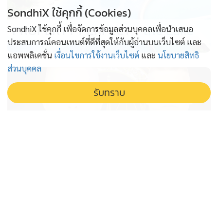
SondhiX ใช้คุกกี้ (Cookies)
PROPERTY PERFECT -
the Lake
SondhiX ใช้คุกกี้ เพื่อจัดการข้อมูลส่วนบุคคลเพื่อนำเสนอ
ประสบการณ์คอนเทนต์ที่ดีที่สุดให้กับผู้อ่านบนเว็บไซต์ และ
แอพพลิเคชั่น
เงื่อนไขการใช้งานเว็บไซต์
และ
นโยบายสิทธิ
ส่วนบุคคล
รับทราบ
ก.พ.ค.ตร. อุ้มคนทำงาน คืนเก้าอี้ให้ 2
รองผบช. วิวัฒน์ คำชำนาญ ผงาด