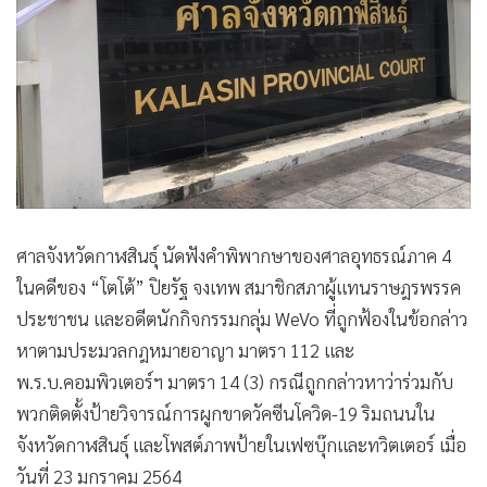
ศาลจังหวัดกาฬสินธุ์ นัดฟังคำพิพากษาของศาลอุทธรณ์ภาค 4
ในคดีของ “โตโต้” ปิยรัฐ จงเทพ สมาชิกสภาผู้แทนราษฎรพรรค
ประชาชน และอดีตนักกิจกรรมกลุ่ม WeVo ที่ถูกฟ้องในข้อกล่าว
หาตามประมวลกฎหมายอาญา มาตรา 112 และ
พ.ร.บ.คอมพิวเตอร์ฯ มาตรา 14 (3) กรณีถูกกล่าวหาว่าร่วมกับ
พวกติดตั้งป้ายวิจารณ์การผูกขาดวัคซีนโควิด-19 ริมถนนใน
จังหวัดกาฬสินธุ์ และโพสต์ภาพป้ายในเฟซบุ๊กและทวิตเตอร์ เมื่อ
วันที่ 23 มกราคม 2564