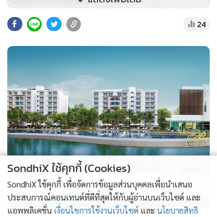
24
ทีมข่าวได้เข้าไปที่ ศาลจังหวัดกาฬสินธุ์ ทราบว่าคำพิพากษาดัง
กล่าว ศาลจังหวัดกาฬสินธุ์ ได้ขึ้นนั่งบังลังค์เมื่อเวลา 09.30 น.ที่
ห้องพิจารณาบัลลังค์ที่ 7 โดยศาลมีคำพิพากษากลับคำพิพากษา
ศาลชั้นต้น คดี ม.112 สั่งให้ นายปิยรัฐ จงเทพ สมาชิกสภาผู้แทน
SondhiX ใช้คุกกี้ (Cookies)
ราษฎร พรรคประชาชน จำคุก 3 ปี ไม่รอลงอาญา
PROPERTY PERFECT -
the Lake
SondhiX ใช้คุกกี้ เพื่อจัดการข้อมูลส่วนบุคคลเพื่อนำเสนอ
ประสบการณ์คอนเทนต์ที่ดีที่สุดให้กับผู้อ่านบนเว็บไซต์ และ
ทั้งนี้รายงานแจ้งว่าภายหลังจาก ที่ สส.โตโต้ ได้ฟังคำพิจารณา มี
แอพพลิเคชั่น
เงื่อนไขการใช้งานเว็บไซต์
และ
นโยบายสิทธิ
ท่าทางตกใจ หน้าเปื้อนยิ้ม จากนั้น เจ้าหน้าที่ได้นำตัว สส.โตโต้