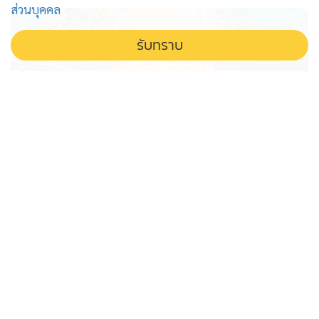
ส่วนบุคคล
ไปคุมขังไว้ยังห้องขังศาลจังหวัดกาฬสินธุ์ ชั้นล่าง โดย ทนายความ
ได้เข้าไปขอคัดคำพิพากษา และเตรียมตัวยื่นคำขอประกันตัว
รับทราบ
และปล่อยตัวชั่วคราว รายงานแจ้งว่าในช่วงก่อนเที่ยววัน ศาลได้
อนุญาตให้ประกันตัวออกไป โดยใช้หลักทรัพย์จำนวนเงิน 3 แสน
บาท โดยจะมีการต่อสู้ต่อไปในชั้นฎีกา
'วีระ' ขอโทษข้อมูลคลาดเคลื่อน
หัวหน้าอุทยานสิมิลันเดือดร้อน วอนล้ม
คณะกรรมการตรวจสอบ
เรื่องพลิก! วีระกล่าวขอโทษปมวิจารณ์ที่พักสิมิลัน ยอมรับจำ
ข้อมูลคลาดเคลื่อน ทำหัวหน้าอุทยานเดือดร้อน วอนอธิบดี
ล้มคณะกรรมการสอบสวน เพราะความผิดพลาดมาจาก