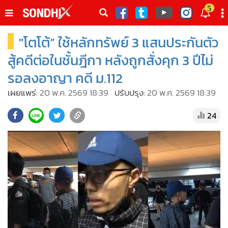
italk
5
sive
"โตโต้” ใช้หลักทรัพย์ 3 แสนประกันตัว
•
หน้าหลัก
th
ัพเดต
•
SondhiX
สู้คดีต่อในชั้นฎีกา หลังถูกสั่งคุก 3 ปีไม่
•
Social
รอลงอาญา คดี ม.112
•
World Talk
เผยแพร่:
20 พ.ค. 2569 18:39
ปรับปรุง:
20 พ.ค. 2569 18:39
•
Sondhitalk
24
•
ผู้เฒ่าเล่าเรื่อง
•
ข่าวลึกปมลับ
•
Exclusive Health
•
ผู้จัดกวน
•
น่าสนใจ
•
ข่าวอัพเดต
•
เศรษฐกิจ-ธุรกิจ