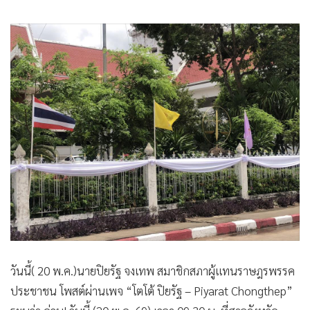
วันนี้( 20 พ.ค.)นายปิยรัฐ จงเทพ สมาชิกสภาผู้แทนราษฎรพรรค
ประชาชน โพสต์ผ่านเพจ “โตโต้ ปิยรัฐ – Piyarat Chongthep”