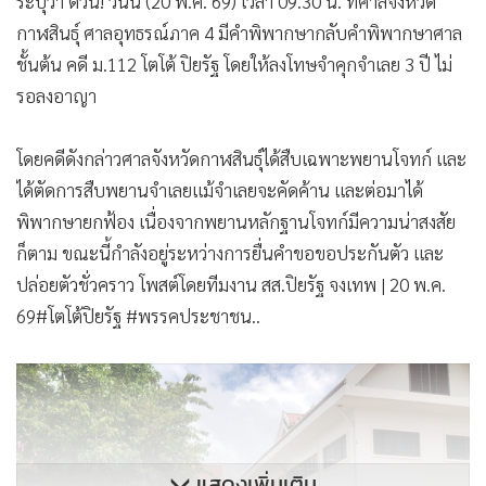
ระบุว่า ด่วน! วันนี้ (20 พ.ค. 69) เวลา 09.30 น. ที่ศาลจังหวัด
กาฬสินธุ์ ศาลอุทธรณ์ภาค 4 มีคำพิพากษากลับคำพิพากษาศาล
ชั้นต้น คดี ม.112 โตโต้ ปิยรัฐ โดยให้ลงโทษจำคุกจำเลย 3 ปี ไม่
รอลงอาญา
โดยคดีดังกล่าวศาลจังหวัดกาฬสินธุ์ได้สืบเฉพาะพยานโจทก์ และ
ได้ตัดการสืบพยานจำเลยแม้จำเลยจะคัดค้าน และต่อมาได้
พิพากษายกฟ้อง เนื่องจากพยานหลักฐานโจทก์มีความน่าสงสัย
ก็ตาม ขณะนี้กำลังอยู่ระหว่างการยื่นคำขอขอประกันตัว และ
ปล่อยตัวชั่วคราว โพสต์โดยทีมงาน สส.ปิยรัฐ จงเทพ | 20 พ.ค.
69#โตโต้ปิยรัฐ #พรรคประชาชน..
แสดงเพิ่มเติม