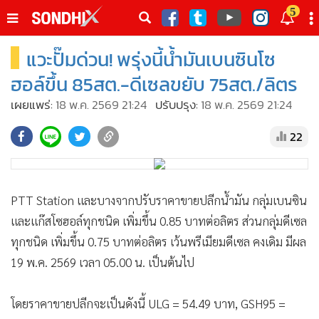
italk
5
sive
แวะปั๊มด่วน! พรุ่งนี้น้ำมันเบนซินโซ
•
หน้าหลัก
th
ัพเดต
•
SondhiX
ฮอล์ขึ้น 85สต.-ดีเซลขยับ 75สต./ลิตร
•
Social
เผยแพร่:
18 พ.ค. 2569 21:24
ปรับปรุง:
18 พ.ค. 2569 21:24
•
World Talk
22
•
Sondhitalk
•
ผู้เฒ่าเล่าเรื่อง
•
ข่าวลึกปมลับ
PTT Station และบางจากปรับราคาขายปลีกน้ำมัน กลุ่มเบนซิน
•
Exclusive Health
และแก๊สโซฮอล์ทุกชนิด เพิ่มขึ้น 0.85 บาทต่อลิตร ส่วนกลุ่มดีเซล
•
ผู้จัดกวน
ทุกชนิด เพิ่มขึ้น 0.75 บาทต่อลิตร เว้นพรีเมียมดีเซล คงเดิม มีผล
•
น่าสนใจ
19 พ.ค. 2569 เวลา 05.00 น. เป็นต้นไป
•
ข่าวอัพเดต
•
เศรษฐกิจ-ธุรกิจ
โดยราคาขายปลีกจะเป็นดังนี้ ULG = 54.49 บาท, GSH95 =