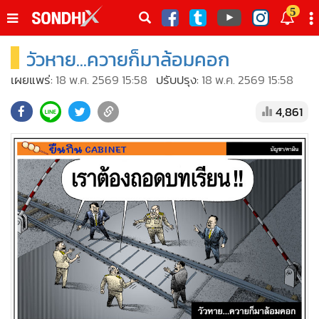
italk
5
sive
วัวหาย...ควายก็มาล้อมคอก
•
หน้าหลัก
th
ัพเดต
•
SondhiX
เผยแพร่:
18 พ.ค. 2569 15:58
ปรับปรุง:
18 พ.ค. 2569 15:58
•
Social
4,861
•
World Talk
•
Sondhitalk
•
ผู้เฒ่าเล่าเรื่อง
•
ข่าวลึกปมลับ
•
Exclusive Health
•
ผู้จัดกวน
•
น่าสนใจ
•
ข่าวอัพเดต
•
เศรษฐกิจ-ธุรกิจ