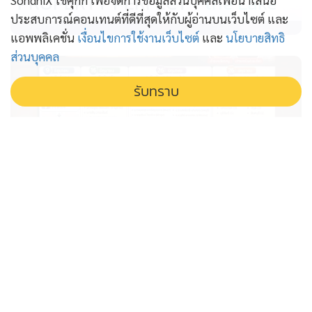
PROPERTY PERFECT -
the Lake
SondhiX ใช้คุกกี้ เพื่อจัดการข้อมูลส่วนบุคคลเพื่อนำเสนอ
ประสบการณ์คอนเทนต์ที่ดีที่สุดให้กับผู้อ่านบนเว็บไซต์ และ
แอพพลิเคชั่น
เงื่อนไขการใช้งานเว็บไซต์
และ
นโยบายสิทธิ
ส่วนบุคคล
รับทราบ
แกะเส้นทาง ส.ว.อำนาจเจริญ “อ.ลอย”
เปิดไทม์ไลน์โหวต “คนขายหมู-คนขาย
ก๋วยเตี๋ยว” สู่ ส.ว.กลุ่ม 10
อ.ลอย เปิดไทม์ไลน์ แกะรอยเส้นทาง สว.อำนาจเจริญ จาก