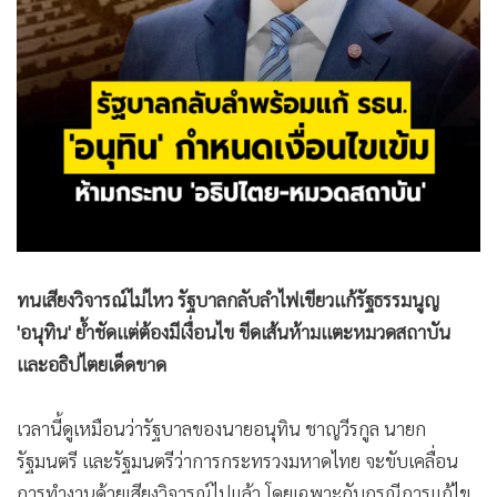
•
สังคม-โซเชียล
ทนเสียงวิจารณ์ไม่ไหว รัฐบาลกลับลำไฟเขียวแก้รัฐธรรมนูญ
'อนุทิน' ย้ำชัดแต่ต้องมีเงื่อนไข ขีดเส้นห้ามแตะหมวดสถาบัน
และอธิปไตยเด็ดขาด
เวลานี้ดูเหมือนว่ารัฐบาลของนายอนุทิน ชาญวีรกูล นายก
รัฐมนตรี และรัฐมนตรีว่าการกระทรวงมหาดไทย จะขับเคลื่อน
การทำงานด้วยเสียงวิจารณ์ไปแล้ว โดยเฉพาะกับกรณีการแก้ไข