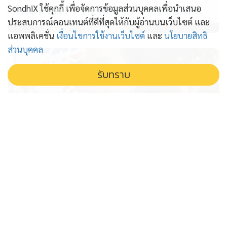
PROPERTY PERFECT -
the Lake
SondhiX ใช้คุกกี้ เพื่อจัดการข้อมูลส่วนบุคคลเพื่อนำเสนอ
ประสบการณ์คอนเทนต์ที่ดีที่สุดให้กับผู้อ่านบนเว็บไซต์ และ
แอพพลิเคชั่น
เงื่อนไขการใช้งานเว็บไซต์
และ
นโยบายสิทธิ
ส่วนบุคคล
รับทราบ
'ไทยเที่ยวไทย' รอไปก่อน โครงการยัง
ไปไม่ถึง ครม. 'ศุภจี' รับว่ากันอีกยาว
เอกชนรอไปก่อน โครงการไทยเที่ยวไทย พลัส ยังไม่ถึง ครม.