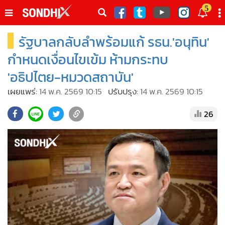
italk
5
sive
รัฐบาลกลับลำพร้อมแก้ รธน.'อนุทิน'
•
หน้าหลัก
th
ัพเดต
•
SondhiX
กำหนดเงื่อนไขเข้ม ห้ามกระทบ
•
Social
'อธิปไตย-หมวดสถาบัน'
•
World Talk
เผยแพร่:
14 พ.ค. 2569 10:15
ปรับปรุง:
14 พ.ค. 2569 10:15
•
Sondhitalk
26
•
ผู้เฒ่าเล่าเรื่อง
•
ข่าวลึกปมลับ
•
Exclusive Health
•
ผู้จัดกวน
•
น่าสนใจ
•
ข่าวอัพเดต
•
เศรษฐกิจ-ธุรกิจ