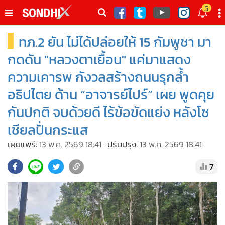
italk
5
sive
ทภ.2 ยัน ไม่ได้ปล่อยให้ 15 กัมพูชา มา
•
หน้าหลัก
th
ัพเดต
•
SondhiX
กดดัน "หลวงตาเยื้อน" แค่มาแสดง
•
Social
ความเคารพ กังวลสร้างถนนรุกล้ำ
•
World Talk
อธิปไตย ด้าน “อาจารย์ไปร์” เผย พูดคุย
•
Sondhitalk
กันปกติ จบด้วยดี ไร้ข้อขัดแย่ง หลังโซ
•
ผู้เฒ่าเล่าเรื่อง
เชียลปั่นกระแส
•
ข่าวลึกปมลับ
เผยแพร่:
13 พ.ค. 2569 18:41
ปรับปรุง:
13 พ.ค. 2569 18:41
•
Exclusive Health
•
ผู้จัดกวน
7
•
น่าสนใจ
•
ข่าวอัพเดต
•
เศรษฐกิจ-ธุรกิจ