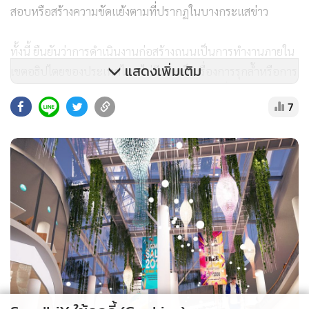
สอบหรือสร้างความขัดแย้งตามที่ปรากฏในบางกระแสข่าว
ทั้งนี้ ยืนยันว่าการดำเนินงานก่อสร้างถนนเป็นการทำงานภายใน
แสดงเพิ่มเติม
เขตอธิปไตยของประเทศไทย ไม่มีประเด็นเรื่องการรุกล้ำหรือการ
เสียดินแดนแต่อย่างใด พร้อมปฏิเสธกระแสข่าวที่ระบุว่ามีการเสีย
7
ดินแดนบริเวณ “ช่อง 40 เมตร” รวมถึงข่าวการปิดล้อมหรือ
กดดันจากฝ่ายทหารประเทศเพื่อนบ้าน โดยยืนยันว่าไม่เป็น
ความจริง
อาจารย์ไปร์ กล่าวเพิ่มเติมว่า แนวทางการทำงานยึดหลักความ
ชัดเจนว่า “ทำในเขตประเทศไทย” โดยไม่มีการยอมรับเงื่อนไขที่
กระทบต่ออธิปไตยของชาติ
สำหรับโครงการก่อสร้างถนนเลียบแนวชายแดน มีวัตถุประสงค์
เพื่ออำนวยความสะดวกแก่ประชาชน พัฒนาเส้นทางคมนาคม