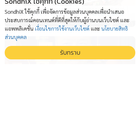
SondhiX ใช้คุกกี้ (Cookies)
และยกระดับการเชื่อมต่อพื้นที่ ตั้งแต่หลักเขตที่ 1 ถึงหลักเขตที่
PROPERTY PERFECT -
the Lake
14 ระยะทางประมาณ 40 กิโลเมตร ไปจนถึงด่านช่องจอม เพื่อ
SondhiX ใช้คุกกี้ เพื่อจัดการข้อมูลส่วนบุคคลเพื่อนำเสนอ
เสริมศักยภาพด้านคมนาคมและเศรษฐกิจชายแดนในระยะยาว
ประสบการณ์คอนเทนต์ที่ดีที่สุดให้กับผู้อ่านบนเว็บไซต์ และ
แอพพลิเคชั่น
เงื่อนไขการใช้งานเว็บไซต์
และ
นโยบายสิทธิ
ส่วนบุคคล
รับทราบ
ขยายผลหลอกหญิงไทยขนไอซ์ เร่งล่า
เครือข่ายเวียดนาม คาดมีผู้ทำผิดอีก
เพียบ