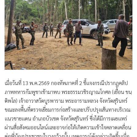
•
สังคม-โซเชียล
เมื่อวันที่ 13 พ.ค.2569 กองทัพภาคที่ 2 ชี้แจงกรณีปรากฏคลิป
ภาพทหารกัมพูชาเข้ามาพบ พระธรรมวชิรญาณโกศล (เยื้อน ขนฺ
ติพโล) เจ้าอาวาสวัดบูรพาราม พระอารามหลวง จังหวัดสุรินทร์
ขณะลงพื้นที่ตรวจเยี่ยมการก่อสร้างและปรับปรุงเส้นทางบริเวณ
แนวชายแดน อำเภอบัวเชด จังหวัดสุรินทร์ ซึ่งได้มีการเผยแพร่
ผ่านสื่อสังคมออนไลน์และอาจก่อให้เกิดความเข้าใจคลาดเคลื่อน
ต่อพี่น้องประชาชนในวงกว้างนั้น เหตุการณ์ดังกล่าวเกิดขึ้นเมื่อ