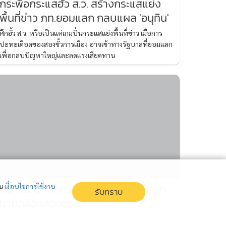
กระพือกระแสฮั้ว ส.ว. สร้างกระแสแย่ง
พื้นที่ข่าว ภท.ยอมแลก กลบแผล 'อนุทิน'
ศึกฮั้ว ส.ว. หรือเป็นแค่เกมปั่นกระแสแย่งพื้นที่ข่าว เมื่อการ
ปะทะเดือดของสองขั้วการเมือง อาจเข้าทางรัฐบาลที่ยอมแลก
เพื่อกลบปัญหาใหญ่และลดแรงเสียดทาน
จับ โทน บางแค ฉ้อโกงประชาชน หลอก
่น
เงื่อนไขการใช้งาน
รับทราบ
ขายกล้องส่องพระ
รวบ โทน บางแค เซียนพระชื่อดัง คดีฉ้อโกงประชาชน หลอก