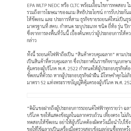
EPA WLTP NEDC หรือ CLTC พร้อมเงื่อนไขการทดสอบ ไม่ว่
รวมถึงการโฆษณาของแถม สิทธิประโยชน์ การรับประกันแบตเตอ
ให้ชัดเจน และ ประการที่สาม ธุรกิจขายรถยนต์ใหม่เป็น
มาตรฐานที่ สคบ. กำหนด ระบุประเภท ชนิด ยี่ห้อ รุ่น ป
ซึ่งจากการลงพื้นที่วันนี้ เบื้องต้นพบว่าผู้ประกอบการ
กล่าว
ทั้งนี้ รถยนต์ไฟฟ้าถือเป็น “สินค้าควบคุมฉลาก” ตามป
เป็นสินค้าที่ควบคุมฉลาก ซึ่งประกาศในราชกิจจานุเบกษาเ
คุ้มครองผู้บริโภค พ.ศ. 2522 กำหนดให้ผู้ประกอบธุรกิจต้
ชัดเจนที่ตัวรถ หากผู้ประกอบธุรกิจฝ่าฝืน มีโทษจำคุกไม่เก
มาตรา 52 แห่งพระราชบัญญัติคุ้มครองผู้บริโภค พ.ศ. 25
“ดิฉันขอฝากถึงผู้ประกอบการรถยนต์ไฟฟ้าทุกรายว่า ฉลากสิ
บริโภค ขอให้แสดงข้อมูลในฉลากครบถ้วน เที่ยงตรง ไม่เก
ทดสอบให้ชัดเจน อย่าให้ผู้บริโภคต้องผิดหวังเมื่อนำไปใช
ขอให้ใช้ฉลากเป็นเครื่องมือตรวจสอบข้อมูลก่อนซื้อทุ