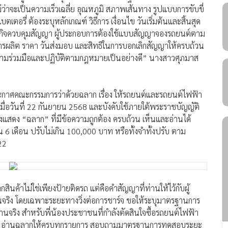
าจะเป็นความเร็วเฉลี่ย อุณหภูมิ สภาพเส้นทาง รูปแบบการขับขี่
รี่ ต้องระบุหลักเกณฑ์ วิธีการ เงื่อนไข วันเริ่มต้นและสิ้นสุด
ธุรกิจควบคุมสัญญา ผู้ประกอบการต้องใช้แบบสัญญาจองรถยนต์ตาม
ีการผลิต ราคา วันส่งมอบ และสิทธิในการบอกเลิกสัญญาให้ครบถ้วน
ให้ความร่วมมือและปฏิบัติตามกฎหมายเป็นอย่างดี” นางสาวศุภมาส
ระกาศคณะกรรมการว่าด้วยฉลาก เรื่อง ให้รถยนต์และรถยนต์ไฟฟ้า
มื่อวันที่ 22 กันยายน 2568 และบังคับใช้ภายใต้พระราชบัญญัติ
องแสดง “ฉลาก” ที่มีข้อความถูกต้อง ครบถ้วน เห็นและอ่านได้
ิน 6 เดือน ปรับไม่เกิน 100,000 บาท หรือทั้งจำทั้งปรับ ตาม
22
นค้าไม่ใช่เพียงป้ายติดรถ แต่คือคำสัญญาที่ท่านให้ไว้กับผู้
ินจริง โดยเฉพาะระยะทางวิ่งต่อการชาร์จ ขอให้ระบุมาตรฐานการ
้งานจริง สำหรับพี่น้องประชาชนที่กำลังตัดสินใจซื้อรถยนต์ไฟฟ้า
กครั้ง อ่านฉลากให้ครบทุกรายการ สอบถามมาตรฐานการทดสอบระยะ