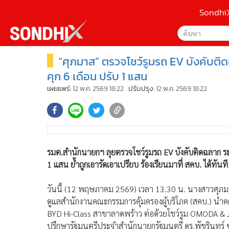
Sondhi
“ศุภมาส” ตรวจโชว์รูมรถ EV บังคับต
เลือกเครื่องมือท
•
หน้าหลัก
ค้นหา
•
SondhiX
คุก 6 เดือน ปรับ 1 แสน
Google
•
Social
เผยแพร่:
12 พ.ค. 2569 18:22
ปรับปรุง:
12 พ.ค. 2569 18:22
•
World Talk
Sondhi
•
Sondhitalk
ค้นหาขั
•
ผู้เฒ่าเล่าเรื่อง
•
ข่าวลึกปมลับ
รมต.สำนักนายกฯ ลุยตรวจโชว์รูมรถ EV บังคับติดฉลาก ระ
•
Exclusive Health
1 แสน ย้ำถูกเอารัดเอาเปรียบ ร้องเรียนมาที่ สคบ. ได้ทันที
•
ผู้จัดกวน
•
น่าสนใจ
วันนี้ (12 พฤษภาคม 2569) เวลา 13.30 น. นางสาวศุภม
•
ข่าวอัพเดต
ดูแลสำนักงานคณะกรรมการคุ้มครองผู้บริโภค (สคบ.) นำค
•
เศรษฐกิจ-ธุรกิจ
BYD Hi-Class สาขาลาดพร้าว ต่อด้วยโชว์รูม OMODA & J
•
สังคม-โซเชียล
ปรึกษารัฐมนตรีประจำสำนักนายกรัฐมนตรี ดร.พัชรินทร์ 