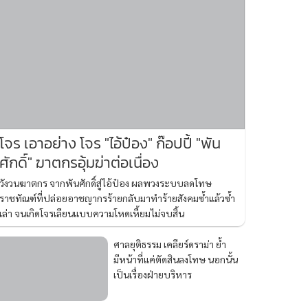
โจร เอาอย่าง โจร "ไอ้ป๋อง" ก๊อปปี้ "พัน
ศักดิ์" ฆาตกรอุ้มฆ่าต่อเนื่อง
วังวนฆาตกร จากพันศักดิ์สู่ไอ้ป๋อง ผลพวงระบบลดโทษ
ราชทัณฑ์ที่ปล่อยอาชญากรร้ายกลับมาทำร้ายสังคมซ้ำแล้วซ้ำ
เล่า จนเกิดโจรเลียนแบบความโหดเหี้ยมไม่จบสิ้น
ศาลยุติธรรม เคลียร์ดราม่า ย้ำ
มีหน้าที่แค่ตัดสินลงโทษ นอกนั้น
เป็นเรื่องฝ่ายบริหาร