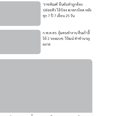
'ราชทัณฑ์' ยืนยันทำถูกต้อง
ปล่อยตัว ไอ้ป๋อง ฆาตกรโหด หลัง
คุก 7 ปี 7 เดือน 25 วัน
ก.พ.ค.ตร. อุ้มคนทำงาน คืนเก้าอี้
ให้ 2 รองผบช. วิวัฒน์ คำชำนาญ
ผงาด