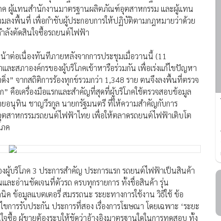
ริโภค ผู้แทนสำนักงานมาตรฐานผลิตภัณฑ์อุตสาหกรรม และผู้แทน
งพื้นที่ เพื่อกำชับผู้ประกอบการให้ปฏิบัติตามกฎหมายว่าด้วย
่กำลังตัดสินใจซื้อรถยนต์ไฟฟ้า
หน้าต่อเนื่องทันทีภายหลังจากการประชุมเมื่อวานนี้ (11
ะสภาองค์กรของผู้บริโภคเข้าหารือร่วมกัน เพื่อเร่งแก้ไขปัญหา
ดิ่ง” จากสถิติการร้องทุกข์รวมกว่า 1,348 ราย ตนจึงลงพื้นที่ตรวจ
ือเครื่องมือแรกและสำคัญที่สุดที่ผู้บริโภคใช้ตรวจสอบข้อมูล
ยอนุทิน ชาญวีรกูล นายกรัฐมนตรี ที่ให้ความสำคัญกับการ
องอุตสาหกรรมรถยนต์ไฟฟ้าไทย เพื่อให้ตลาดรถยนต์ไฟฟ้าเติบโต
โภค
องผู้บริโภค 3 ประการสำคัญ ประการแรก รถยนต์ไฟฟ้าเป็นสินค้า
อ่านชัดเจนที่ตัวรถ ครบทุกรายการ ทั้งชื่อสินค้า รุ่น
คนิค ข้อมูลแบตเตอรี่ สมรรถนะ ระยะทางการใช้งาน วิธีใช้ ข้อ
ขการรับประกัน ประการที่สอง เรื่องการโฆษณา โดยเฉพาะ ‘ระยะ
ินใจซื้อ ผู้ขายต้องระบุให้ชัดว่าอ้างอิงมาตรฐานใดในการทดสอบ ทั้ง