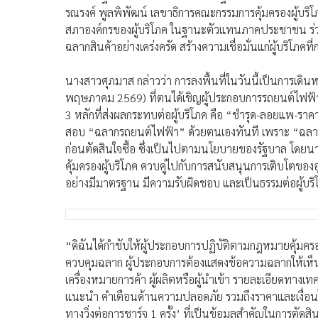
รณรงค์ พูลพิพัฒน์ เลขาธิการคณะกรรมการคุ้มครองผู้บ
สภาองค์กรของผู้บริโภค ในฐานะตัวแทนภาคประชาชน ร่วมล
ฉลากสินค้าอย่างเคร่งครัด สร้างความเชื่อมั่นแก่ผู้บริโภคที
นางสาวศุภมาส กล่าวว่า การลงพื้นที่ในวันนี้เป็นการเดิน
พฤษภาคม 2569) ที่ตนได้เชิญผู้ประกอบการรถยนต์ไฟฟ้าแล
3 หลักที่ส่งผลกระทบต่อผู้บริโภค คือ “ชำรุด-ลอยแพ-ราคา
สอบ “ฉลากรถยนต์ไฟฟ้า” ด้วยตนเองทันที เพราะ “ฉลาก” ค
ก่อนตัดสินใจซื้อ ซึ่งเป็นไปตามนโยบายของรัฐบาล โดยนา
คุ้มครองผู้บริโภค ควบคู่ไปกับการสนับสนุนการเติบโตข
อย่างมีมาตรฐาน มีความรับผิดชอบ และเป็นธรรมต่อผู้บริ
“ดิฉันได้กำชับให้ผู้ประกอบการปฏิบัติตามกฎหมายคุ้มคร
ควบคุมฉลาก ผู้ประกอบการต้องแสดงข้อความฉลากให้เห็นและ
เครื่องหมายการค้า ผู้ผลิตหรือผู้นำเข้า รายละเอียดทางเท
แนะนำ คำเตือนด้านความปลอดภัย รวมถึงราคาและเงื่อนไ
ทางวิ่งต่อการชาร์จ 1 ครั้ง’ ที่เป็นข้อมูลสำคัญในการตัดส