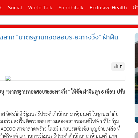
X
Social
World Talk
Sondhitalk
Exclusive Health
ข่
ิดฉลาก “มาตรฐานทอดสอบระยะทางวิ่ง” ฝ่าฝืน
ี่ใช้
X
11
้นสูง
บุ “มาตรฐานทอดสอบระยะทางวิ่ง” ให้ชัด ฝ่าฝืนคุก 6 เดือน ปรับ
าส อิศรภักดี รัฐมนตรีประจำสำนักนายกรัฐมนตรี ในฐานะกำกับ
ณะร่วมลงพื้นที่ตรวจสอบการแสดงฉลากรถยนต์ไฟฟ้า ที่โชว์รูม
AECOO สาขาลาดพร้าว โดยมี นายประเดิมชัย บุญช่วยเหลือ ที่
ซำศิริพงษ์ เลขานุการรัฐมนตรีประจำสำนักนายกรัฐมนตรี นาย