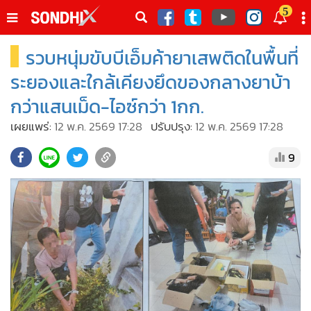
italk
5
sive
รวบหนุ่มขับบีเอ็มค้ายาเสพติดในพื้นที่
•
หน้าหลัก
th
ัพเดต
•
SondhiX
ระยองและใกล้เคียงยึดของกลางยาบ้า
•
Social
กว่าแสนเม็ด-ไอซ์กว่า 1กก.
•
World Talk
เผยแพร่:
12 พ.ค. 2569 17:28
ปรับปรุง:
12 พ.ค. 2569 17:28
•
Sondhitalk
9
•
ผู้เฒ่าเล่าเรื่อง
•
ข่าวลึกปมลับ
•
Exclusive Health
•
ผู้จัดกวน
•
น่าสนใจ
•
ข่าวอัพเดต
•
เศรษฐกิจ-ธุรกิจ