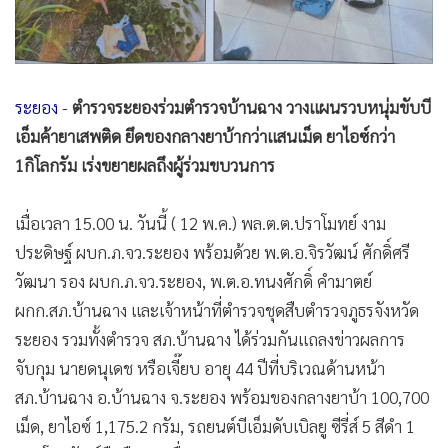
•
สังคม-โซเชียล
ระยอง
-
ตำรวจระยองร่วมตำรวจบ้านฉาง วางแผนรวบหนุ่มขับบี
เอ็มค้ายาเสพติด ยึดของกลางยาบ้ากว่าแสนเม็ด ยาไอซ์กว่า
1กิโลกรัม เร่งขยายผลถึงผู้ร่วมขบวนการ
เมื่อเวลา 15.00 น. วันนี้ ( 12 พ.ค.) พล.ต.ต.ปราโมทย์ งาม
ประดิษฐ์ ผบก.ภ.จว.ระยอง พร้อมด้วย พ.ต.อ.จิรวัฒน์ ศักดิ์ศรี
วัฒนา รอง ผบก.ภ.จว.ระยอง, พ.ต.อ.ทนงศักดิ์ คำมาตย์
ผกก.สภ.บ้านฉาง และเจ้าหน้าที่ตำรวจชุดสืบตำรวจภูธรจังหวัด
ระยอง รวมทั้งตำรวจ สภ.บ้านฉาง ได้ร่วมกันแถลงข่าวผลการ
จับกุม นายดนุเดช หรือเจี๊ยบ อายุ 44 ปีที่บริเวณด้านหน้า
สภ.บ้านฉาง อ.บ้านฉาง จ.ระยอง พร้อมของกลางยาบ้า 100,700
เม็ด, ยาไอซ์ 1,175.2 กรัม, รถยนต์บีเอ็มดับเบิลยู ซีรี่ส์ 5 สีดำ 1