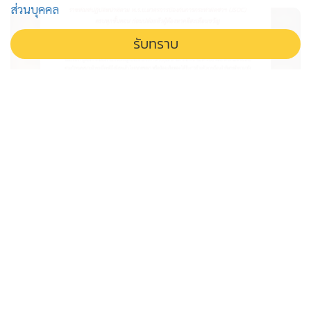
ส่วนบุคคล
รับทราบ
'ราชทัณฑ์' ยืนยันทำถูกต้อง ปล่อยตัว
ไอ้ป๋อง ฆาตกรโหด หลังคุก 7 ปี 7
เดือน 25 วัน
ราชทัณฑ์แจงยิบปมปล่อย ไอ้ป๋อง ฆาตกรโหด ยืนยันทำตาม
กฎหมายทุกขั้นตอน หลังจำคุกเต็มอัตรา 7 ปี 7 เดือน 25 วัน
ไม่เคยได้ลดโทษแม้แต่วันเดียว ชี้ศาลมีคำสั่งให้คุมประพฤติ