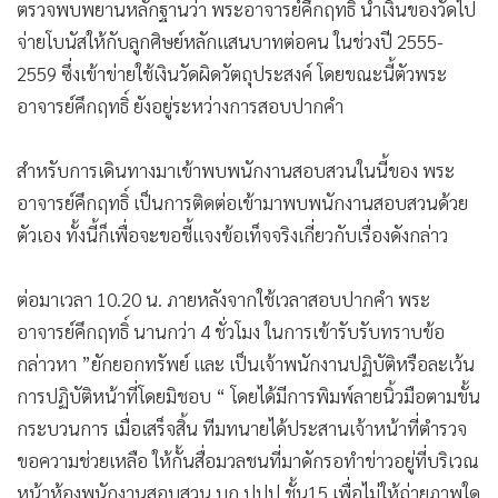
ตรวจพบพยานหลักฐานว่า พระอาจารย์คึกฤทธิ์ นำเงินของวัดไป
จ่ายโบนัสให้กับลูกศิษย์หลักแสนบาทต่อคน ในช่วงปี 2555-
2559 ซึ่งเข้าข่ายใช้เงินวัดผิดวัตถุประสงค์ โดยขณะนี้ตัวพระ
อาจารย์คึกฤทธิ์ ยังอยู่ระหว่างการสอบปากคำ
สำหรับการเดินทางมาเข้าพบพนักงานสอบสวนในนี้ของ พระ
อาจารย์คึกฤทธิ์ เป็นการติดต่อเข้ามาพบพนักงานสอบสวนด้วย
ตัวเอง ทั้งนี้ก็เพื่อจะขอชี้แจงข้อเท็จจริงเกี่ยวกับเรื่องดังกล่าว
ต่อมาเวลา 10.20 น. ภายหลังจากใช้เวลาสอบปากคำ พระ
อาจารย์คึกฤทธิ์ นานกว่า 4 ชั่วโมง ในการเข้ารับรับทราบข้อ
กล่าวหา ”ยักยอกทรัพย์ และ เป็นเจ้าพนักงานปฏิบัติหรือละเว้น
การปฏิบัติหน้าที่โดยมิชอบ “ โดยได้มีการพิมพ์ลายนิ้วมือตามขั้น
กระบวนการ เมื่อเสร็จสิ้น ทีมทนายได้ประสานเจ้าหน้าที่ตำรวจ
ขอความช่วยเหลือ ให้กั้นสื่อมวลชนที่มาดักรอทำข่าวอยู่ที่บริเวณ
หน้าห้องพนักงานสอบสวน บก.ปปป.ชั้น15 เพื่อไม่ให้ถ่ายภาพใด