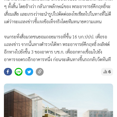
ๆ ทั้งสิ้น โดยอ้างว่า กลัวภาพลักษณ์ของ พระอาจารย์คึกฤทธิ์จะ
เสื่อมเสีย และเกรงว่าจะนำรูปไปตัดต่อลงโซเชียลไปในทางที่ไม่ดี
แต่ว่าจะแถลงข่าวชี้แจงข้อเท็จจริงโดยทีมทนายความแทน
จนกระทั่งสื่อมวลชนยอมถอยมารอที่ชั้น 16 บก.ปปป. เพื่อรอ
แถลงข่าว จากนั้นทางตำรวจได้พา พระอาจารย์คึกฤทธิ์ ลงลิฟต์
อีกทางไปยังชั้น 3 ของอาคาร บช.ก. เพื่ออกทางเชื่อมไปยัง
อาคารจอดรถอีกอาคารหนึ่ง ก่อนจะเดินทางขึ้นรถกลับวัดทันที
6