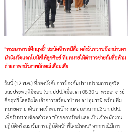
•
สังคม-โซเชียล
"พระอาจารย์คึกฤทธิ์" สะบัดจีวรหนีสื่อ หลังรับทราบข้อกล่าวหา
นำเงินวัดแจกโบนัสให้ลูกศิษย์ ทีมทนายให้ตำรวจช่วยกันสื่อห้าม
ถ่ายภาพกลัวภาพลักษณ์เสื่อมเสีย
วันนี้ (12 พ.ค.) ที่กองบังคับการป้องกันปราบปรามการทุจริต
และประพฤติมิชอบ (บก.ปปป.)เมื่อเวลา 08.30 น. พระอาจารย์
คึกฤทธิ์ โสตฺถิผโล เจ้าอาวาสวัดนาป่าพง จ.ปทุมธานี พร้อมทีม
ทนายความ เดินทางเข้าพบพนักงานสอบสวน กก.2 บก.ปปป.
เพื่อรับทราบข้อกล่าวหา "ยักยอกทรัพย์ และ เป็นเจ้าพนักงาน
ปฏิบัติหรือละเว้นการปฏิบัติหน้าที่โดยมิชอบ" จากกรณีมีการ