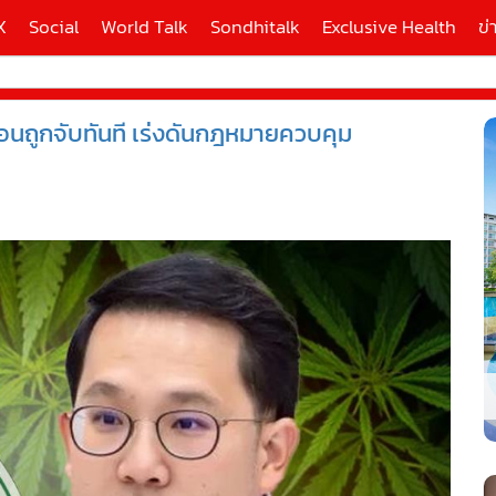
X
Social
World Talk
Sondhitalk
Exclusive Health
ข่
่อนถูกจับทันที เร่งดันกฎหมายควบคุม
ี่ใช้
39
X
้นสูง