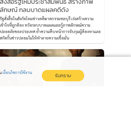
สั่งสื่อรัฐโหมประชาสัมพันธ์ สร้างภาพ
ลักษณ์ กลบบาดแผลคดีดัง
รัฐสั่งสื่อในสังกัดโหมข่าวคดีฆาตกรรมชลบุรี เร่งสร้างความ
เข้าใจที่ถูกต้อง หวังกลบบาดแผลและกู้ภาพลักษณ์ความ
ปลอดภัยของประเทศ ย้ำความคืบหน้าการจับกุมผู้ต้องหาและ
สกัดกั้นข่าวปลอมไม่ให้ทำลายความเชื่อมั่น
่น
เงื่อนไขการใช้งาน
รับทราบ
"ไอ้ป๋อง" ฆาตกรโฉดชั่ว สันดานเลวผิด
มนุษย์ โหดเพราะโหง้วเฮงโจร