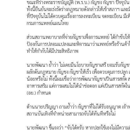
ขณะที่ร่างพระราชบัญญัติ (พ.ร.บ.) กัญชง กัญชา ปัจจุบันอ
ทั้งนี้ยืนยันจะเร่งรัดร่างกฎหมายดังกล่าวให้เข้าสภาฯ และม
ที่ปัจจุบันไม่ได้ควบคุมเรื่องการลงทะเบียน จดทะเบีย
กรมการแพทย์แผนไทย
ส่วนสถานพยาบาลที่จ่ายกัญชาเพื่อการแพทย์ ได้กำชับให้ส่
ป้องกันการปลอมแปลงและพิจารณาว่าแพทย์หรือร้านค้าใดจ่
ทำให้กำกับได้มีประสิทธิภาพ
นายพัฒนา ย้ำว่า ไม่เคยมีนโยบายกัญชาเสรี ยอมรับกัญช
ผลักดันกฎหมาย กัญชง กัญชาให้เร็ว เพื่อควบคุมการปลูก
น้อยหรือไม่ ทั้งนี้ผมเชื่อว่าการพัฒนากัญชาเป็นสารสกั
อาหารเสริม แต่การผสมไม่ได้นำช่อดอก แต่เป็นสารสกั
(อย.) กำหนด
ด้านนายปริญญา ถามย้ำว่า กัญชาที่ไม่ได้รับอนุญาต เจ้
สถานบันเทิงที่จำหน่ายสามารถจับได้ทันทีหรือไม่
นายพัฒนา ชี้แจงว่า “จับได้ครับ หากปลูกใช้เองไม่มีความ