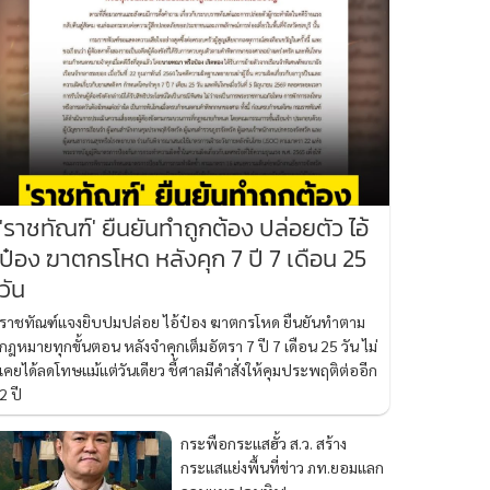
'ราชทัณฑ์' ยืนยันทำถูกต้อง ปล่อยตัว ไอ้
ป๋อง ฆาตกรโหด หลังคุก 7 ปี 7 เดือน 25
วัน
ราชทัณฑ์แจงยิบปมปล่อย ไอ้ป๋อง ฆาตกรโหด ยืนยันทำตาม
กฎหมายทุกขั้นตอน หลังจำคุกเต็มอัตรา 7 ปี 7 เดือน 25 วัน ไม่
เคยได้ลดโทษแม้แต่วันเดียว ชี้ศาลมีคำสั่งให้คุมประพฤติต่ออีก
2 ปี
กระพือกระแสฮั้ว ส.ว. สร้าง
กระแสแย่งพื้นที่ข่าว ภท.ยอมแลก