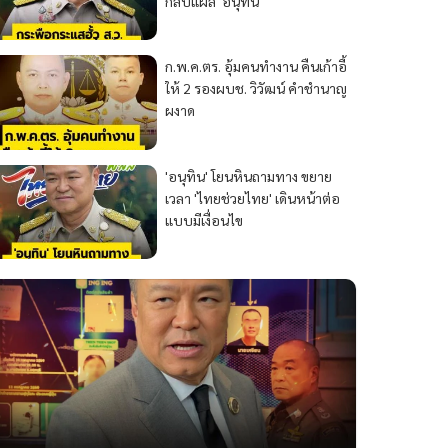
กลบแผล 'อนุทิน'
ก.พ.ค.ตร. อุ้มคนทำงาน คืนเก้าอี้
ให้ 2 รองผบช. วิวัฒน์ คำชำนาญ
ผงาด
'อนุทิน' โยนหินถามทาง ขยาย
เวลา 'ไทยช่วยไทย' เดินหน้าต่อ
แบบมีเงื่อนไข