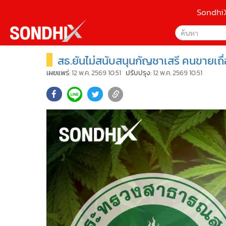
Sondhi
สธ.ยันไม่สนับสนุนกัญชาเสรี คนขายเถื
เลือกเครื่องมือท
•
หน้าหลัก
ค้นหา
•
SondhiX
เผยแพร่:
12 พ.ค. 2569 10:51
ปรับปรุง:
12 พ.ค. 2569 10:51
Google
•
Social
•
World Talk
Sondhi
•
Sondhitalk
ค้นหาขั
•
ผู้เฒ่าเล่าเรื่อง
•
ข่าวลึกปมลับ
•
Exclusive Health
•
ผู้จัดกวน
•
น่าสนใจ
•
ข่าวอัพเดต
•
เศรษฐกิจ-ธุรกิจ
•
สังคม-โซเชียล