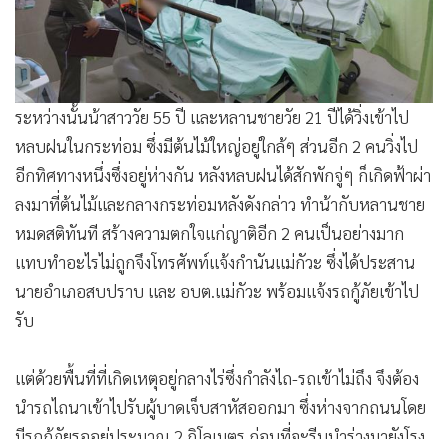
ระหว่างนั้นน้าสาววัย 55 ปี และหลานชายวัย 21 ปีได้วิ่งเข้าไป
หลบฝนในกระท่อม ซึ่งมีต้นไม้ใหญ่อยู่ใกล้ๆ ส่วนอีก 2 คนวิ่งไป
อีกทิศทางหนึ่งซึ่งอยู่ห่างกัน หลังหลบฝนได้สักพักจู่ๆ ก็เกิดฟ้าผ่า
ลงมาที่ต้นไม้และกลางกระท่อมหลังดังกล่าว ทำน้ากับหลานชาย
หมดสติทันที สร้างความตกใจแก่ญาติอีก 2 คนเป็นอย่างมาก
แทบทำอะไรไม่ถูกจึงโทรศัพท์แจ้งกำนันแม่กัวะ ซึ่งได้ประสาน
นายอำเภอสบปราบ และ อบต.แม่กัวะ พร้อมแจ้งรถกู้ภัยเข้าไป
รับ
แต่ด้วยพื้นที่ที่เกิดเหตุอยู่กลางไร่ซึ่งกำลังไถ-รถเข้าไม่ถึง จึงต้อง
นำรถไถนาเข้าไปรับผู้บาดเจ็บสาหัสออกมา ซึ่งห่างจากถนนโดย
มีรถกู้ภัยรออยู่ประมาณ 2 กิโลเมตร ก่อนที่จะรีบนำร่างมายังโรง