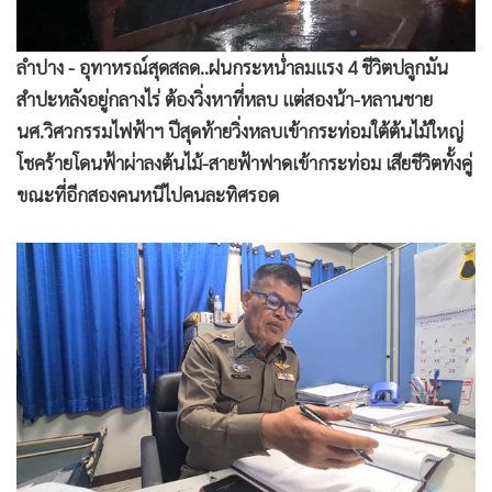
•
สังคม-โซเชียล
ลำปาง - อุทาหรณ์สุดสลด..ฝนกระหน่ำลมแรง 4 ชีวิตปลูกมัน
สำปะหลังอยู่กลางไร่ ต้องวิ่งหาที่หลบ แต่สองน้า-หลานชาย
นศ.วิศวกรรมไฟฟ้าฯ ปีสุดท้ายวิ่งหลบเข้ากระท่อมใต้ต้นไม้ใหญ่
โชคร้ายโดนฟ้าผ่าลงต้นไม้-สายฟ้าฟาดเข้ากระท่อม เสียชีวิตทั้งคู่
ขณะที่อีกสองคนหนีไปคนละทิศรอด