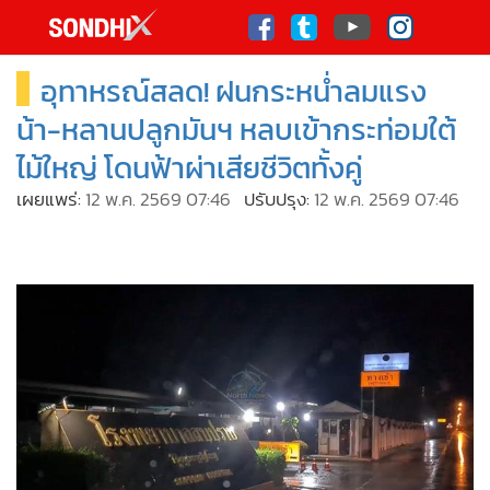
italk
sive
อุทาหรณ์สลด! ฝนกระหน่ำลมแรง
•
หน้าหลัก
th
ัพเดต
•
SondhiX
น้า-หลานปลูกมันฯ หลบเข้ากระท่อมใต้
•
Social
ไม้ใหญ่ โดนฟ้าผ่าเสียชีวิตทั้งคู่
•
World Talk
เผยแพร่:
12 พ.ค. 2569 07:46
ปรับปรุง:
12 พ.ค. 2569 07:46
•
Sondhitalk
•
ผู้เฒ่าเล่าเรื่อง
•
ข่าวลึกปมลับ
•
Exclusive Health
•
ผู้จัดกวน
•
น่าสนใจ
•
ข่าวอัพเดต
•
เศรษฐกิจ-ธุรกิจ