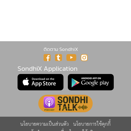
พยาบาล ซึ่งระหว่างเดินทางมาถึงโรงพยาบาลกู้ภัยและเจ้าหน้าที่
ได้ทำการ CPR มาตลอดทาง เมื่อมาถึงโรงพยาบาลแพทย์ได้ช่วย
ชีวิตอย่างสุดความสามารถแต่ก็ยื้อชีวิตไว้ไม่ได้
ขณะที่ญาติพี่น้องของผู้เสียชีวิต หลังทราบข่าวได้มาที่โรง
พยาบาลสบปราบ ทุกคนต่างอยู่ในอาการโศกเศร้า เพราะ
ติดตาม SondhiX
เหตุการณ์ดังกล่าวเป็นเหตุการณ์ที่ทุกคนไม่เคยคาดคิดและเป็น
เหตุสุดวิสัยแบบกะทันหัน โดยเฉพาะหลานชาย น้องเติ้ล วัย 21
SondhiX Application
ปี ซึ่งเรียนอยู่ชั้นปีที่ 4 ปีสุดท้ายจะจบคณะวิศวกรรมไฟฟ้า
อุตสาหกรรม ม.ราชภัฏลำปาง อยู่แล้ว
นโยบายความเป็นส่วนตัว
นโยบายการใช้คุกกี้