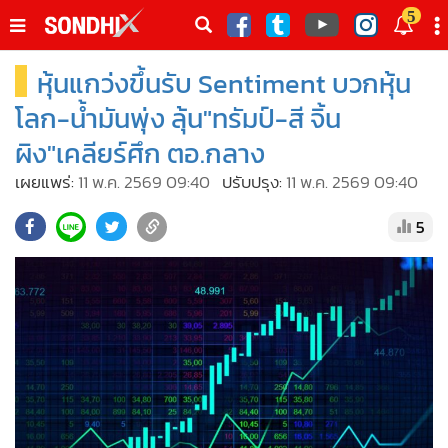
italk
5
sive
หุ้นแกว่งขึ้นรับ Sentiment บวกหุ้น
•
หน้าหลัก
th
ัพเดต
•
SondhiX
โลก-น้ำมันพุ่ง ลุ้น"ทรัมป์-สี จิ้น
•
Social
ผิง"เคลียร์ศึก ตอ.กลาง
•
World Talk
เผยแพร่:
11 พ.ค. 2569 09:40
ปรับปรุง:
11 พ.ค. 2569 09:40
•
Sondhitalk
5
•
ผู้เฒ่าเล่าเรื่อง
•
ข่าวลึกปมลับ
•
Exclusive Health
•
ผู้จัดกวน
•
น่าสนใจ
•
ข่าวอัพเดต
•
เศรษฐกิจ-ธุรกิจ