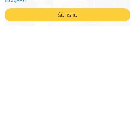
รับทราบ
ขยายผลหลอกหญิงไทยขนไอซ์ เร่งล่า
เครือข่ายเวียดนาม คาดมีผู้ทำผิดอีก
เพียบ
เตือนภัยรับหิ้วของ! ตำรวจขยายผลคดีหลอกหญิงไทยขน
ไอซ์ไปญี่ปุ่น พบเป็นเครือข่ายเวียดนามข้ามชาติ เร่งล่าตัว
บงการ คาดมีผู้ร่วมขบวนการอีกเพียบ