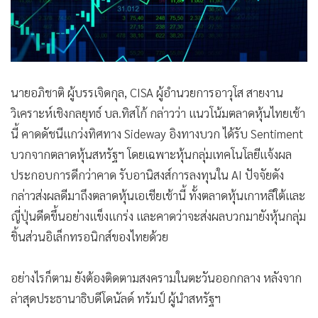
•
สังคม-โซเชียล
นายอภิชาติ ผู้บรรเจิดกุล, CISA ผู้อำนวยการอาวุโส สายงาน
วิเคราะห์เชิงกลยุทธ์ บล.ทิสโก้ กล่าวว่า แนวโน้มตลาดหุ้นไทยเช้า
นี้ คาดดัชนีแกว่งทิศทาง Sideway อิงทางบวก ได้รับ Sentiment
บวกจากตลาดหุ้นสหรัฐฯ โดยเฉพาะหุ้นกลุ่มเทคโนโลยีแจ้งผล
ประกอบการดีกว่าคาด รับอานิสงส์การลงทุนใน AI ปัจจัยดัง
กล่าวส่งผลดีมาถึงตลาดหุ้นเอเชียเช้านี้ ทั้งตลาดหุ้นเกาหลีใต้และ
ญี่ปุ่นดีดขึ้นอย่างแข็งแกร่ง และคาดว่าจะส่งผลบวกมายังหุ้นกลุ่ม
ชิ้นส่วนอิเล็กทรอนิกส์ของไทยด้วย
อย่างไรก็ตาม ยังต้องติดตามสงครามในตะวันออกกลาง หลังจาก
ล่าสุดประธานาธิบดีโดนัลด์ ทรัมป์ ผู้นำสหรัฐฯ