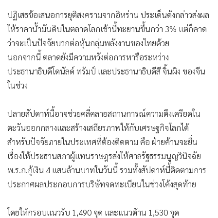
ปฏิเสธข้อเสนอการยุติสงครามจากอิหร่าน ประเด็นดังกล่าวส่งผล
ให้ราคาน้ำมันดิบในตลาดโลกเช้านี้ทะยานขึ้นกว่า 3% แต่ก็คาด
ว่าจะเป็นปัจจัยบวกต่อหุ้นกลุ่มพลังงานของไทยด้วย
นอกจากนี้ ตลาดยังมีความหวังต่อการหารือระหว่าง
ประธานาธิบดีโดนัลด์ ทรัมป์ และประธานาธิบดีสี จิ้นผิง ของจีน
ในช่วง
ปลายสัปดาห์นี้อาจช่วยคลี่คลายสถานการณ์ความตึงเครียดใน
ตะวันออกกลางและสร้างเสถียรภาพให้กับเศรษฐกิจโลกได้
สำหรับปัจจัยภายในประเทศที่ต้องติดตาม คือ ฝ่ายค้านจะยื่น
เรื่องให้ประธานสภาผู้แทนราษฎรส่งให้ศาลรัฐธรรมนูญวินิจฉัย
พ.ร.ก.กู้เงิน 4 แสนล้านบาทในวันนี้ รวมทั้งสัปดาห์นี้ติดตามการ
ประกาศผลประกอบการบริษัทจดทะเบียนในช่วงโค้งสุดท้าย
โดยให้กรอบแนวรับ 1,490 จุด และแนวต้าน 1,530 จุด