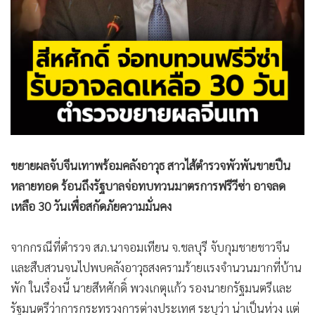
•
สังคม-โซเชียล
ขยายผลจับจีนเทาพร้อมคลังอาวุธ สาวไส้ตำรวจพัวพันขายปืน
หลายทอด ร้อนถึงรัฐบาลจ่อทบทวนมาตรการฟรีวีซ่า อาจลด
เหลือ 30 วันเพื่อสกัดภัยความมั่นคง
จากกรณีที่ตำรวจ สภ.นาจอมเทียน จ.ชลบุรี จับกุมชายชาวจีน
และสืบสวนจนไปพบคลังอาวุธสงครามร้ายแรงจำนวนมากที่บ้าน
พัก ในเรื่องนี้ นายสีหศักดิ์ พวงเกตุแก้ว รองนายกรัฐมนตรีและ
รัฐมนตรีว่าการกระทรวงการต่างประเทศ ระบุว่า น่าเป็นห่วง แต่