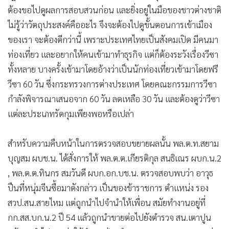
ต้องขอไปดูผลการสอบสวนก่อน และยิ่งอยู่ในมือของชาวต่างชาติ
ไม่รู้ว่าวัตถุประสงค์คืออะไร จึงจะต้องไปดูขั้นตอนการเข้าเมือง
ของเรา จะต้องดีกว่านี้ เพราะประเทศไทยเป็นสังคมเปิด มีคนมา
ท่องเที่ยว และอยากให้คนเข้ามาทำธุรกิจ แต่ก็ต้องระวังเรื่องวีซา
ทั้งหลาย บางครั้งเข้ามาโดยอ้างว่าเป็นนักท่องเที่ยวเข้ามาโดยฟรี
วีซา 60 วัน ซึ่งกระทรวงการต่างประเทศ โดยคณะกรรมการวีซา
กำลังพิจารณาเสนอจาก 60 วัน ลดเหลือ 30 วัน และต้องดูว่าวีซา
แต่ละประเภทรัดกุมเพียงพอหรือเปล่า
สำหรับความคืบหน้าในการตรวจสอบขยายผลนั้น พล.ต.ท.สยาม
บุญสม ผบช.น. ได้สั่งการให้ พล.ต.ต.เกียรติกุล สนธิเณร ผบก.น.2
, พล.ต.ต.ทินกร สมวันดี ผบก.อก.บช.น. ตรวจสอบพบว่า อาวุธ
ปืนที่หนุ่มจีนซื้อมาดังกล่าว เป็นของข้าราชการ ตำแหน่ง รอง
สวป.สน.สายไหม แต่ถูกนำไปจำนำให้เพื่อน สมัยทำงานอยู่ที่
กก.สส.บก.น.2 ปี 54 แล้วถูกนำขายต่อไปยังตำรวจ สน.เตาปูน