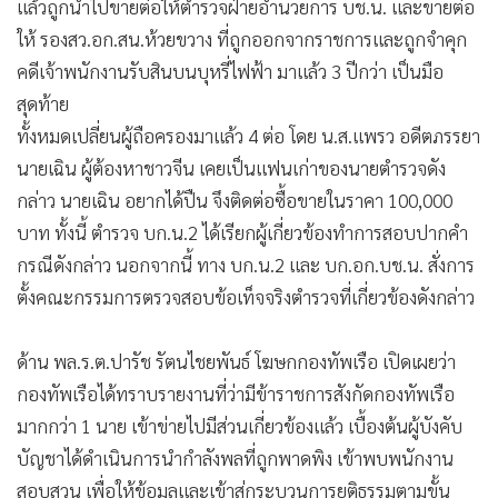
แล้วถูกนำไปขายต่อให้ตำรวจฝ่ายอำนวยการ บช.น. และขายต่อ
ให้ รองสว.อก.สน.ห้วยขวาง ที่ถูกออกจากราชการและถูกจำคุก
คดีเจ้าพนักงานรับสินบนบุหรี่ไฟฟ้า มาแล้ว 3 ปีกว่า เป็นมือ
สุดท้าย
ทั้งหมดเปลี่ยนผู้ถือครองมาแล้ว 4 ต่อ โดย น.ส.แพรว อดีตภรรยา
นายเฉิน ผู้ต้องหาชาวจีน เคยเป็นแฟนเก่าของนายตำรวจดัง
กล่าว นายเฉิน อยากได้ปืน จึงติดต่อซื้อขายในราคา 100,000
บาท ทั้งนี้ ตำรวจ บก.น.2 ได้เรียกผู้เกี่ยวข้องทำการสอบปากคำ
กรณีดังกล่าว นอกจากนี้ ทาง บก.น.2 และ บก.อก.บช.น. สั่งการ
ตั้งคณะกรรมการตรวจสอบข้อเท็จจริงตำรวจที่เกี่ยวข้องดังกล่าว
ด้าน พล.ร.ต.ปารัช รัตนไชยพันธ์ โฆษกกองทัพเรือ เปิดเผยว่า
กองทัพเรือได้ทราบรายงานที่ว่ามีข้าราชการสังกัดกองทัพเรือ
มากกว่า 1 นาย เข้าข่ายไปมีส่วนเกี่ยวข้องแล้ว เบื้องต้นผู้บังคับ
บัญชาได้ดำเนินการนำกำลังพลที่ถูกพาดพิง เข้าพบพนักงาน
สอบสวน เพื่อให้ข้อมูลและเข้าสู่กระบวนการยุติธรรมตามขั้น