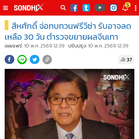
italk
5
sive
สีหศักดิ์ จ่อทบทวนฟรีวีซ่า รับอาจลด
•
หน้าหลัก
th
ัพเดต
•
SondhiX
เหลือ 30 วัน ตำรวจขยายผลจีนเทา
•
Social
เผยแพร่:
10 พ.ค. 2569 12:39
ปรับปรุง:
10 พ.ค. 2569 12:39
•
World Talk
37
•
Sondhitalk
•
ผู้เฒ่าเล่าเรื่อง
•
ข่าวลึกปมลับ
•
Exclusive Health
•
ผู้จัดกวน
•
น่าสนใจ
•
ข่าวอัพเดต
•
เศรษฐกิจ-ธุรกิจ