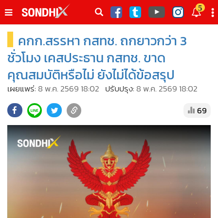
italk
5
sive
คกก.สรรหา กสทช. ถกยาวกว่า 3
•
หน้าหลัก
th
ัพเดต
•
SondhiX
ชั่วโมง เคสประธาน กสทช. ขาด
•
Social
คุณสมบัติหรือไม่ ยังไม่ได้ข้อสรุป
•
World Talk
เผยแพร่:
8 พ.ค. 2569 18:02
ปรับปรุง:
8 พ.ค. 2569 18:02
•
Sondhitalk
69
•
ผู้เฒ่าเล่าเรื่อง
•
ข่าวลึกปมลับ
•
Exclusive Health
•
ผู้จัดกวน
•
น่าสนใจ
•
ข่าวอัพเดต
•
เศรษฐกิจ-ธุรกิจ