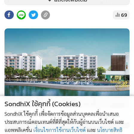
เมื่อสอบถามถึงจำนวนกรรมการว่ามาครบ 7 คนหรือไม่ นาย
เกียรติพงศ์ตอบว่า "อันนี้มันเป็นความลับ ขออนุญาตยังไม่เปิด
69
เผย"
SondhiX ใช้คุกกี้ (Cookies)
PROPERTY PERFECT -
the Lake
SondhiX ใช้คุกกี้ เพื่อจัดการข้อมูลส่วนบุคคลเพื่อนำเสนอ
ประสบการณ์คอนเทนต์ที่ดีที่สุดให้กับผู้อ่านบนเว็บไซต์ และ
แอพพลิเคชั่น
เงื่อนไขการใช้งานเว็บไซต์
และ
นโยบายสิทธิ