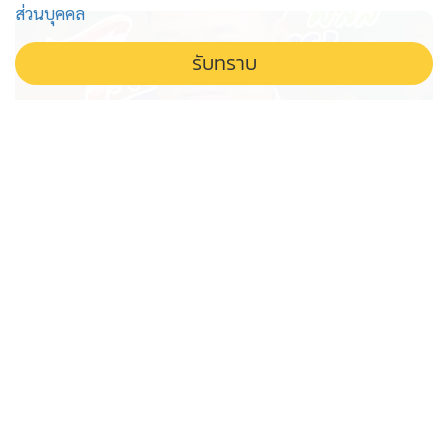
ส่วนบุคคล
รับทราบ
'อนุทิน' โยนหินถามทาง ขยายเวลา
'ไทยช่วยไทย' เดินหน้าต่อแบบมี
เงื่อนไข
อนุทินส่งซิกขยายเวลา ไทยช่วยไทย หลังเศรษฐกิจฐานราก
ซบเซา รับฟังเสียงประชาชนพร้อมเดินหน้าต่อแบบมี
เงื่อนไข ไม่ใช่ประชานิยม