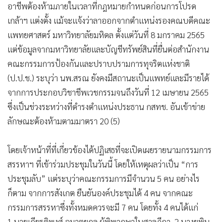
อาชีพต้องห้ามภายในเวลาที่กฎหมายกำหนดก่อนการโปรด
เกล้าฯ แต่งตั้ง แม้จะแจ้งว่าลาออกจากตำแหน่งรองคณบดีคณะ
แพทยศาสตร์ มหาวิทยาลัยมหิดล ตั้งแต่วันที่ 8 มกราคม 2565
แต่ข้อมูลจากมหาวิทยาลัยและบัญชีทรัพย์สินที่ยื่นต่อสำนักงาน
คณะกรรมการป้องกันและปราบปรามการทุจริตแห่งชาติ
(ป.ป.ช.) ระบุว่า นพ.สรณ ยังคงมีสถานะเป็นแพทย์และมีรายได้
จากการประกอบวิชาชีพเวชกรรมจนถึงวันที่ 12 เมษายน 2565
ซึ่งเป็นช่วงระหว่างที่ดำรงตำแหน่งประธาน กสทช. อันเข้าข่าย
ลักษณะต้องห้ามตามมาตรา 20 (5)
โดยเจ้าหน้าที่ที่เกี่ยวข้องได้ปฏิเสธที่จะเปิดเผยรายนามกรรมการ
สรรหาฯ ที่เข้าร่วมประชุมในวันนี้ โดยให้เหตุผลว่าเป็น “การ
ประชุมลับ” แต่ระบุว่าคณะกรรมการมีจำนวน 5 คน อย่างไร
ก็ตาม จากการสังเกต ยืนยันองค์ประชุมได้ 4 คน จากคณะ
กรรมการสรรหาซึ่งทั้งหมดควรจะมี 7 คน โดยทั้ง 4 คนได้แก่
1.นายเกียรติพงศ์ อมาตยกุล ผู้พิพากษาในศาลฎีกา, 2.นางยุพิน