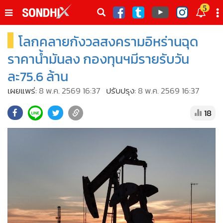
italk
5
sive
โลกคลายกังวลสงครามอิหร่านฉุด
•
หน้าหลัก
th
ัพเดต
•
SondhiX
ราคาน้ำมันลง กองทุนฯมีรายรับวัน
•
Social
ละ75.6 ล้าน
•
World Talk
เผยแพร่:
8 พ.ค. 2569 16:37
ปรับปรุง:
8 พ.ค. 2569 16:37
•
Sondhitalk
18
•
ผู้เฒ่าเล่าเรื่อง
•
ข่าวลึกปมลับ
•
Exclusive Health
•
ผู้จัดกวน
•
น่าสนใจ
•
ข่าวอัพเดต
•
เศรษฐกิจ-ธุรกิจ