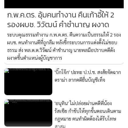
ก.พ.ค.ตร. อุ้มคนทำงาน คืนเก้าอี้ให้ 2
รองผบช. วิวัฒน์ คำชำนาญ ผงาด
ระบบคุณธรรมทำงาน ก.พ.ค.ตร. คืนความเป็นธรรมให้ 2 รอง
ผบช. คนทำงานดีที่ถูกลืม หลังชี้กระบวนการแต่งตั้งไม่ชอบ
ธรรม ส่ง พล.ต.ต.วิวัฒน์ คำชำนาญ นายพลมือปราบคดีดัง
ผงาดขึ้นตำแหน่งผู้บัญชาการ
'บิ๊กโจ๊ก' ปะทะ ป.ป.ช. สงสัยจัดฉาก
ดราม่า ลากคดียื่นบัญชีเท็จ
'อนุทิน' ไม่ปล่อยผ่านคดีพี่น้อง
รัสเซีย กำชับให้ทุกขั้นตอนเดินตาม
กฎหมาย คนทำผิดต้องได้รับโทษ
สาสม