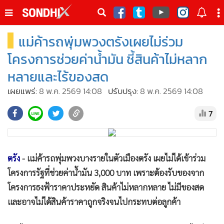
italk
sive
แม่ค้ารถพุ่มพวงตรังเผยไม่ร่วม
•
หน้าหลัก
th
ัพเดต
•
SondhiX
โครงการช่วยค่าน้ำมัน ชี้สินค้าไม่หลาก
•
Social
หลายและไร้ของสด
•
World Talk
เผยแพร่:
8 พ.ค. 2569 14:08
ปรับปรุง:
8 พ.ค. 2569 14:08
•
Sondhitalk
7
•
ผู้เฒ่าเล่าเรื่อง
•
ข่าวลึกปมลับ
•
Exclusive Health
ตรัง
- แม่ค้ารถพุ่มพวงบางรายในตัวเมืองตรัง เผยไม่ได้เข้าร่วม
•
ผู้จัดกวน
โครงการรัฐที่ช่วยค่าน้ำมัน 3,000 บาท เพราะต้องรับของจาก
•
น่าสนใจ
โครงการธงฟ้าราคาประหยัด สินค้าไม่หลากหลาย ไม่มีของสด
•
ข่าวอัพเดต
และอาจไม่ได้สินค้าราคาถูกจริงจนไปกระทบต่อลูกค้า
•
เศรษฐกิจ-ธุรกิจ