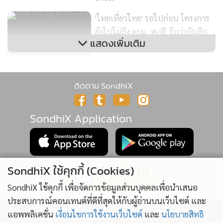
'ไทยเที่ยวไทย' รอไปก่อน โครงการ
ยังไปไม่ถึง ครม. 'ศุภจี' รับว่ากันอีก
แสดงเพิ่มเติม
ยาว
ติดตาม SondhiX
SondhiX Application
SondhiX ใช้คุกกี้ (Cookies)
SondhiX ใช้คุกกี้ เพื่อจัดการข้อมูลส่วนบุคคลเพื่อนำเสนอ
ยิ่งขุดยิ่งเจอ ปมปัญหางบปี 70
ประสบการณ์คอนเทนต์ที่ดีที่สุดให้กับผู้อ่านบนเว็บไซต์ และ
ข้องใจกระจุกตัวอีสานใต้ 'ศิริกัญญา'
นโยบายความเป็นส่วนตัว
นโยบายการใช้คุกกี้
แอพพลิเคชั่น
เงื่อนไขการใช้งานเว็บไซต์
และ
นโยบายสิทธิ