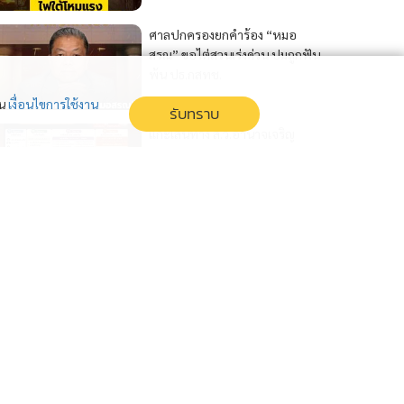
ศาลปกครองยกคำร้อง “หมอ
สรณ” ขอไต่สวนเร่งด่วน ปมถูกฟัน
พ้น ปธ.กสทช.
่น
เงื่อนไขการใช้งาน
รับทราบ
แกะเส้นทาง ส.ว.อำนาจเจริญ
“อ.ลอย” เปิดไทม์ไลน์โหวต “คน
ขายหมู-คนขายก๋วยเตี๋ยว” สู่
ส.ว.กลุ่ม 10