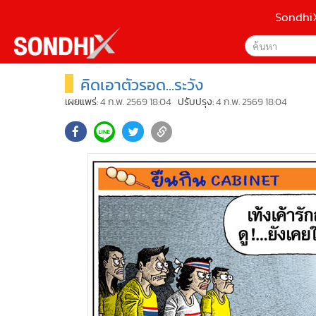
Sondhi
คิดเอาตัวรอด...ระวัง
เลือกเครื่องมือท
•
หน้าหลัก
ค้นหา
•
SondhiX
เผยแพร่:
4 ก.พ. 2569 18:04
ปรับปรุง:
4 ก.พ. 2569 18:04
Google
•
Social
•
World Talk
Sondhi
•
Sondhitalk
ค้นหาขั
•
ผู้เฒ่าเล่าเรื่อง
•
ข่าวลึกปมลับ
•
Exclusive Health
•
ผู้จัดกวน
•
น่าสนใจ
•
ข่าวอัพเดต
•
เศรษฐกิจ-ธุรกิจ
•
สังคม-โซเชียล