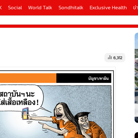
X
Social
World Talk
Sondhitalk
Exclusive Health
ข่
ี่ใช้
6,312
X
้นสูง