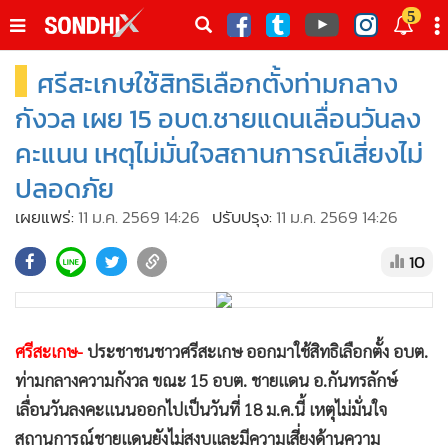
italk
5
sive
ศรีสะเกษใช้สิทธิเลือกตั้งท่ามกลาง
•
หน้าหลัก
th
ัพเดต
•
SondhiX
กังวล เผย 15 อบต.ชายแดนเลื่อนวันลง
•
Social
คะแนน เหตุไม่มั่นใจสถานการณ์เสี่ยงไม่
•
World Talk
ปลอดภัย
•
Sondhitalk
เผยแพร่:
11 ม.ค. 2569 14:26
ปรับปรุง:
11 ม.ค. 2569 14:26
•
ผู้เฒ่าเล่าเรื่อง
10
•
ข่าวลึกปมลับ
•
Exclusive Health
•
ผู้จัดกวน
ศรีสะเกษ-
ประชาชนชาวศรีสะเกษ ออกมาใช้สิทธิเลือกตั้ง อบต.
•
น่าสนใจ
ท่ามกลางความกังวล ขณะ 15 อบต. ชายแดน อ.กันทรลักษ์
•
ข่าวอัพเดต
เลื่อนวันลงคะแนนออกไปเป็นวันที่ 18 ม.ค.นี้ เหตุไม่มั่นใจ
•
เศรษฐกิจ-ธุรกิจ
สถานการณ์ชายแดนยังไม่สงบและมีความเสี่ยงด้านความ