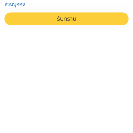
ส่วนบุคคล
รับทราบ
ไฟใต้โหมแรง นโยบายไม่แข็งแรง ฝ่าย
ทหารตามไม่ทันเกม
ไฟใต้ยังโหมหนัก สวนทางนโยบายสันติสุข เมื่อการปฏิบัติ
ของรัฐตามไม่ทันเกมฝ่ายก่อเหตุที่ยังเคลื่อนไหวต่อเนื่อง สั่น
คลอนความเชื่อมั่นประชาชนในพื้นที่
กระพือกระแสฮั้ว ส.ว. สร้างกระแส