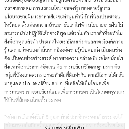
หลายหลายคน การแถลงนโยบายของรัฐบาลหลายรัฐบาล
นโยบายขายฝัน เวลาหาเสียงจะทำนู่นทำนี่ รักพี่น้องประชาชน
ไหว้หมด ตั้งแต่ออกจากบ้านมา ยันเสาไฟฟ้า นโยบายขายฝัน ไม่
สามารถนำไปปฏิบัติได้อย่างที่พูด แต่เราไม่ทำ เรากล้าที่จะทำใน
สิ่งที่เราพูดแล้วทำ ประเทศไทยเรามีคนเก่ง คนฉลาด มีองค์ความ
รู้ แต่ถามว่าคนเหล่านั้นหากมีองค์ความรู้เป็นคนเก่ง เป็นคนช่าง
คิด เป็นคนช่างสร้างสรรค์ หากขาดความกล้าจะมีประโยชน์อะไร
สิ่งแรกที่เราประกาศชัดเจน คือ การเปลี่ยนชีวิตคนฐานราก คือ
กลุ่มพี่น้องเกษตรกร เราจะทำคือที่ดินทำกิน หากมีโอกาสได้กลับ
มาดูแล ส.ป.ก. จะเปลี่ยน ส.ป.ก. ที่เหลือให้เป็นโฉนดเพื่อ
การเกษตร เราจะเปลี่ยนโฉนดเพื่อการเกษตร เป็นโฉนดครุฑแดง
ให้กับพี่น้องคนไทยทั้งประเทศ
"หลังการเลือกตั้งวันที่ 8 กุมภาพันธ์ สมาชิกพรรคกล้าธรรมจะได้
กลับมาพบกันอีกครั้งในสภาผู้แทนราษฎร ขอฝากถึงคนไทย โดย
แสดงเพิ่มเติม