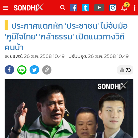
italk
5
sive
ประกาศแตกหัก 'ประชาชน' ไม่จับมือ
•
หน้าหลัก
th
ัพเดต
•
SondhiX
'ภูมิใจไทย' 'กล้าธรรม' เปิดแนวทางวิถี
•
Social
คนบ้า
•
World Talk
เผยแพร่:
26 ธ.ค. 2568 10:49
ปรับปรุง:
26 ธ.ค. 2568 10:49
•
Sondhitalk
73
•
ผู้เฒ่าเล่าเรื่อง
•
ข่าวลึกปมลับ
•
Exclusive Health
•
ผู้จัดกวน
•
น่าสนใจ
•
ข่าวอัพเดต
•
เศรษฐกิจ-ธุรกิจ