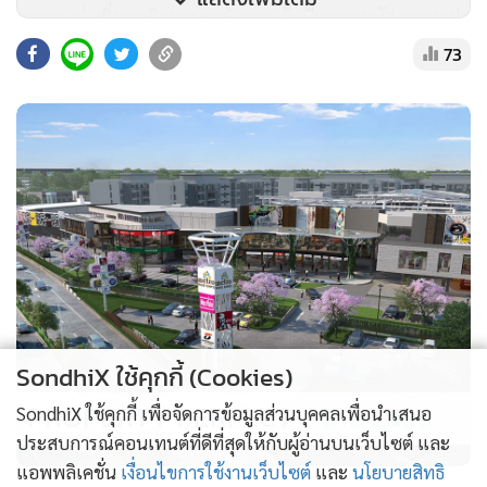
เฉพาะอย่างยิ่งสมาชิกพรรคกล้าธรรม วันนี้ผมธรรมนัส พรหมเผ่า
ตนพร้อมทำตามที่ท่านต้องการให้ผมมาเป็นผู้นำของพวกท่านใน
73
การที่จะเข้าสู่เวทีการเลือกตั้ง เพื่อนำคาราวานของเราเข้าสู่สภาผู้
แทนราษฎรให้เยอะที่สุด เพื่อคนไทยทั้งแผ่นดิน และผมจะไม่
ทำให้พวกท่านผิดหวัง เราไปด้วยกัน เราจะไม่ยอมปล่อยให้พวก
ท่านอยู่ข้างหลังโดยลำพัง”
SondhiX ใช้คุกกี้ (Cookies)
PROPERTY PERFECT -
the Lake
SondhiX ใช้คุกกี้ เพื่อจัดการข้อมูลส่วนบุคคลเพื่อนำเสนอ
ประสบการณ์คอนเทนต์ที่ดีที่สุดให้กับผู้อ่านบนเว็บไซต์ และ
แอพพลิเคชั่น
เงื่อนไขการใช้งานเว็บไซต์
และ
นโยบายสิทธิ