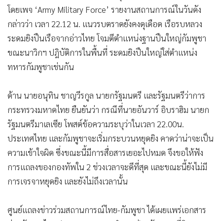
โดยเพจ ‘Army Military Force’ รายงานสถานการณ์ในวันดัง
กล่าวว่า เวลา 22.12 น. แนวรบตราดยังคงดุเดือด เรือรบหลวง
ระดมยิงปืนเรือจากอ่าวไทย โจมตีตำแหน่งฐานปืนใหญ่กัมพูชา
ขณะนาวิกฯ ปฎิบัติการในพื้นที่ ระดมยิงปืนใหญ่ใส่ตำแหน่ง
ทหารกัมพูชาเช่นกัน
ด้าน นายอนุทิน ชาญวีรกูล นายกรัฐมนตรี และรัฐมนตรีว่าการ
กระทรวงมหาดไทย ยืนยันว่า กรณีที่นายอันวาร์ อิบราฮิม นายก
รัฐมนตรีมาเลเซีย โพสต์ข้อความระบุว่าในเวลา 22.00น.
ประเทศไทย และกัมพูชาจะเริ่มกระบวนหยุดยิง คาดว่าน่าจะเป็น
ความเข้าใจผิด ซึ่งขณะนี้มีการสื่อสารเยอะไปหมด จึงขอให้ฟัง
การแถลงของกองทัพใน 2 ช่วงเวลาจะดีที่สุด และขณะนี้ยังไม่มี
การเจรจาหยุดยิง และยังไม่ถึงเวลานั้น
ศูนย์แถลงข่าวร่วมสถานการณ์ไทย-กัมพูชา ได้เผยแพร่เอกสาร