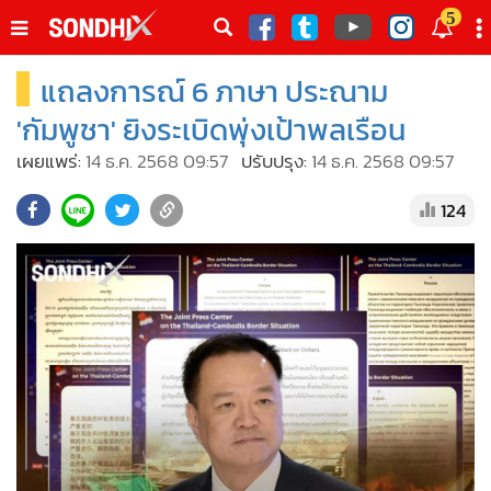
italk
5
sive
แถลงการณ์ 6 ภาษา ประณาม
•
หน้าหลัก
th
ัพเดต
•
SondhiX
'กัมพูชา' ยิงระเบิดพุ่งเป้าพลเรือน
•
Social
เผยแพร่:
14 ธ.ค. 2568 09:57
ปรับปรุง:
14 ธ.ค. 2568 09:57
•
World Talk
124
•
Sondhitalk
•
ผู้เฒ่าเล่าเรื่อง
•
ข่าวลึกปมลับ
•
Exclusive Health
•
ผู้จัดกวน
•
น่าสนใจ
•
ข่าวอัพเดต
•
เศรษฐกิจ-ธุรกิจ