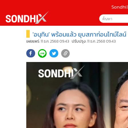
Sondhi
'อนุทิน' พร้อมแล้ว ยุบสภาก่อนไทม์ไลน์
เลือกเครื่องมือท
•
หน้าหลัก
ค้นหา
•
SondhiX
เผยแพร่:
11 ธ.ค. 2568 09:43
ปรับปรุง:
11 ธ.ค. 2568 09:43
Google
•
Social
•
World Talk
Sondhi
•
Sondhitalk
ค้นหาขั
•
ผู้เฒ่าเล่าเรื่อง
•
ข่าวลึกปมลับ
•
Exclusive Health
•
ผู้จัดกวน
•
น่าสนใจ
•
ข่าวอัพเดต
•
เศรษฐกิจ-ธุรกิจ
•
สังคม-โซเชียล