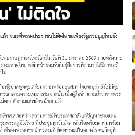
แล้ว ขณะที่พรรคประชาชนไม่ติดใจ ขอเพียงรัฐธรรมนูญใหม่ยัง
าผู้แทนราษฎรก่อนไทม์ไลน์ในวันที่ 31 มกราคม 2569 ภายหลังนาย
วงมหาดไทย พยักหน้ายอมรับกับผู้สื่อข่าวที่ถามว่าได้มีการเตรี
ไม่
วมรัฐบาลพูดคุยเตรียมความพร้อมยุบสภา โดยระบุว่า ยังไม่มีคุย
ณาตามความเหมาะสม จากนั้น เมื่อผู้สื่อข่าวถามย้ำว่าร่างพระ
ฯ ไม่ตอบคำถามแค่พยักหน้ายอมรับ
วผู้สมัครส.ส.ระหว่างสถานการณ์ที่ประเทศกำลังแก้ปัญหาชายแดน
ะชุมพรรคภูมิใจไทย ที่ประชุมทุกวันอังคารก็เพื่อเตรียมความพร้อม
าทีของพรรคหากมีการลงมติ ทิศทางจะเป็นอย่างไร ตนก็อยู่ที่