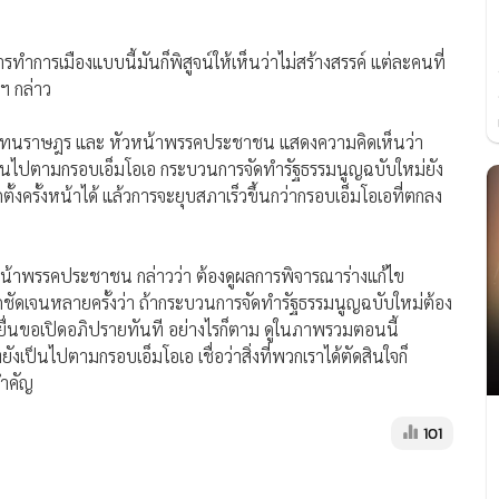
ทำการเมืองแบบนี้มันก็พิสูจน์ให้เห็นว่าไม่สร้างสรรค์ แต่ละคนที่
ฯ กล่าว
ผู้แทนราษฎร และ หัวหน้าพรรคประชาชน แสดงความคิดเห็นว่า
ากเดินไปตามกรอบเอ็มโอเอ กระบวนการจัดทำรัฐธรรมนูญฉบับใหม่ยัง
งครั้งหน้าได้ แล้วการจะยุบสภาเร็วขึ้นกว่ากรอบเอ็มโอเอที่ตกลง
วหน้าพรรคประชาชน กล่าวว่า ต้องดูผลการพิจารณาร่างแก้ไข
าพูดชัดเจนหลายครั้งว่า ถ้ากระบวนการจัดทำรัฐธรรมนูญฉบับใหม่ต้อง
จะยื่นขอเปิดอภิปรายทันที อย่างไรก็ตาม ดูในภาพรวมตอนนี้
งเป็นไปตามกรอบเอ็มโอเอ เชื่อว่าสิ่งที่พวกเราได้ตัดสินใจก็
สำคัญ
101