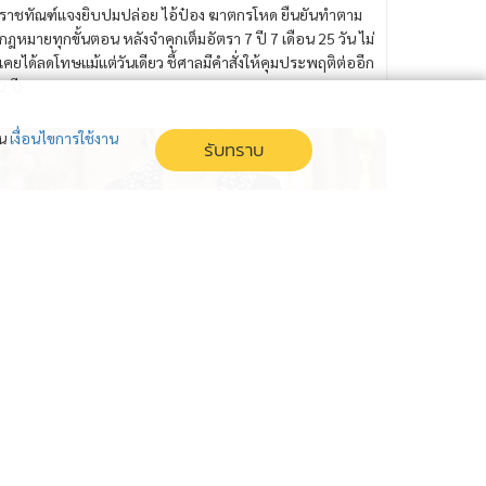
ราชทัณฑ์แจงยิบปมปล่อย ไอ้ป๋อง ฆาตกรโหด ยืนยันทำตาม
กฎหมายทุกขั้นตอน หลังจำคุกเต็มอัตรา 7 ปี 7 เดือน 25 วัน ไม่
เคยได้ลดโทษแม้แต่วันเดียว ชี้ศาลมีคำสั่งให้คุมประพฤติต่ออีก
2 ปี
่น
เงื่อนไขการใช้งาน
รับทราบ
สั่งสื่อรัฐโหมประชาสัมพันธ์ สร้างภาพ
ลักษณ์ กลบบาดแผลคดีดัง
รัฐสั่งสื่อในสังกัดโหมข่าวคดีฆาตกรรมชลบุรี เร่งสร้างความ
เข้าใจที่ถูกต้อง หวังกลบบาดแผลและกู้ภาพลักษณ์ความ
ปลอดภัยของประเทศ ย้ำความคืบหน้าการจับกุมผู้ต้องหาและ