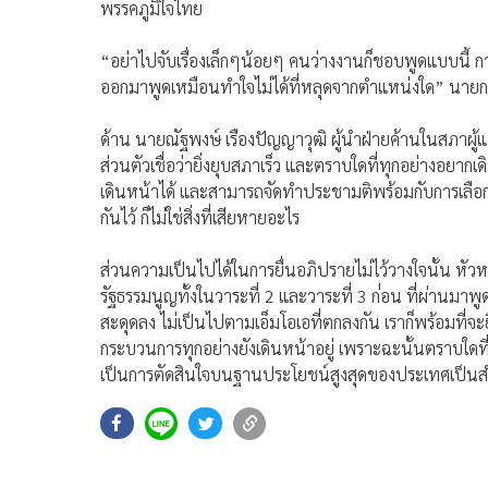
พรรคภูมิใจไทย
“อย่าไปจับเรื่องเล็กๆน้อยๆ คนว่างงานก็ชอบพูดแบบนี้ การ
ออกมาพูดเหมือนทำใจไม่ได้ที่หลุดจากตำแหน่งใด” นายก
ด้าน นายณัฐพงษ์ เรืองปัญญาวุฒิ ผู้นำฝ่ายค้านในสภา
ส่วนตัวเชื่อว่ายิ่งยุบสภาเร็ว และตราบใดที่ทุกอย่างอย
เดินหน้าได้ และสามารถจัดทำประชามติพร้อมกับการเลือกตั้
กันไว้ ก็ไม่ใช่สิ่งที่เสียหายอะไร
ส่วนความเป็นไปได้ในการยื่นอภิปรายไม่ไว้วางใจนั้น หั
รัฐธรรมนูญทั้งในวาระที่ 2 และวาระที่ 3 ก่่อน ที่ผ่านม
สะดุดลง ไม่เป็นไปตามเอ็มโอเอที่ตกลงกัน เราก็พร้อมที่
กระบวนการทุกอย่างยังเดินหน้าอยู่ เพราะฉะนั้นตราบใดที่ยั
เป็นการตัดสินใจบนฐานประโยชน์สูงสุดของประเทศเป็น