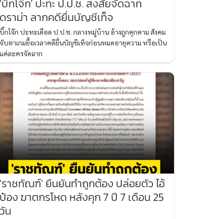
'บิ๊กโจ๊ก' ปะทะ ป.ป.ช. สงสัยจัดฉาก
ดราม่า ลากคดียื่นบัญชีเท็จ
บิ๊กโจ๊ก ปะทะเดือด ป.ป.ช. กลางหมู่บ้าน อ้างถูกคุกคาม สังคม
จับตาเกมยื้อเวลาคดียื่นบัญชีเท็จก่อนหมดอายุความ หรือเป็น
แค่ละครจัดฉาก
'ราชทัณฑ์' ยืนยันทำถูกต้อง ปล่อยตัว ไอ้
ป๋อง ฆาตกรโหด หลังคุก 7 ปี 7 เดือน 25
วัน