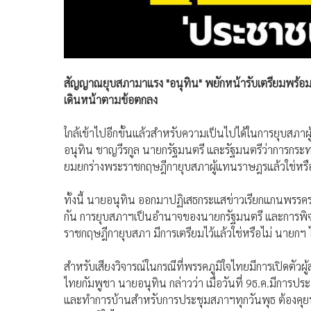
สัญญาณยุบสภามาแรง "อนุทิน" พยักหน้ารับเตรียมพร้อม
เดินหน้าตามข้อตกลง
ใกล้เข้าไปอีกขั้นแล้วสำหรับความเป็นไปได้ในการยุบสภ
อนุทิน ชาญวีรกูล นายกรัฐมนตรี และรัฐมนตรีว่าการกระทร
ยมยกร่างพระราชกฤษฎีกายุบสภาผู้แทนราษฎรแล้วใช่หรือ
ทั้งนี้ นายอนุทิน ออกมาปฏิเสธกระแสข่าวเรียกแกนพรรคร่
กัน การยุบสภาฯเป็นอำนาจของนายกรัฐมนตรี และการพิจาร
ราชกฤษฎีกายุบสภา มีการเตรียมไว้แล้วใช่หรือไม่ นายก
สำหรับเสียงวิจารณ์ในกรณีที่พรรคภูมิใจไทยมีการเปิดตั
ไทยกัมพูชา นายอนุทิน กล่าวว่า เมื่อวันที่ 9ธ.ค.มีการปร
และทำการบ้านสำหรับการประชุมสภาฯทุกวันพุธ ต้องคุยท่