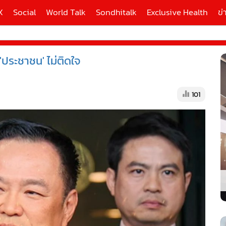
X
Social
World Talk
Sondhitalk
Exclusive Health
ข่
 'ประชาชน' ไม่ติดใจ
ี่ใช้
101
X
้นสูง