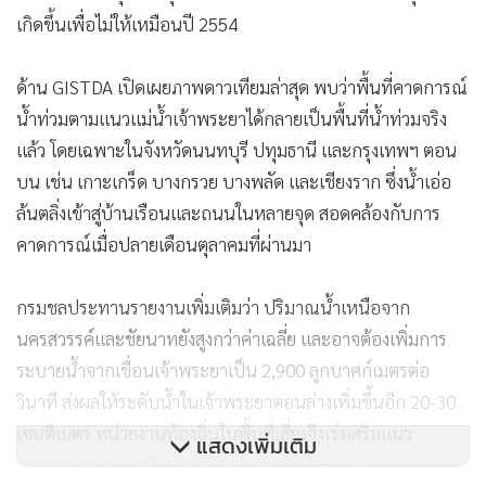
เกิดขึ้นเพื่อไม่ให้เหมือนปี 2554
ด้าน GISTDA เปิดเผยภาพดาวเทียมล่าสุด พบว่าพื้นที่คาดการณ์
น้ำท่วมตามแนวแม่น้ำเจ้าพระยาได้กลายเป็นพื้นที่น้ำท่วมจริง
แล้ว โดยเฉพาะในจังหวัดนนทบุรี ปทุมธานี และกรุงเทพฯ ตอน
บน เช่น เกาะเกร็ด บางกรวย บางพลัด และเชียงราก ซึ่งน้ำเอ่อ
ล้นตลิ่งเข้าสู่บ้านเรือนและถนนในหลายจุด สอดคล้องกับการ
คาดการณ์เมื่อปลายเดือนตุลาคมที่ผ่านมา
กรมชลประทานรายงานเพิ่มเติมว่า ปริมาณน้ำเหนือจาก
นครสวรรค์และชัยนาทยังสูงกว่าค่าเฉลี่ย และอาจต้องเพิ่มการ
ระบายน้ำจากเขื่อนเจ้าพระยาเป็น 2,900 ลูกบาศก์เมตรต่อ
วินาที ส่งผลให้ระดับน้ำในเจ้าพระยาตอนล่างเพิ่มขึ้นอีก 20-30
เซนติเมตร หน่วยงานท้องถิ่นในพื้นที่เสี่ยงจึงเร่งเสริมแนว
แสดงเพิ่มเติม
กระสอบทรายและติดตั้งเครื่องสูบน้ำตลอด 24 ชั่วโมง