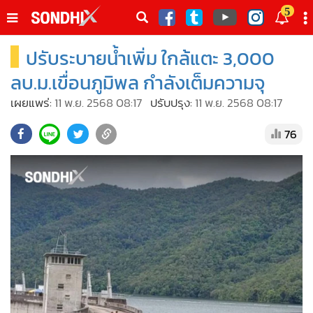
italk
5
sive
ปรับระบายน้ำเพิ่ม ใกล้แตะ 3,000
•
หน้าหลัก
th
ัพเดต
•
SondhiX
ลบ.ม.เขื่อนภูมิพล กำลังเต็มความจุ
•
Social
เผยแพร่:
11 พ.ย. 2568 08:17
ปรับปรุง:
11 พ.ย. 2568 08:17
•
World Talk
76
•
Sondhitalk
•
ผู้เฒ่าเล่าเรื่อง
•
ข่าวลึกปมลับ
•
Exclusive Health
•
ผู้จัดกวน
•
น่าสนใจ
•
ข่าวอัพเดต
•
เศรษฐกิจ-ธุรกิจ