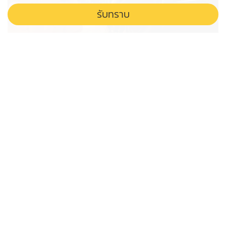
รับทราบ
'บิ๊กโจ๊ก' ปะทะ ป.ป.ช. สงสัยจัดฉาก
ดราม่า ลากคดียื่นบัญชีเท็จ
บิ๊กโจ๊ก ปะทะเดือด ป.ป.ช. กลางหมู่บ้าน อ้างถูกคุกคาม
สังคมจับตาเกมยื้อเวลาคดียื่นบัญชีเท็จก่อนหมดอายุความ
หรือเป็นแค่ละครจัดฉาก
ศาลปกครองยกคำร้อง “หมอสรณ”
ขอไต่สวนเร่งด่วน ปมถูกฟันพ้น