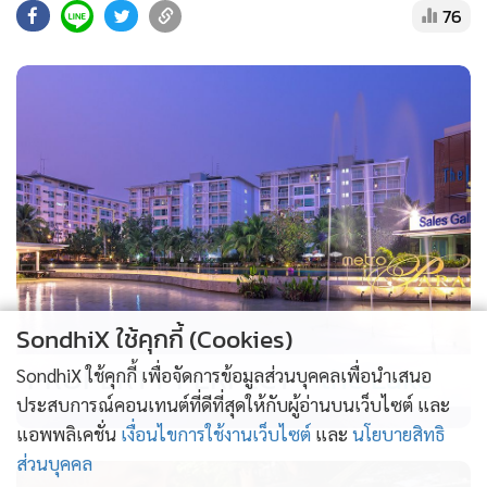
76
ข้อมูลล่าสุดระบุว่า ในช่วงวันที่ 4-10 พฤศจิกายน 2568
ประเทศไทยมีพื้นที่น้ำท่วมแล้วกว่า 2.39 ล้านไร่ โดยเฉพาะ
จังหวัดพระนครศรีอยุธยาที่ได้รับผลกระทบมากที่สุด มีบ้านเรือน
กว่า 47,000 หลังเสียหาย และประชาชนกว่า 7 แสนคนได้รับผลก
ระทบจากวิกฤตน้ำปีนี้
SondhiX ใช้คุกกี้ (Cookies)
PROPERTY PERFECT -
the Lake
SondhiX ใช้คุกกี้ เพื่อจัดการข้อมูลส่วนบุคคลเพื่อนำเสนอ
ประสบการณ์คอนเทนต์ที่ดีที่สุดให้กับผู้อ่านบนเว็บไซต์ และ
แอพพลิเคชั่น
เงื่อนไขการใช้งานเว็บไซต์
และ
นโยบายสิทธิ
ส่วนบุคคล