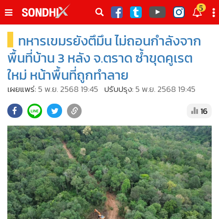
italk
5
sive
ทหารเขมรยังตึมึน ไม่ถอนกำลังจาก
•
หน้าหลัก
th
ัพเดต
•
SondhiX
พื้นที่บ้าน 3 หลัง จ.ตราด ซ้ำขุดคูเรต
•
Social
ใหม่ หน้าพื้นที่ถูกทำลาย
•
World Talk
เผยแพร่:
5 พ.ย. 2568 19:45
ปรับปรุง:
5 พ.ย. 2568 19:45
•
Sondhitalk
16
•
ผู้เฒ่าเล่าเรื่อง
•
ข่าวลึกปมลับ
•
Exclusive Health
•
ผู้จัดกวน
•
น่าสนใจ
•
ข่าวอัพเดต
•
เศรษฐกิจ-ธุรกิจ