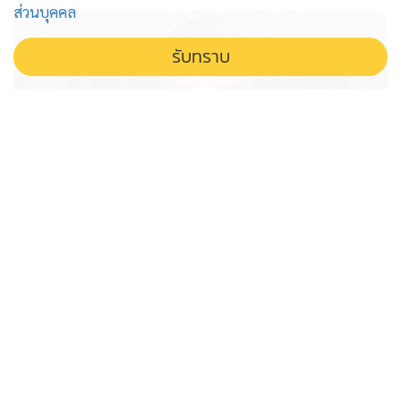
ส่วนบุคคล
รับทราบ
ศาลปกครองยกคำร้อง “หมอสรณ”
ขอไต่สวนเร่งด่วน ปมถูกฟันพ้น
ปธ.กสทช.
ศาลปกครองยกคำร้อง หมอสรณ ไม่ไต่สวนเร่งด่วนปมถูกฟัน
พ้นเก้าอี้ประธาน กสทช. ชี้ไม่มีเหตุจำเป็น เปิดทางให้นายก
รัฐมนตรีสามารถเดินเรื่องทูลเกล้าฯ ปลดได้ทันที หลังถูกชี้