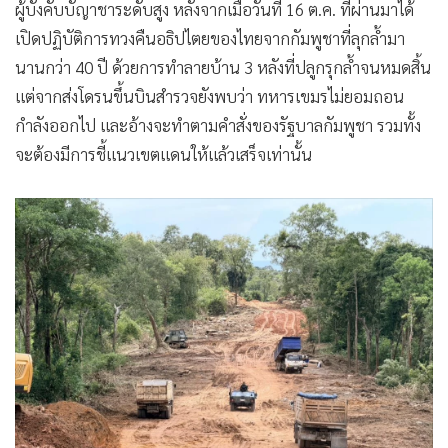
ผู้บังคับบัญาชาระดับสูง หลังจากเมื่อวันที่ 16 ต.ค. ที่ผ่านมาได้
เปิดปฏิบัติการทวงคืนอธิปไตยของไทยจากกัมพูชาที่ลุกล้ำมา
นานกว่า 40 ปี ด้วยการทำลายบ้าน 3 หลังที่ปลูกรุกล้ำจนหมดสิ้น
แต่จากส่งโดรนขึ้นบินสำรวจยังพบว่า ทหารเขมรไม่ยอมถอน
กำลังออกไป และอ้างจะทำตามคำสั่งของรัฐบาลกัมพูชา รวมทั้ง
จะต้องมีการชี้แนวเขตแดนให้แล้วเสร็จเท่านั้น