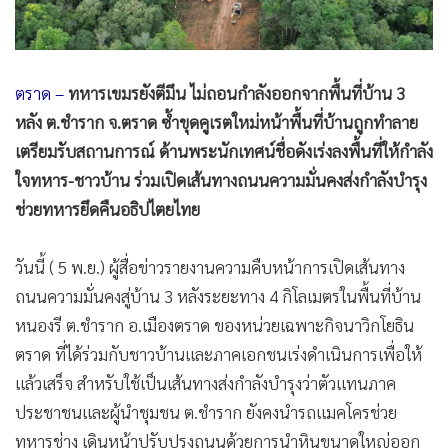
•
สังคม-โซเชียล
ตราด –
ทหารเขมรยังตีมึน ไม่ถอนกำลังออกจากพื้นที่บ้าน 3
หลัง ต.ชำราก จ.ตราด ซ้ำขุดคูเรตใหม่หน้าพื้นที่บ้านถูกทำลาย
เตรียมรับสถานการณ์ ด้านพระนักเทศน์ชื่อดังเร่งลงพื้นที่ให้กำลัง
ใจทหาร-ชาวบ้าน ร่วมเปิดเส้นทางถนนความมั่นคงส่งกำลังบำรุง
ช่วยทหารยึดคืนอธิปไตยไทย
วันนี้ ( 5 พ.ย.) ผู้สื่อข่าวรายงานความคืบหน้าการเปิดเส้นทาง
ถนนความมั่นคงสู่บ้าน 3 หลังระยะทาง 4 กิโลเมตรในพื้นที่บ้าน
หนองรี ต.ชำราก อ.เมืองตราด ของหน่วยเฉพาะกิจนาวิกโยธิน
ตราด ที่ได้ร่วมกับชาวบ้านและภาคเอกชนเร่งดำเนินการเพื่อให้
แล้วเสร็จ สำหรับใช้เป็นเส้นทางส่งกำลังบำรุงว่าตัวแทนภาค
ประชาชนและผู้นำชุมชน ต.ชำราก ยังคงนำรถแมคโครช่วย
ทหารช่าง เดินหน้าปรับปรุงถนนด้วยการนำหินขนาดใหญ่ออก