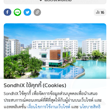
รับการสนับสนุนจากชาวตราด และผู้ประกอบการร่วมนำรถ
แมคโครขนาดใหญ่ร่วมดำเนินการปรับสภาพพื้นที่อย่างต่อเนื่อง
16
SondhiX ใช้คุกกี้ (Cookies)
PROPERTY PERFECT -
the Lake
SondhiX ใช้คุกกี้ เพื่อจัดการข้อมูลส่วนบุคคลเพื่อนำเสนอ
ประสบการณ์คอนเทนต์ที่ดีที่สุดให้กับผู้อ่านบนเว็บไซต์ และ
แอพพลิเคชั่น
เงื่อนไขการใช้งานเว็บไซต์
และ
นโยบายสิทธิ