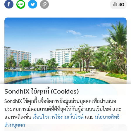
จากข้อมูลของ VFS Global ผู้ให้บริการด้านวีซ่ารายใหญ่พบว่า
40
ในช่วงเดือนกรกฎาคม-สิงหาคมที่ผ่านมามีการยื่นขอวีซ่าไปยัง
ประเทศในยุโรปเหนืออย่างไอซ์แลนด์เพิ่มขึ้นถึง 2 เท่า โดยนัก
เดินทางจีนจำนวนมากหันไปให้ความสนใจกับจุดหมายที่ไม่แมส
มีลักษณะเฉพาะตัว และตอบโจทย์ไลฟ์สไตล์แบบ "เที่ยวยาว ลึก
ซึ้ง" มากยิ่งขึ้น
SondhiX ใช้คุกกี้ (Cookies)
PROPERTY PERFECT -
the Lake
SondhiX ใช้คุกกี้ เพื่อจัดการข้อมูลส่วนบุคคลเพื่อนำเสนอ
ประสบการณ์คอนเทนต์ที่ดีที่สุดให้กับผู้อ่านบนเว็บไซต์ และ
แอพพลิเคชั่น
เงื่อนไขการใช้งานเว็บไซต์
และ
นโยบายสิทธิ
ส่วนบุคคล
“อดีตแหล่งท่องเที่ยวดาวรุ่งของชาวจีน” กราฟแสดงสถิติปี