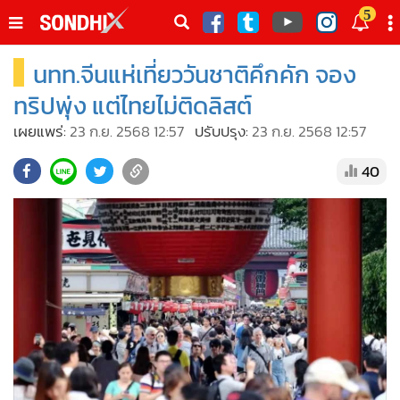
italk
5
sive
นทท.จีนแห่เที่ยววันชาติคึกคัก จอง
•
หน้าหลัก
th
ัพเดต
•
SondhiX
ทริปพุ่ง แต่ไทยไม่ติดลิสต์
•
Social
เผยแพร่:
23 ก.ย. 2568 12:57
ปรับปรุง:
23 ก.ย. 2568 12:57
•
World Talk
40
•
Sondhitalk
•
ผู้เฒ่าเล่าเรื่อง
•
ข่าวลึกปมลับ
•
Exclusive Health
•
ผู้จัดกวน
•
น่าสนใจ
•
ข่าวอัพเดต
•
เศรษฐกิจ-ธุรกิจ