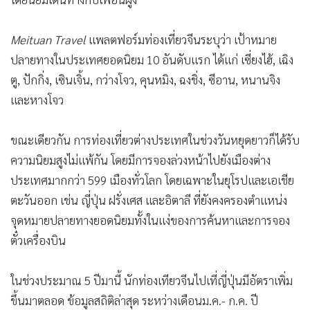
Meituan Travel
แพลตฟอร์มท่องเที่ยวจีนระบุว่า เป้าหมาย
ปลายทางในประเทศยอดนิยม 10 อันดับแรก ได้แก่ เซี่ยงไฮ้, เฉิง
ตู, ปักกิ่ง, เซินเจิ้น, กว่างโจว, คุนหมิง, ฉงชิ่ง, ซีอาน, หนานจิง
และหางโจว
ขณะเดียวกัน การท่องเที่ยวต่างประเทศในช่วงวันหยุดยาวก็ได้รับ
ความนิยมสูงไม่แพ้กัน โดยมีการจองล่วงหน้าไปยังเมืองต่าง
ประเทศมากกว่า 599 เมืองทั่วโลก โดยเฉพาะในยุโรปและเอเชีย
ตะวันออก เช่น ญี่ปุ่น ฝรั่งเศส และอิตาลี ที่ยังคงครองตำแหน่ง
จุดหมายปลายทางยอดนิยมทั้งในแง่ของการค้นหาและการจอง
ตั๋วเครื่องบิน
ในช่วงประมาณ 5 ปีมานี้ นักท่องเทียวจีนไปเที่ญี่ปุ่นมีอัตราเพิ่ม
ขึ้นมาตลอด ข้อมูลสถิติล่าสุด ระหว่างเดือนม.ค.- ก.ค. ปี