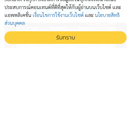
PROPERTY PERFECT -
the Lake
ประสบการณ์คอนเทนต์ที่ดีที่สุดให้กับผู้อ่านบนเว็บไซต์ และ
แอพพลิเคชั่น
เงื่อนไขการใช้งานเว็บไซต์
และ
นโยบายสิทธิ
ส่วนบุคคล
รับทราบ
แกะเส้นทาง ส.ว.อำนาจเจริญ “อ.ลอย”
เปิดไทม์ไลน์โหวต “คนขายหมู-คนขาย
ก๋วยเตี๋ยว” สู่ ส.ว.กลุ่ม 10
อ.ลอย เปิดไทม์ไลน์ แกะรอยเส้นทาง สว.อำนาจเจริญ จาก