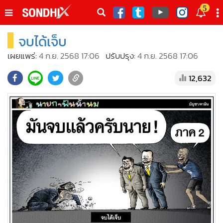
italk
5
sive
จบได้เจ็บ
•
หน้าหลัก
th
ัพเดต
•
SondhiX
เผยแพร่:
4 ก.ย. 2568 17:06
ปรับปรุง:
4 ก.ย. 2568 17:06
•
Social
12,632
•
World Talk
•
Sondhitalk
•
ผู้เฒ่าเล่าเรื่อง
•
ข่าวลึกปมลับ
•
Exclusive Health
•
ผู้จัดกวน
•
น่าสนใจ
•
ข่าวอัพเดต
•
เศรษฐกิจ-ธุรกิจ