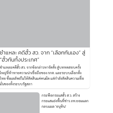
ชำแหละ คดีฮั้ว สว. จาก “เลือกกันเอง” สู่
“ฮั้วกันทั้งประเทศ”
ชำแหละคดีฮั้ว สว. จากข้อกล่าวหาจัดตั้ง สู่บททดสอบครั้ง
ใหญ่ที่ท้าทายความน่าเชื่อถือของ กกต. และระบบเลือกตั้ง
ไทย ซึ่งผลลัพธ์ไม่ได้ตัดสินแค่คนผิด แต่กำลังตัดสินความเชื่อ
มั่นของทั้งระบบรัฐสภา
กระพือกระแสฮั้ว ส.ว. สร้าง
กระแสแย่งพื้นที่ข่าว ภท.ยอมแลก
กลบแผล 'อนุทิน'