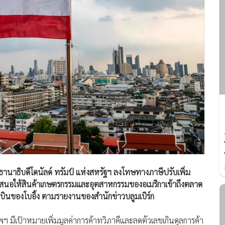
ะธานาธิบดีโดนัลด์ ทรัมป์ แห่งสหรัฐฯ ลงโทษทางภาษีปรับเพิ่ม
รเสนอให้สินค้าเกษตรกรรมและอุตสาหกรรมของอเมริกาเข้าถึงตลาด
องบินของโบอิ้ง ตามรายงานของสำนักข่าวบลูมเบิร์ก
พฯ มีเป้าหมายเพิ่มมูลค่าการค้าทวิภาคีและลดตัวเลขเกินดุลการค้า