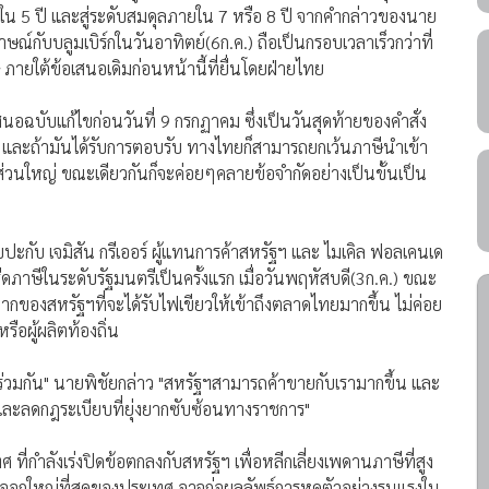
ใน 5 ปี และสู่ระดับสมดุลภายใน 7 หรือ 8 ปี จากคำกล่าวของนาย
ษณ์กับบลูมเบิร์กในวันอาทิตย์(6ก.ค.) ถือเป็นกรอบเวลาเร็วกว่าที่
ภายใต้ข้อเสนอเดิมก่อนหน้านี้ที่ยื่นโดยฝ่ายไทย
สนอฉบับแก้ไขก่อนวันที่ 9 กรกฏาคม ซึ่งเป็นวันสุดท้ายของคำสั่ง
ป์ และถ้ามันได้รับการตอบรับ ทางไทยก็สามารถยกเว้นภาษีนำเข้า
าส่วนใหญ่ ขณะเดียวกันก็จะค่อยๆคลายข้อจำกัดอย่างเป็นขั้นเป็น
พบปะกับ เจมิสัน กรีเออร์ ผู้แทนการค้าสหรัฐฯ และ ไมเคิล ฟอลเคนเด
ดภาษีในระดับรัฐมนตรีเป็นครั้งแรก เมื่อวันพฤหัสบดี(3ก.ค.) ขณะ
นมากของสหรัฐฯที่จะได้รับไฟเขียวให้เข้าถึงตลาดไทยมากขึ้น ไม่ค่อย
รือผู้ผลิตท้องถิ่น
์ร่วมกัน" นายพิชัยกล่าว "สหรัฐฯสามารถค้าขายกับเรามากขึ้น และ
ละลดกฎระเบียบที่ยุ่งยากซับซ้อนทางราชการ"
ี่กำลังเร่งปิดข้อตกลงกับสหรัฐฯ เพื่อหลีกเลี่ยงเพดานภาษีที่สูง
อกใหญ่ที่สุดของประเทศ อาจก่อผลลัพธ์การหดตัวอย่างรุนแรงใน