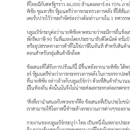
ที่ไทยมีกับสหรัฐฯราว 46,000 ล้านดอลลาร์ ลง 70% ภาย
พิชัย ชุณหวชิร รัฐมนตรีว่าการกระทรวงการคลัง ที่ให้สัมภา
เคยรับปากไว้ว่าจะกำจัดช่องว่างดังกล่าวภายใน 1 ทศวรรษ 
บลูมเบิร์กระบุต่อว่านายพิชัยคาดหมายว่าจะมีการยื่นข้อเ
พักรีดภาษี 90 วันที่แถลงโดยประธานาธิบดีโดนัลด์ ทรัม
หรืออุปสรรคทางการค้าที่ไม่ใช่ภาษีในทันที สำหรับสินค้
ตอนสำหรับกลุ่มสินค้าอีกล็อต
ข้อเสนอที่ได้รับการปรับแก้นี้ มีขึ้นหลังจากนายพิชัย ได้
อร์ รัฐมนตรีช่วยว่าการกระทรวงการคลัง ในการเจรจาปลดรี
ที่นายพิชัย กล่าวอ้างกับบลูมเบิร์กว่า ด้วยที่สินค้าจำนว
มีในท้องถิ่น ดังนั้นมันจึงไม่น่าจะส่งผลกระทบต่อเกษตรกรห
"สิ่งที่เรานำเสนอกับพวกเขาก็คือ ข้อเสนอที่เป็นประโยชน
เราสามารถใช้โอกาสนี้ชำระล้างกระบวนการต่างๆของเราแ
รายงานของบลูมเบิร์กระบุว่า ไทย เป็นหนึ่งในหลายประเทศ ท
ลิ่ว ความล้มเหลวในการลดเพดานภาษีใดๆกับตลาดการส่งอ