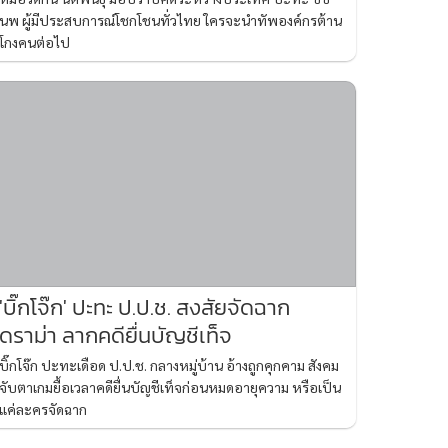
นพ ผู้มีประสบการณ์โชกโชนทั่วไทย ใครจะนำทัพองค์กรต้าน
โกงคนต่อไป
'บิ๊กโจ๊ก' ปะทะ ป.ป.ช. สงสัยจัดฉาก
ดราม่า ลากคดียื่นบัญชีเท็จ
บิ๊กโจ๊ก ปะทะเดือด ป.ป.ช. กลางหมู่บ้าน อ้างถูกคุกคาม สังคม
จับตาเกมยื้อเวลาคดียื่นบัญชีเท็จก่อนหมดอายุความ หรือเป็น
แค่ละครจัดฉาก