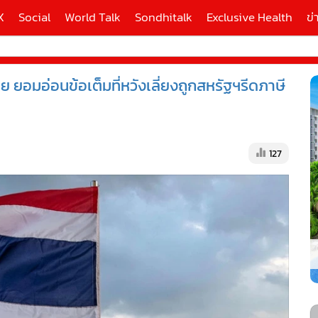
X
Social
World Talk
Sondhitalk
Exclusive Health
ข่
ย ยอมอ่อนข้อเต็มที่หวังเลี่ยงถูกสหรัฐฯรีดภาษี
ี่ใช้
X
127
้นสูง