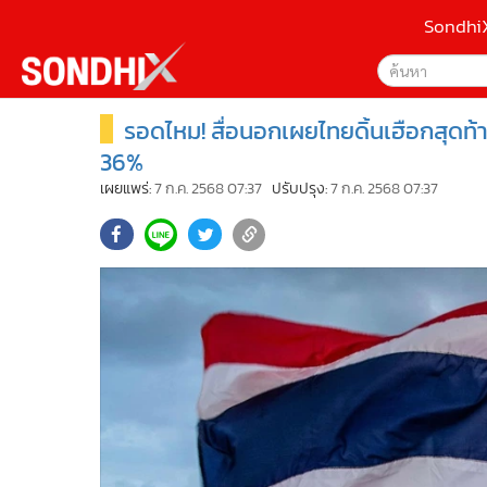
Sondhi
รอดไหม! สื่อนอกเผยไทยดิ้นเฮือกสุดท้า
เลือกเครื่องมือท
•
หน้าหลัก
ค้นหา
•
SondhiX
36%
Google
•
Social
เผยแพร่:
7 ก.ค. 2568 07:37
ปรับปรุง:
7 ก.ค. 2568 07:37
•
World Talk
Sondhi
•
Sondhitalk
ค้นหาขั
•
ผู้เฒ่าเล่าเรื่อง
•
ข่าวลึกปมลับ
•
Exclusive Health
•
ผู้จัดกวน
•
น่าสนใจ
•
ข่าวอัพเดต
•
เศรษฐกิจ-ธุรกิจ
•
สังคม-โซเชียล