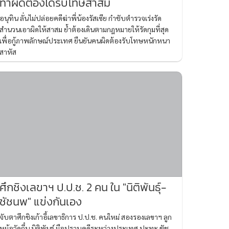
ทำผิดต้องได้รับโทษสาสม
อนุทิน ลั่นไม่ปล่อยคดีฆ่าพี่น้องรัสเซีย กำชับตำรวจเร่งรัด
สำนวนเอาผิดให้สาสม ย้ำต้องเดินตามกฎหมายให้รัดกุมที่สุด
เพื่อกู้ภาพลักษณ์ประเทศ ยืนยันคนผิดต้องรับโทษหนักหนา
สาหัส
ศึกชิงเลขาฯ ป.ป.ช. 2 คน ใน "นิติพันธุ์-
ชัชนพ" แข่งกันเอง
จับตาศึกชิงเก้าอี้เลขาธิการ ป.ป.ช. คนใหม่ สองรองเลขาฯ ลูก
หม้อวัดกึ๋น นิติพันธุ์ มือปราบคดีระหว่างประเทศ ปะทะ ชัช