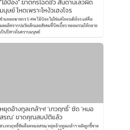
"ไอ้ป๋อง" ฆาตกรโฉดชั่ว สันดานเลวผิด
มนุษย์ โหดเพราะโหง้วเฮงโจร
ชำแหละฆาตกร 5 ศพ ไอ้ป๋อง ไม่ใช่แค่โหงวเฮ้งโจร แต่คือ
ผลผลิตจากปมวัยเด็กและสังคมที่บิดเบี้ยว หลอมรวมให้กลาย
เป็นปีศาจในคราบมนุษย์
หยุดอ้างทูลเกล้าฯ! ‘เทวฤทธิ์’ ซัด ‘หมอ
สรณ’ ขาดคุณสมบัติแล้ว
สว.เทวฤทธิ์ซัดเดือดหมอสรณ หยุดอ้างทูลเกล้าฯ หลังถูกชี้ขาด