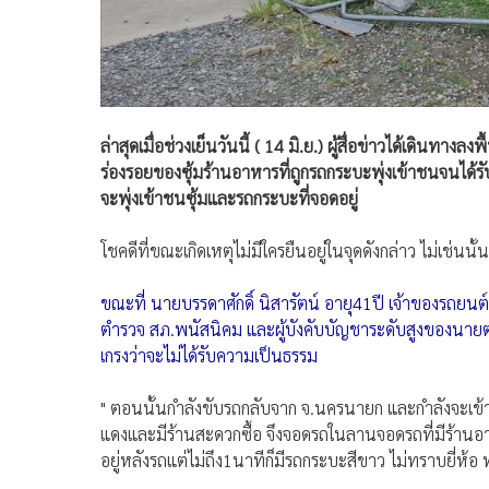
ล่าสุดเมื่อช่วงเย็นวันนี้ ( 14 มิ.ย.) ผู้สื่อข่าวได้เดินทางล
ร่องรอยของซุ้มร้านอาหารที่ถูกรถกระบะพุ่งเข้าชนจนได้ร
จะพุ่งเข้าชนซุ้มและรถกระบะที่จอดอยู่
โชคดีที่ขณะเกิดเหตุไม่มีใครยืนอยู่ในจุดดังกล่าว ไม่เช่นนั้น
ขณะที่ นายบรรดาศักดิ์ นิสารัตน์ อายุ41ปี เจ้าของรถยนต์ท
ตำรวจ สภ.พนัสนิคม และผู้บังคับบัญชาระดับสูงของนาย
เกรงว่าจะไม่ได้รับความเป็นธรรม
" ตอนนั้นกำลังขับรถกลับจาก จ.นครนายก และกำลังจะเข้าบ้าน
แดงและมีร้านสะดวกซื้อ จึงจอดรถในลานจอดรถที่มีร้านอาหา
อยู่หลังรถแต่ไม่ถึง1นาทีก็มีรถกระบะสีขาว ไม่ทราบยี่ห