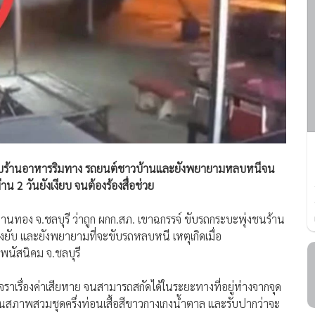
นยับร้านอาหารริมทาง รถยนต์ชาวบ้านและยังพยายามหลบหนีจน
น 2 วันยังเงียบ จนต้องร้องสื่อช่วย
อ.พานทอง จ.ชลบุรี ว่าถูก ผกก.สภ. เขาฉกรรจ์ ขับรถกระบะพุ่งชนร้าน
ยับ และยังพยายามที่จะขับรถหลบหนี เหตุเกิดเมื่อ
.พนัสนิคม จ.ชลบุรี
จจราเรื่องค่าเสียหาย จนสามารถสกัดได้ในระยะทางที่อยู่ห่างจากจุด
นสภาพสวมชุดครึ่งท่อนเสื้อสีขาวกางเกงน้ำตาล และรับปากว่าจะ