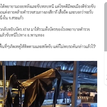
ขาวได้พยายามถอยหลังและขับหลบหนี แต่โชคดีมีพลเมืองดีช่วยขับ
แต่งกายคล้ายตำรวจสวมกางเกงสีกากี เสื้อยืด และบอกว่าจะรับ
นึ่งใน จ.สระแก้ว
าวกลับหยิบบัตร ATM มาให้รวมทั้งบัตรของโรงพยาบาลตำรวจ
นรถแล้วขับหนีไปทาง อ.พานทอง
ื้นที่ๆเกิดเหตุให้ติดตามและสกัดจับ แต่ก็ไม่พบรถคันกล่าวแล้วไว้"