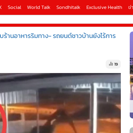
X
Social
World Talk
Sondhitalk
Exclusive Health
ข่
ับร้านอาหารริมทาง- รถยนต์ชาวบ้านยังไร้การ
ี่ใช้
X
19
้นสูง