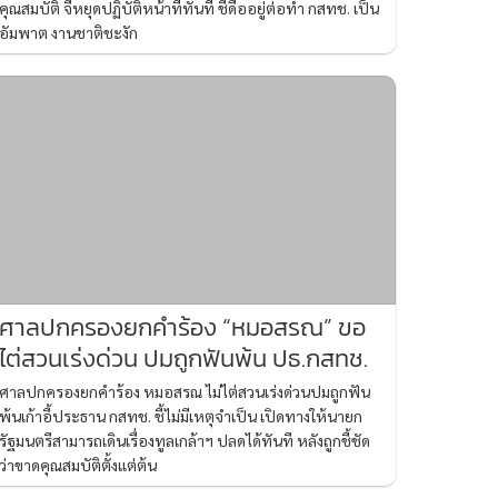
คุณสมบัติ จี้หยุดปฏิบัติหน้าที่ทันที ชี้ดื้ออยู่ต่อทำ กสทช. เป็น
อัมพาต งานชาติชะงัก
ศาลปกครองยกคำร้อง “หมอสรณ” ขอ
ไต่สวนเร่งด่วน ปมถูกฟันพ้น ปธ.กสทช.
ศาลปกครองยกคำร้อง หมอสรณ ไม่ไต่สวนเร่งด่วนปมถูกฟัน
พ้นเก้าอี้ประธาน กสทช. ชี้ไม่มีเหตุจำเป็น เปิดทางให้นายก
รัฐมนตรีสามารถเดินเรื่องทูลเกล้าฯ ปลดได้ทันที หลังถูกชี้ชัด
ว่าขาดคุณสมบัติตั้งแต่ต้น