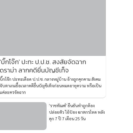
'บิ๊กโจ๊ก' ปะทะ ป.ป.ช. สงสัยจัดฉาก
ดราม่า ลากคดียื่นบัญชีเท็จ
บิ๊กโจ๊ก ปะทะเดือด ป.ป.ช. กลางหมู่บ้าน อ้างถูกคุกคาม สังคม
จับตาเกมยื้อเวลาคดียื่นบัญชีเท็จก่อนหมดอายุความ หรือเป็น
แค่ละครจัดฉาก
'ราชทัณฑ์' ยืนยันทำถูกต้อง
ปล่อยตัว ไอ้ป๋อง ฆาตกรโหด หลัง
คุก 7 ปี 7 เดือน 25 วัน