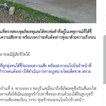
งพื้นที่ตรวจสอบจุดเกิดเหตุและได้พบพ่อค้าที่อยู่ในเหตุการณ์ที่ได้ชี้
ับความเสียหาย พร้อมบอกว่ารถคันดังกล่าวพุ่งมาด้วยความเร็วก่อน
อาจจะมีผู้เสียชีวิตได้
ี่ถูกพุ่งชนได้ชี้ร่องรอยความเสีย พร้อมฝากวอนไปยังเจ้าหน้าที่
ตำรวจคนดังกล่าวให้ดำเนินการทางกฎหมาย​โดยเด็ดขาด เพราะ
ที่ อ. พานทอง จ.ชลบุรี แต่เมื่อมาถึงที่เกิดเหตุซึ่งเป็นสี่แยกไฟ
รเพื่อให้เมียและลูกเข้าไปหาซื้อของ ส่วนตัวเองได้ยืนสูบบุหรี่
้อ ทราบเพียงทะเบียน 3993 พุ่งเข้าชนรถจนไถลไปข้างหน้า"