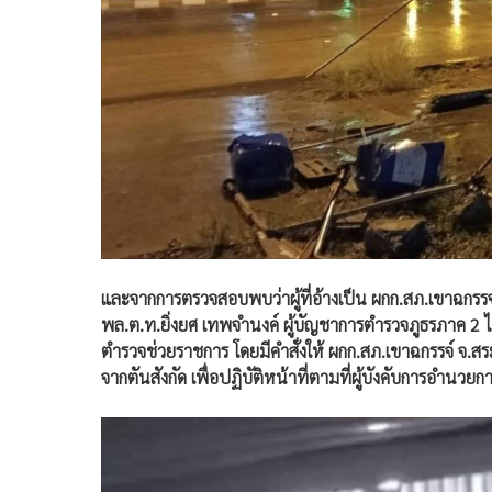
และจากการตรวจสอบพบว่าผู้ที่อ้างเป็น ผกก.สภ.เขาฉกรรจ์​ คื
พล.ต.ท.ยิ่งยศ เทพจำนงค์ ผู้บัญชาการตำรวจภูธรภาค 2 ได้
ตำรวจช่วยราชการ โดยมีคำสั่งให้ ผกก.สภ.เขาฉกรรจ์ จ.ส
จากตันสังกัด เพื่อปฏิบัติหน้าที่ตามที่ผู้บังคับการอำนว