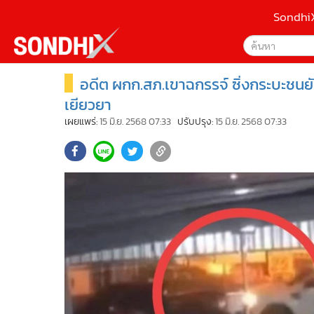
Sondhi
อดีต ผกก.สภ.เขาฉกรรจ์​ ซิ่งกระบะชนย
เลือกเครื่องมือท
•
หน้าหลัก
ค้นหา
•
SondhiX
เยียวยา
Google
•
Social
เผยแพร่:
15 มิ.ย. 2568 07:33
ปรับปรุง:
15 มิ.ย. 2568 07:33
•
World Talk
Sondhi
•
Sondhitalk
ค้นหาขั
•
ผู้เฒ่าเล่าเรื่อง
•
ข่าวลึกปมลับ
•
Exclusive Health
•
ผู้จัดกวน
•
น่าสนใจ
•
ข่าวอัพเดต
•
เศรษฐกิจ-ธุรกิจ
•
สังคม-โซเชียล