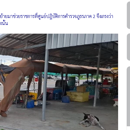
กย้ายมาช่วยราชการที่ศูนย์​ปฎิบัติการ​ตำรวจภูธรภาค 2 จึงเกรงว่า
งนั้น