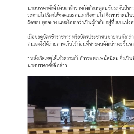
นายบรรดาศักดิ์ ยังบอกอีกว่าหลังเกิดเหตุคนขับรถคันสี
รถตามไปเรียกให้จอดและตนเองวิ่งตามไป จึงพบว่าคนในรถ
ผิดชอบทุกอย่าง และยังบอกว่าเป็นผู้กำกับ อยู่ที่ สภ.แห่งห
เมื่อขอดูบัตรข้าราชการ หรือบัตรประชาชนชายคนดังกล่
ตนเองจึงได้ถ่ายภาพเก็บไว้ ก่อนที่ชายคนดังกล่าวจะขึ้
" หลังเกิดเหตุได้แจ้งความกับตำรวจ สภ.พนัสนิคม ซึ่งเป็นพ
นายบรรดาศักดิ์ กล่าว