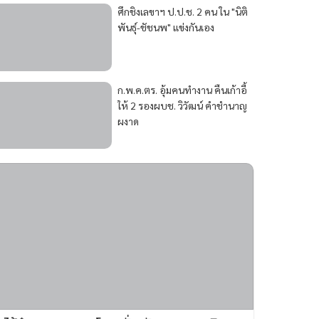
ศึกชิงเลขาฯ ป.ป.ช. 2 คน ใน "นิติ
พันธุ์-ชัชนพ" แข่งกันเอง
ก.พ.ค.ตร. อุ้มคนทำงาน คืนเก้าอี้
ให้ 2 รองผบช. วิวัฒน์ คำชำนาญ
ผงาด