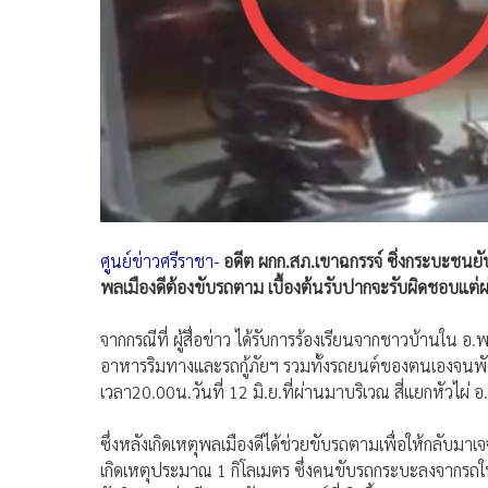
ศูนย์ข่าว​ศรี​ราชา​-
อดีต ผกก.สภ.เขาฉกรรจ์ ซิ่งกระบะช
พลเมืองดีต้องขับรถตาม เบื้องต้นรับปากจะรับผิดชอบแต่ผ่า
จากกรณีที่ ผู้สื่อข่าว ได้รับการร้องเรียนจากชาวบ้านใน 
อาหารริมทางและรถกู้ภัยฯ รวมทั้งรถยนต์ของตนเองจนพัง
เวลา20.00น.วันที่ 12 มิ.ย.ที่ผ่านมาบริเวณ สี่แยกหัวไผ่ อ
ซึ่งหลังเกิดเหตุพลเมืองดีได้ช่วยขับรถตามเพื่อให้กลับมาเ
เกิดเหตุประมาณ 1 กิโลเมตร ซึ่งคนขับรถกระบะลงจากรถใ