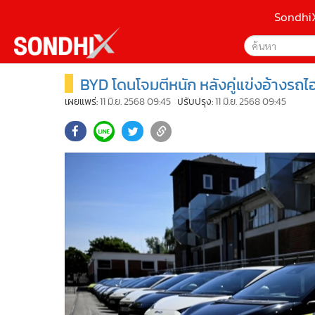
Sondhi
BYD โดนโจมตีหนัก หลังคู่แข่งอ้างรถ
เลือกเครื่องมือท
•
หน้าหลัก
ค้นหา
•
SondhiX
เผยแพร่:
11 มิ.ย. 2568 09:45
ปรับปรุง:
11 มิ.ย. 2568 09:45
Google
•
Social
•
World Talk
Sondhi
•
Sondhitalk
ค้นหาขั
•
ผู้เฒ่าเล่าเรื่อง
•
ข่าวลึกปมลับ
•
Exclusive Health
•
ผู้จัดกวน
•
น่าสนใจ
•
ข่าวอัพเดต
•
เศรษฐกิจ-ธุรกิจ
•
สังคม-โซเชียล