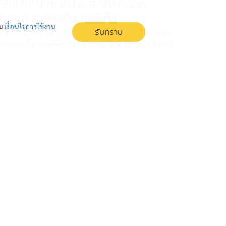
'บิ๊กโจ๊ก' ปะทะ ป.ป.ช. สงสัยจัดฉาก
ดราม่า ลากคดียื่นบัญชีเท็จ
่น
เงื่อนไขการใช้งาน
รับทราบ
บิ๊กโจ๊ก ปะทะเดือด ป.ป.ช. กลางหมู่บ้าน อ้างถูกคุกคาม สังคม
จับตาเกมยื้อเวลาคดียื่นบัญชีเท็จก่อนหมดอายุความ หรือเป็น
แค่ละครจัดฉาก
ยิ่งขุดยิ่งเจอ ปมปัญหางบปี 70 ข้องใจ
กระจุกตัวอีสานใต้ 'ศิริกัญญา' ไม่สบ
อารมณ์