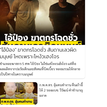
"ไอ้ป๋อง" ฆาตกรโฉดชั่ว สันดานเลวผิด
มนุษย์ โหดเพราะโหง้วเฮงโจร
ชำแหละฆาตกร 5 ศพ ไอ้ป๋อง ไม่ใช่แค่โหงวเฮ้งโจร แต่คือ
ผลผลิตจากปมวัยเด็กและสังคมที่บิดเบี้ยว หลอมรวมให้กลาย
เป็นปีศาจในคราบมนุษย์
ก.พ.ค.ตร. อุ้มคนทำงาน คืนเก้าอี้
ให้ 2 รองผบช. วิวัฒน์ คำชำนาญ
ผงาด