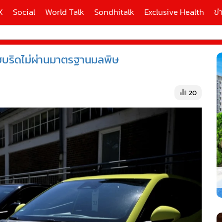
X
Social
World Talk
Sondhitalk
Exclusive Health
ข่
ไฮบริดไม่ผ่านมาตรฐานมลพิษ
ี่ใช้
20
X
้นสูง