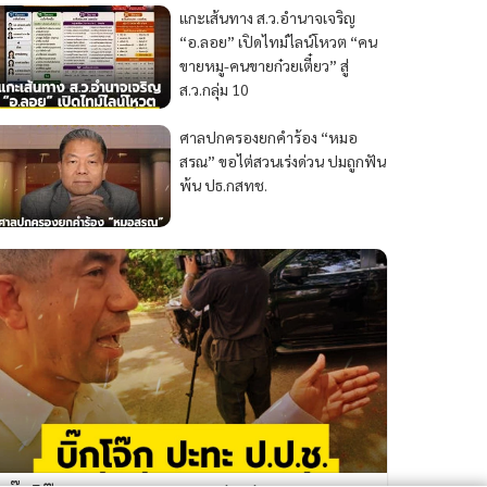
แกะเส้นทาง ส.ว.อำนาจเจริญ
“อ.ลอย” เปิดไทม์ไลน์โหวต “คน
ขายหมู-คนขายก๋วยเตี๋ยว” สู่
ส.ว.กลุ่ม 10
ศาลปกครองยกคำร้อง “หมอ
สรณ” ขอไต่สวนเร่งด่วน ปมถูกฟัน
พ้น ปธ.กสทช.