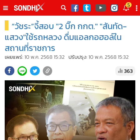
italk
5
sive
“วัชระ”จี้สอบ "2 บิ๊ก กกต." "สันทัด-
•
หน้าหลัก
th
ัพเดต
•
SondhiX
แสวง"ใช้รถหลวง ดื่มแอลกอฮอล์ใน
•
Social
สถานที่ราชการ
•
World Talk
เผยแพร่:
10 พ.ค. 2568 15:32
ปรับปรุง:
10 พ.ค. 2568 15:32
•
Sondhitalk
363
•
ผู้เฒ่าเล่าเรื่อง
•
ข่าวลึกปมลับ
•
Exclusive Health
•
ผู้จัดกวน
•
น่าสนใจ
•
ข่าวอัพเดต
•
เศรษฐกิจ-ธุรกิจ