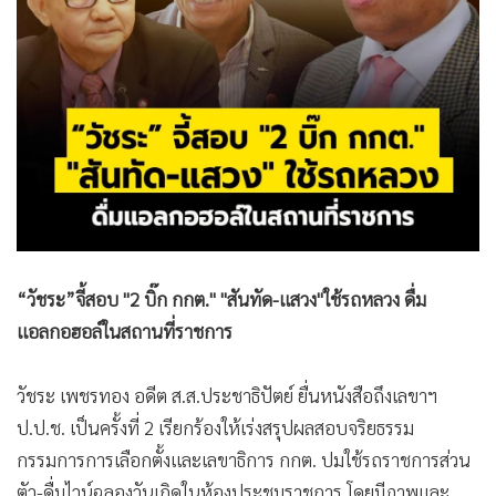
•
สังคม-โซเชียล
“วัชระ”จี้สอบ "2 บิ๊ก กกต." "สันทัด-แสวง"ใช้รถหลวง ดื่ม
แอลกอฮอล์ในสถานที่ราชการ
วัชระ เพชรทอง อดีต ส.ส.ประชาธิปัตย์ ยื่นหนังสือถึงเลขาฯ
ป.ป.ช. เป็นครั้งที่ 2 เรียกร้องให้เร่งสรุปผลสอบจริยธรรม
กรรมการการเลือกตั้งและเลขาธิการ กกต. ปมใช้รถราชการส่วน
ตัว-ดื่มไวน์ฉลองวันเกิดในห้องประชุมราชการ โดยมีภาพและ