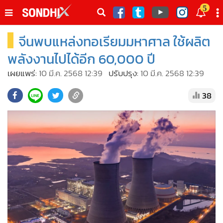
italk
5
sive
จีนพบแหล่งทอเรียมมหาศาล ใช้ผลิต
•
หน้าหลัก
th
ัพเดต
•
SondhiX
พลังงานไปได้อีก 60,000 ปี
•
Social
เผยแพร่:
10 มี.ค. 2568 12:39
ปรับปรุง:
10 มี.ค. 2568 12:39
•
World Talk
38
•
Sondhitalk
•
ผู้เฒ่าเล่าเรื่อง
•
ข่าวลึกปมลับ
•
Exclusive Health
•
ผู้จัดกวน
•
น่าสนใจ
•
ข่าวอัพเดต
•
เศรษฐกิจ-ธุรกิจ