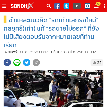
italk
5
sive
ชำแหละแนวคิด “รถเก่าแลกรถใหม่”
•
หน้าหลัก
th
ัพเดต
•
SondhiX
กลยุทธ์(เก่า) แก้ “รถขายไม่ออก” ที่ยัง
•
Social
ไม่มีเสียงตอบรับจากหมายเลขที่ท่าน
•
World Talk
เรียก
•
Sondhitalk
เผยแพร่:
8 มี.ค. 2568 09:12
ปรับปรุง:
8 มี.ค. 2568 09:12
•
ผู้เฒ่าเล่าเรื่อง
22
•
ข่าวลึกปมลับ
•
Exclusive Health
•
ผู้จัดกวน
•
น่าสนใจ
•
ข่าวอัพเดต
•
เศรษฐกิจ-ธุรกิจ