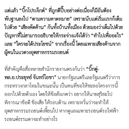
แต่แล้ว “บิ๊กโปรเจ็กต์” ที่ถูกตีปี๊บอย่างต่อเนื่องก็มีอันต้อง
พับฐานลงไป “ตามความคาดหมาย” เพราะนับแต่เริ่มแรกก็เต็ม
ไปด้วย “เสียงคัดค้าน” กันทั้งบ้านทั้งเมือง ด้วยมองว่าเต็มไปด้วย
ปัญหาที่ไม่สามารถอธิบายให้กระจ่างแจ้งได้ว่า “ทำไปเพื่ออะไร”
และ “ใครจะได้ประโยชน์” จากเรื่องนี้ โดยเฉพาะเสียงค้านจาก
ผู้คนในแวดวงอุตสาหกรรมรถยนต์
ที่สำคัญคือสื่อหลายสำนักรายงานตรงกันว่า
“บิ๊กตู่-
พล.อ.ประยุทธ์ จันทร์โอชา”
นายกรัฐมนตรีและรัฐมนตรีว่าการ
กระทรวงกลาโหมในขณะนั้น เป็นคนที่ขอให้ชะลอโครงการนี้
ออกไปด้วยตัวเอง โดยให้ข้อสังเกตว่า อยากให้นายสุริยะไป
พิจารณาข้อดี ข้อเสีย ให้รอบด้าน เพราะหวั่นว่าจะทำให้
อุตสาหกรรมรถยนต์เพี้ยนไป หากดูแลเฉพาะรถยนต์รถไฟฟ้า
รถยนต์ธรรมดาจะทำอย่างไร