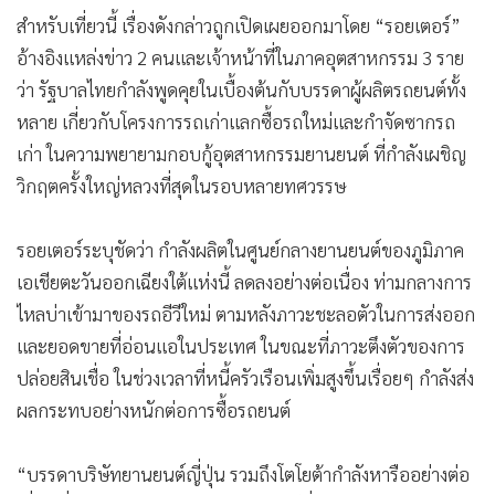
สำหรับเที่ยวนี้ เรื่องดังกล่าวถูกเปิดเผยออกมาโดย “รอยเตอร์”
อ้างอิงแหล่งข่าว 2 คนและเจ้าหน้าที่ในภาคอุตสาหกรรม 3 ราย
ว่า รัฐบาลไทยกำลังพูดคุยในเบื้องต้นกับบรรดาผู้ผลิตรถยนต์ทั้ง
หลาย เกี่ยวกับโครงการรถเก่าแลกซื้อรถใหม่และกำจัดซากรถ
เก่า ในความพยายามกอบกู้อุตสาหกรรมยานยนต์ ที่กำลังเผชิญ
วิกฤตครั้งใหญ่หลวงที่สุดในรอบหลายทศวรรษ
รอยเตอร์ระบุชัดว่า กำลังผลิตในศูนย์กลางยานยนต์ของภูมิภาค
เอเชียตะวันออกเฉียงใต้แห่งนี้ ลดลงอย่างต่อเนื่อง ท่ามกลางการ
ไหลบ่าเข้ามาของรถอีวีใหม่ ตามหลังภาวะชะลอตัวในการส่งออก
และยอดขายที่อ่อนแอในประเทศ ในขณะที่ภาวะตึงตัวของการ
ปล่อยสินเชื่อ ในช่วงเวลาที่หนี้ครัวเรือนเพิ่มสูงขึ้นเรื่อยๆ กำลังส่ง
ผลกระทบอย่างหนักต่อการซื้อรถยนต์
“บรรดาบริษัทยานยนต์ญี่ปุ่น รวมถึงโตโยต้ากำลังหารืออย่างต่อ