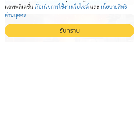
โรงงานเหล่านี้ผลิตรถยนต์ใหม่ๆ ออกมาและหั่นราคาลง ท้าทาย
แอพพลิเคชั่น
เงื่อนไขการใช้งานเว็บไซต์
และ
นโยบายสิทธิ
ความเป็นเจ้าตลาดของบรรดาผู้ผลิตสัญชาติญี่ปุ่นอย่างโตโยต้า
ส่วนบุคคล
และ ฮอนด้า ทำให้โครงการแลกเปลี่ยนรถยนต์เป็นที่น่าดึงดูดใจ
รับทราบ
เพิ่มมากขึ้นสำหรับลูกค้า
อีกมุมหนึ่งที่มีการพูดคุยก็คือการพิจารณาอายุของรถยนต์ในอยู่
ในข่ายกำจัดซาก และแหล่งข่าวในรัฐบาล ซึ่งไม่ประสงค์เอ่ยนาม
บอกกับรอยเตอร์ เชื่อว่าจะมีข่าวดีเร็วๆ นี้
แหล่งข่าวในรัฐบาลและบุคคลรายหนึ่งในอุตสาหกรรมยานยนต์ที่
ไฟใต้โหมแรง นโยบายไม่แข็งแรง ฝ่าย
ใกล้ชิดกับประเด็นนี้ เปิดเผยกับรอยเตอร์ว่า โตโยต้า ผู้นำตลาด
ทหารตามไม่ทันเกม
ในไทย กำลังผลักดันอย่างหนักสำหรับข้อเสนอกำจัดซากรถยนต์
ไฟใต้ยังโหมหนัก สวนทางนโยบายสันติสุข เมื่อการปฏิบัติ
“โตโยต้า จะได้ประโยชน์ผ่านบริษัทลูกด้านจัดการรถยนต์หมด
ของรัฐตามไม่ทันเกมฝ่ายก่อเหตุที่ยังเคลื่อนไหวต่อเนื่อง สั่น
อายุ Green Metals” แหล่งข่าวในอุตสาหกรรมรถยนต์ระบุ
คลอนความเชื่อมั่นประชาชนในพื้นที่