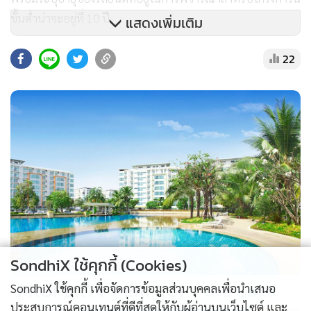
ขั้นต่ำน่าจะอยู่ที่ 10 ปี
แสดงเพิ่มเติม
22
นอกาจากนั้น รอยเตอร์ยังรายงานด้วยว่า กำลังผลิตรถยนต์ใน
ไทย ลดลงราวๆ 1 ใน 10 เมื่อปีที่แล้ว แตะระดับต่ำสุดในรอบ 4 ปี
โดยยอดขายภายในประเทศและตัวเลขการส่งออก ลดลง 26%
และ 8.8% ตามลำดับ ในขณะที่กำลังผลิตในเดือนมกราคม ถือ
เป็นการลดลงเป็นเดือนที่ 18 ติดต่อกัน และลดลงมากกว่า 24%
เมื่อเทียบกับเดือนมกราคม 2024
ทั้งนี้ อุตสาหกรรมยานยนต์ของไทย ซึ่งคิดเป็นสัดส่วนราว
10%ของจีดีพี ต้องการกอบกู้ยอดขาย ท่ามกลางภาวะเศรษฐกิจ
ซึมเซา และความปั่นป่วนอันเนื่องจากบรรดาผู้ผลิตรถอีวีสัญชาติ
จีนทั้งหลาย อย่าง บีวายดีและเกรท วอลล์ มอเตอร์ส ที่อัดฉีดเม็ด
SondhiX ใช้คุกกี้ (Cookies)
เงินกว่า 3,000 ล้านดอลลาร์ เข้าสู่โรงงานต่งๆในไทย
PROPERTY PERFECT -
the Lake
SondhiX ใช้คุกกี้ เพื่อจัดการข้อมูลส่วนบุคคลเพื่อนำเสนอ
ประสบการณ์คอนเทนต์ที่ดีที่สุดให้กับผู้อ่านบนเว็บไซต์ และ