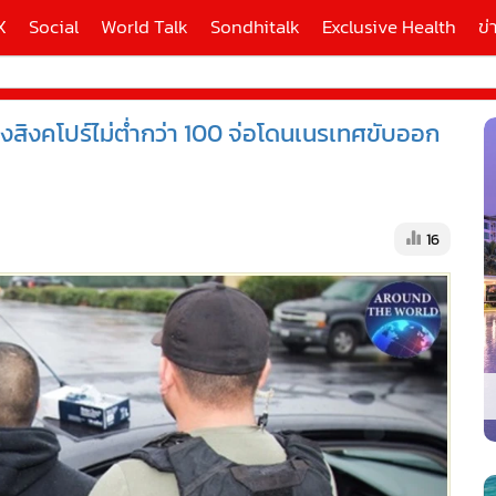
X
Social
World Talk
Sondhitalk
Exclusive Health
ข่
งสิงคโปร์ไม่ต่ำกว่า 100 จ่อโดนเนรเทศขับออก
ี่ใช้
X
16
้นสูง