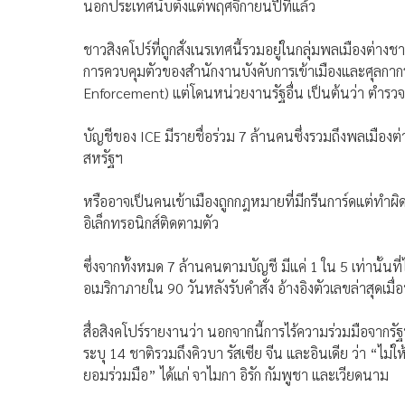
นอกประเทศนับตั้งแต่พฤศจิกายนปีที่แล้ว
ชาวสิงคโปร์ที่ถูกสั่งเนรเทศนี้รวมอยู่ในกลุ่มพลเมืองต่างชาต
การควบคุมตัวของสำนักงานบังคับการเข้าเมืองและศุลกา
Enforcement) แต่โดนหน่วยงานรัฐอื่น เป็นต้นว่า ตำร
บัญชีของ ICE มีรายชื่อร่วม 7 ล้านคนซึ่งรวมถึงพลเมือง
สหรัฐฯ
หรืออาจเป็นคนเข้าเมืองถูกกฎหมายที่มีกรีนการ์ดแต่ทำผ
อิเล็กทรอนิกส์ติดตามตัว
ซึ่งจากทั้งหมด 7 ล้านคนตามบัญชี มีแค่ 1 ใน 5 เท่านั้น
อเมริกาภายใน 90 วันหลังรับคำสั่ง อ้างอิงตัวเลขล่าสุดเมื
สื่อสิงคโปร์รายงานว่า นอกจากนี้การไร้ความร่วมมือจาก
ระบุ 14 ชาติรวมถึงคิวบา รัสเซีย จีน และอินเดีย ว่า “ไม่ใ
ยอมร่วมมือ” ได้แก่ จาไมกา อิรัก กัมพูชา และเวียดนาม