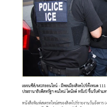
เอเจนซีส์/MGRออนไลน์ - มีพลเมืองสิงคโปร์ทั้งหมด 11
ประธานาธิบดีสหรัฐฯ คนใหม่ โดนัลด์ ทรัมป์ ขึ้นรับตำแห
หนังสือพิมพ์สเตรทไทม์สของสิงคโปร์รายงานวันอังคาร (4 