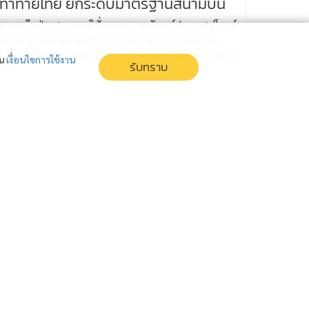
ท้าทายไทย ยกระดับมาตรฐานสนามบิน
ซาแซงจีนป่วนสุวรรณภูมิ สั่นคลอนภาพลักษณ์ประเทศ สู่โจทย์
ใหญ่ท้าทายการยกระดับมาตรฐานความปลอดภัยและการ
บริการ เพื่อกอบกู้ความเชื่อมั่นในฐานะสนามบินด่านหน้าของ
่น
เงื่อนไขการใช้งาน
รับทราบ
ไทย
กระพือกระแสฮั้ว ส.ว. สร้างกระแสแย่ง
พื้นที่ข่าว ภท.ยอมแลก กลบแผล 'อนุทิน'
ศึกฮั้ว ส.ว. หรือเป็นแค่เกมปั่นกระแสแย่งพื้นที่ข่าว เมื่อการ
ปะทะเดือดของสองขั้วการเมือง อาจเข้าทางรัฐบาลที่ยอมแลก