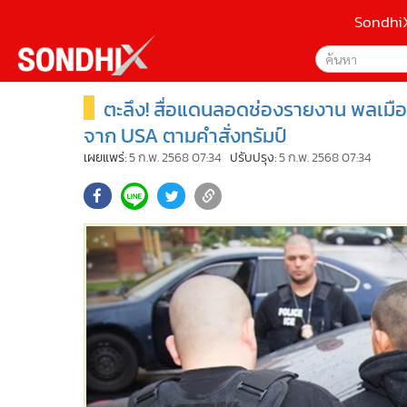
Sondhi
ตะลึง! สื่อแดนลอดช่องรายงาน พลเมือ
เลือกเครื่องมือท
•
หน้าหลัก
ค้นหา
•
SondhiX
จาก USA ตามคำสั่งทรัมป์
Google
•
Social
เผยแพร่:
5 ก.พ. 2568 07:34
ปรับปรุง:
5 ก.พ. 2568 07:34
•
World Talk
Sondhi
•
Sondhitalk
ค้นหาขั
•
ผู้เฒ่าเล่าเรื่อง
•
ข่าวลึกปมลับ
•
Exclusive Health
•
ผู้จัดกวน
•
น่าสนใจ
•
ข่าวอัพเดต
•
เศรษฐกิจ-ธุรกิจ
•
สังคม-โซเชียล