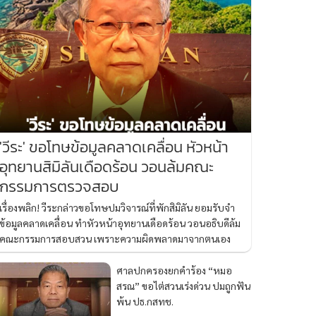
'วีระ' ขอโทษข้อมูลคลาดเคลื่อน หัวหน้า
อุทยานสิมิลันเดือดร้อน วอนล้มคณะ
กรรมการตรวจสอบ
เรื่องพลิก! วีระกล่าวขอโทษปมวิจารณ์ที่พักสิมิลัน ยอมรับจำ
ข้อมูลคลาดเคลื่อน ทำหัวหน้าอุทยานเดือดร้อน วอนอธิบดีล้ม
คณะกรรมการสอบสวน เพราะความผิดพลาดมาจากตนเอง
ศาลปกครองยกคำร้อง “หมอ
สรณ” ขอไต่สวนเร่งด่วน ปมถูกฟัน
พ้น ปธ.กสทช.