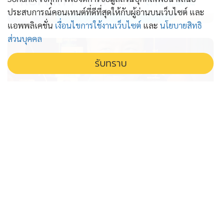
PROPERTY PERFECT -
the Lake
ประสบการณ์คอนเทนต์ที่ดีที่สุดให้กับผู้อ่านบนเว็บไซต์ และ
แอพพลิเคชั่น
เงื่อนไขการใช้งานเว็บไซต์
และ
นโยบายสิทธิ
ส่วนบุคคล
รับทราบ
ขยายผลหลอกหญิงไทยขนไอซ์ เร่งล่า
เครือข่ายเวียดนาม คาดมีผู้ทำผิดอีก
เพียบ
เตือนภัยรับหิ้วของ! ตำรวจขยายผลคดีหลอกหญิงไทยขน