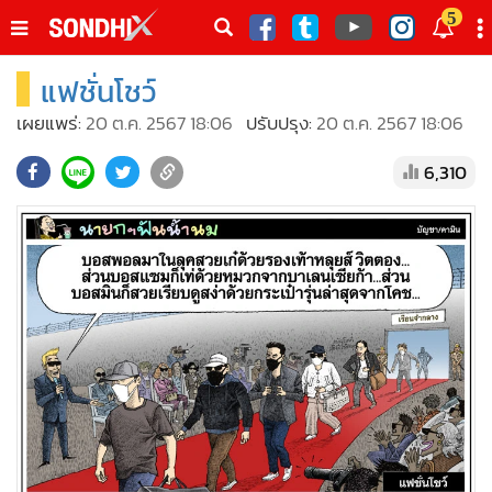
italk
5
sive
แฟชั่นโชว์
•
หน้าหลัก
th
ัพเดต
•
SondhiX
เผยแพร่:
20 ต.ค. 2567 18:06
ปรับปรุง:
20 ต.ค. 2567 18:06
•
Social
6,310
•
World Talk
•
Sondhitalk
•
ผู้เฒ่าเล่าเรื่อง
•
ข่าวลึกปมลับ
•
Exclusive Health
•
ผู้จัดกวน
•
น่าสนใจ
•
ข่าวอัพเดต
•
เศรษฐกิจ-ธุรกิจ